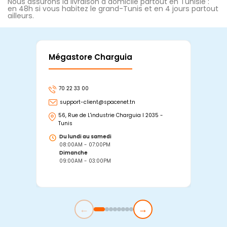
Nous assurons la livraison à domicile partout en Tunisie :
en 48h si vous habitez le grand-Tunis et en 4 jours partout
ailleurs.
Mégastore Charguia
Mag
70 22 33 00
7
support-client@spacenet.tn
s
56, Rue de L'industrie Charguia I 2035 -
25
Tunis
Tu
Du lundi au samedi
D
08:00AM - 07:00PM
0
Dimanche
D
09:00AM - 03:00PM
0
←
→