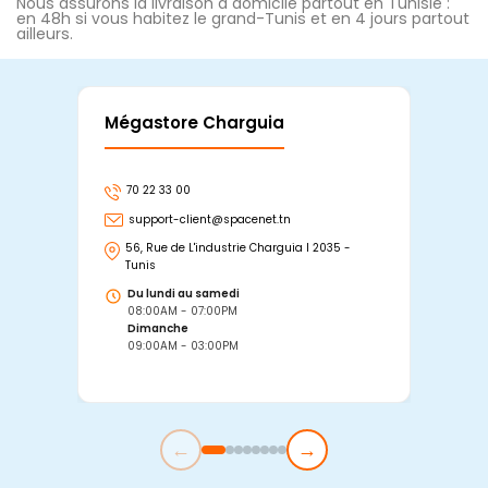
Nous assurons la livraison à domicile partout en Tunisie :
en 48h si vous habitez le grand-Tunis et en 4 jours partout
ailleurs.
Mégastore Charguia
Mag
70 22 33 00
7
support-client@spacenet.tn
s
56, Rue de L'industrie Charguia I 2035 -
25
Tunis
Tu
Du lundi au samedi
D
08:00AM - 07:00PM
0
Dimanche
D
09:00AM - 03:00PM
0
←
→