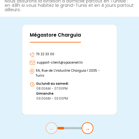
Nous assurons la livraison à domicile partout en Tunisie :
en 48h si vous habitez le grand-Tunis et en 4 jours partout
ailleurs.
Mégastore Charguia
Mag
70 22 33 00
7
support-client@spacenet.tn
s
56, Rue de L'industrie Charguia I 2035 -
25
Tunis
Tu
Du lundi au samedi
D
08:00AM - 07:00PM
0
Dimanche
D
09:00AM - 03:00PM
0
←
→