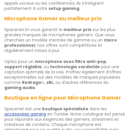
appels vocaux ou les conférences, ils s’intègrent
parfaitement à votre
setup gaming
.
Microphone Gamer au meilleur prix
Spacenet.tn vous garantit le
meilleur prix
sur les plus
grandes marques de microphones gamers. Que vous
cherchiez un modèle d’entrée de gamme ou un
micro
professionnel
, nos offres sont compétitives et
régulièrement mises à jour.
Optez pour un
microphone avec filtre anti-pop
,
support réglable
, ou
technologie cardioïde
pour une
captation optimale de la voix. Profitez également d’offres
exceptionnelles sur des modèles de marques populaires
comme
Redrago
n,
JBL
, ou d’autres références du
gaming audio
.
Boutique en ligne pour Microphone Gamer
Spacenet est une
boutique spécialisée
dans les
accessoires gaming
en Tunisie. Notre catalogue est pensé
pour répondre aux exigences des gamers, streamers et
créateurs de contenu. Chaque microphone est
sélectionné pour sa qualité audio, sa compatibilité avec