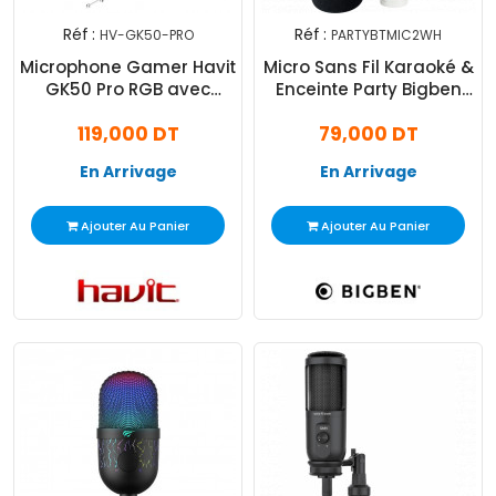
Réf :
Réf :
HV-GK50-PRO
PARTYBTMIC2WH
Microphone Gamer Havit
Micro Sans Fil Karaoké &
GK50 Pro RGB avec
Enceinte Party Bigben
Support Noir
PARTYBTMIC2WH 15 W
119,000 DT
79,000 DT
Blanc
En Arrivage
En Arrivage
Ajouter Au Panier
Ajouter Au Panier