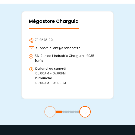
Mégastore Charguia
Mag
70 22 33 00
7
support-client@spacenet.tn
s
56, Rue de L'industrie Charguia I 2035 -
25
Tunis
Tu
Du lundi au samedi
D
08:00AM - 07:00PM
0
Dimanche
D
09:00AM - 03:00PM
0
←
→