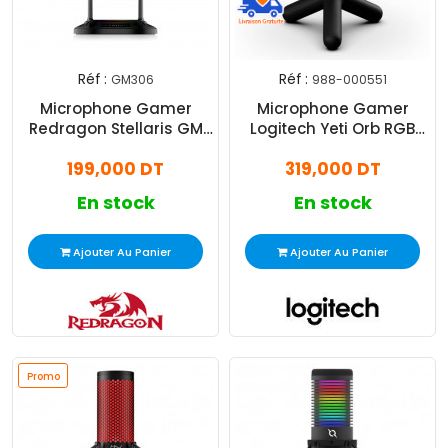
Réf :
Réf :
GM306
988-000551
Microphone Gamer
Microphone Gamer
Redragon Stellaris GM
Logitech Yeti Orb RGB
306 RGB Noir
Noir
199,000 DT
319,000 DT
En stock
En stock
Ajouter Au Panier
Ajouter Au Panier
Promo