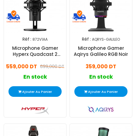
Réf :
Réf :
872V1AA
AQRYS-GALILEO
Microphone Gamer
Microphone Gamer
Hyperx Quadcast 2
Aqirys Galileo RGB Noir
872V1AA Noir
559,000 DT
359,000 DT
699,000 DT
En stock
En stock
Ajouter Au Panier
Ajouter Au Panier