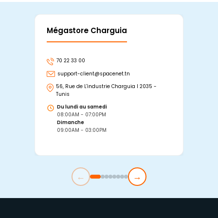
Mégastore Charguia
Mag
70 22 33 00
7
support-client@spacenet.tn
s
56, Rue de L'industrie Charguia I 2035 -
25
Tunis
Tu
Du lundi au samedi
D
08:00AM - 07:00PM
0
Dimanche
D
09:00AM - 03:00PM
0
←
→