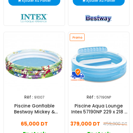
Ajouter Au Panier
Ajouter Au Panier
Promo
Réf :
Réf :
91007
57190NP
Piscine Gonflable
Piscine Aqua Lounge
Bestway Mickey &
Intex 57190NP 229 x 218 x
Friends Bleu
76 cm - Bleu
65,000 DT
379,000 DT
459,000 DT