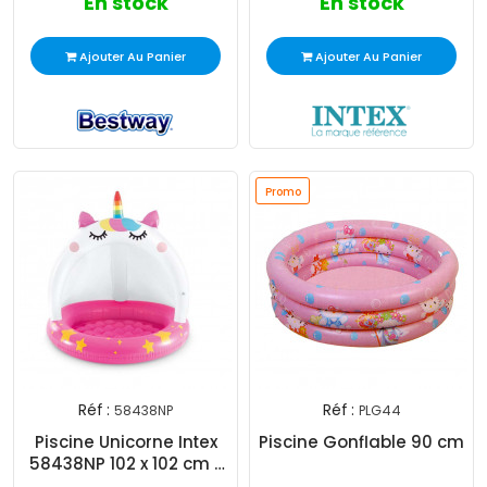
En stock
En stock
Ajouter Au Panier
Ajouter Au Panier
Promo
Réf :
Réf :
58438NP
PLG44
Piscine Unicorne Intex
Piscine Gonflable 90 cm
58438NP 102 x 102 cm -
Rose