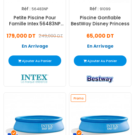
Réf :
Réf :
56483NP
91099
Petite Piscine Pour
Piscine Gonflable
Famille Intex 56483NP
BestWay Disney Princess
Rectangulaire Bleu
179,000 DT
65,000 DT
249,000 DT
En Arrivage
En Arrivage
Ajouter Au Panier
Ajouter Au Panier
Promo