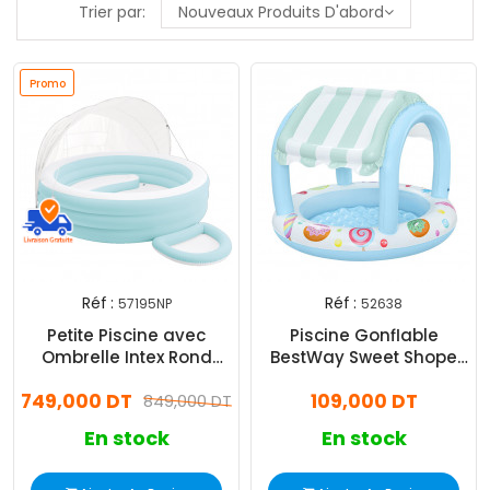
Trier par:
Nouveaux Produits D'abord
Promo
Réf :
Réf :
57195NP
52638
Petite Piscine avec
Piscine Gonflable
Ombrelle Intex Rond
BestWay Sweet Shope
60,96 x 16,51 x 41,28 cm
Avec Toit de Protection
749,000 DT
109,000 DT
Pastelle
849,000 DT
Solaire
En stock
En stock