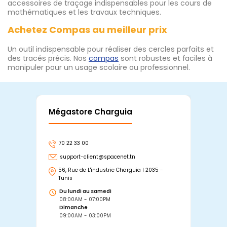
accessoires de traçage indispensables pour les cours de
mathématiques et les travaux techniques.
Achetez Compas au meilleur prix
Un outil indispensable pour réaliser des cercles parfaits et
des tracés précis. Nos
compas
sont robustes et faciles à
manipuler pour un usage scolaire ou professionnel.
Mégastore Charguia
Mag
70 22 33 00
7
support-client@spacenet.tn
s
56, Rue de L'industrie Charguia I 2035 -
25
Tunis
Tu
Du lundi au samedi
D
08:00AM - 07:00PM
0
Dimanche
D
09:00AM - 03:00PM
0