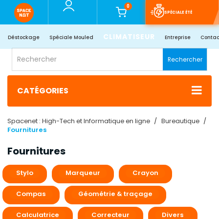
0
SPÉCIALE ÉTÉ
CLIMATISEUR
Déstockage
Spéciale Mouled
Entreprise
Contac
Rechercher
CATÉGORIES
Spacenet : High-Tech et Informatique en ligne
Bureautique
Fournitures
Fournitures
Stylo
Marqueur
Crayon
Compas
Géométrie & traçage
Calculatrice
Correcteur
Divers