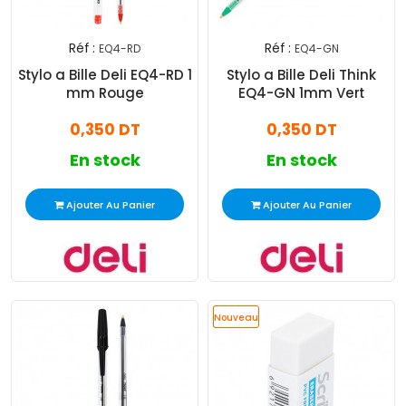
Réf :
Réf :
EQ4-RD
EQ4-GN
Stylo a Bille Deli EQ4-RD 1
Stylo a Bille Deli Think
mm Rouge
EQ4-GN 1mm Vert
0,350 DT
0,350 DT
En stock
En stock
Ajouter Au Panier
Ajouter Au Panier
Nouveau
Promo