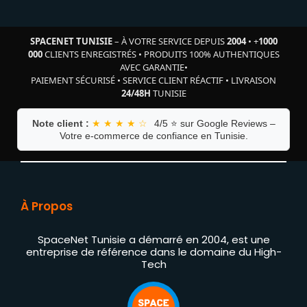
SPACENET TUNISIE
– À VOTRE SERVICE DEPUIS
2004
•
+
1000
000
CLIENTS ENREGISTRÉS
•
PRODUITS 100% AUTHENTIQUES
AVEC GARANTIE
•
PAIEMENT SÉCURISÉ
•
SERVICE CLIENT RÉACTIF
•
LIVRAISON
24/48H
TUNISIE
Note client :
★ ★ ★ ★ ☆
4/5 ⭐ sur Google Reviews –
Votre e-commerce de confiance en Tunisie.
À Propos
SpaceNet Tunisie a démarré en 2004, est une
entreprise de référence dans le domaine du High-
Tech