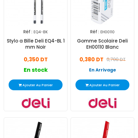
Réf :
Réf :
EQ4-BK
EH00110
Stylo a Bille Deli EQ4-BL 1
Gomme Scolaire Deli
mm Noir
EH00110 Blanc
0,350 DT
0,380 DT
0,700 DT
En stock
En Arrivage
Ajouter Au Panier
Ajouter Au Panier