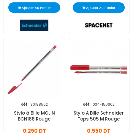
Ajouter Au Panier
Ajouter Au Panier
Réf :
Réf :
30188502
034-150602
Stylo à Bille MOLIN
Stylo A Bille Schneider
BCN188 Rouge
Tops 505 M Rouge
0,290 DT
0,550 DT