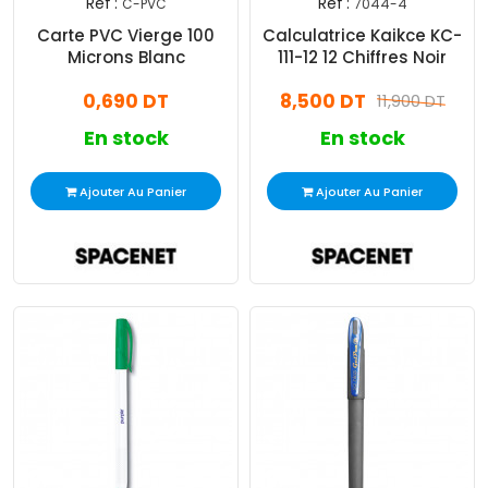
Réf :
Réf :
C-PVC
7044-4
Carte PVC Vierge 100
Calculatrice Kaikce KC-
Microns Blanc
111-12 12 Chiffres Noir
0,690 DT
8,500 DT
11,900 DT
En stock
En stock
Ajouter Au Panier
Ajouter Au Panier