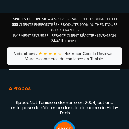
SPACENET TUNISIE
– À VOTRE SERVICE DEPUIS
2004
•
+
1000
000
CLIENTS ENREGISTRÉS
•
PRODUITS 100% AUTHENTIQUES
AVEC GARANTIE
•
PAIEMENT SÉCURISÉ
•
SERVICE CLIENT RÉACTIF
•
LIVRAISON
24/48H
TUNISIE
Note client :
★ ★ ★ ★ ☆
4/5 ⭐ sur Google Reviews –
Votre e-commerce de confiance en Tunisie.
À Propos
SpaceNet Tunisie a démarré en 2004, est une
entreprise de référence dans le domaine du High-
Tech