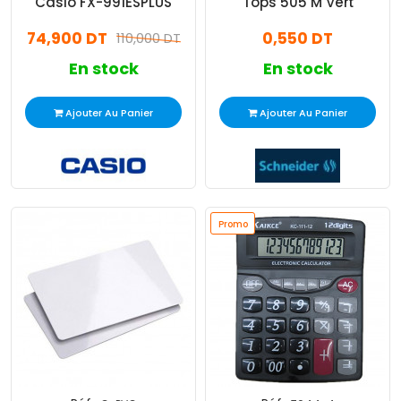
Casio FX-991ESPLUS
Tops 505 M Vert
74,900 DT
0,550 DT
110,000 DT
En stock
En stock
Ajouter Au Panier
Ajouter Au Panier
Promo