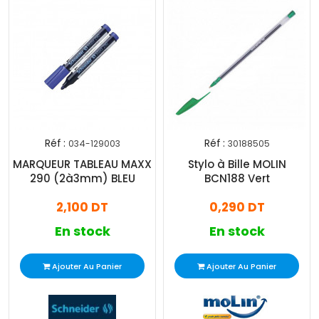
Réf :
Réf :
034-129003
30188505
MARQUEUR TABLEAU MAXX
Stylo à Bille MOLIN
290 (2à3mm) BLEU
BCN188 Vert
2,100 DT
0,290 DT
En stock
En stock
Ajouter Au Panier
Ajouter Au Panier