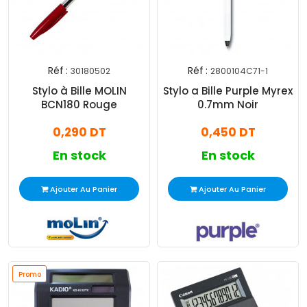
Réf :
Réf :
30180502
2800104C71-1
Stylo à Bille MOLIN
Stylo a Bille Purple Myrex
BCN180 Rouge
0.7mm Noir
0,290 DT
0,450 DT
En stock
En stock
Ajouter Au Panier
Ajouter Au Panier
Promo