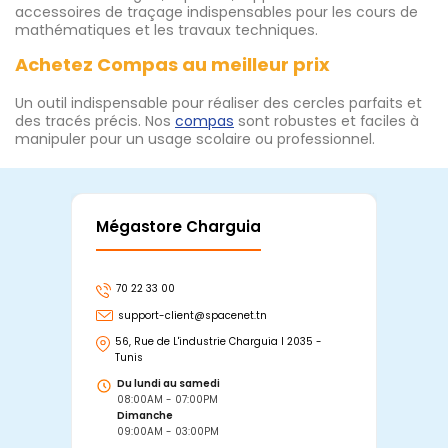
accessoires de traçage indispensables pour les cours de
mathématiques et les travaux techniques.
Achetez Compas au meilleur prix
Un outil indispensable pour réaliser des cercles parfaits et
des tracés précis. Nos
compas
sont robustes et faciles à
manipuler pour un usage scolaire ou professionnel.
Mégastore Charguia
Mag
70 22 33 00
7
support-client@spacenet.tn
s
56, Rue de L'industrie Charguia I 2035 -
25
Tunis
Tu
Du lundi au samedi
D
08:00AM - 07:00PM
0
Dimanche
D
09:00AM - 03:00PM
0