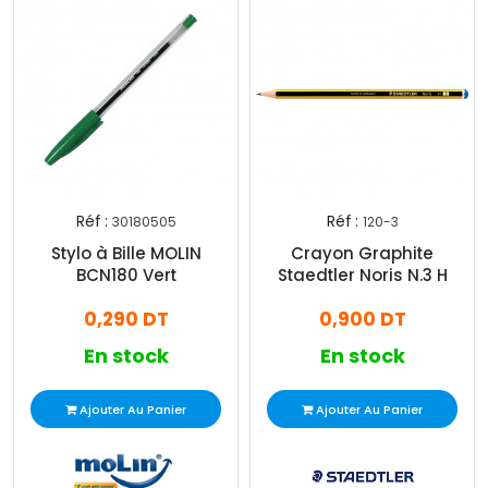
Réf :
Réf :
30180505
120-3
Stylo à Bille MOLIN
Crayon Graphite
BCN180 Vert
Staedtler Noris N.3 H
0,290 DT
0,900 DT
En stock
En stock
Ajouter Au Panier
Ajouter Au Panier