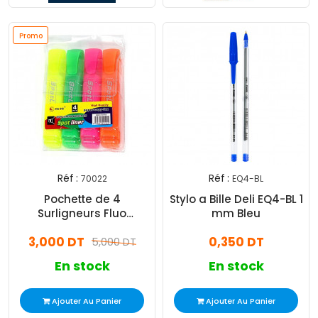
Promo
Réf :
Réf :
70022
EQ4-BL
Pochette de 4
Stylo a Bille Deli EQ4-BL 1
Surligneurs Fluo
mm Bleu
Spotliner SID XL-102
3,000 DT
0,350 DT
Assorties
5,000 DT
En stock
En stock
Ajouter Au Panier
Ajouter Au Panier