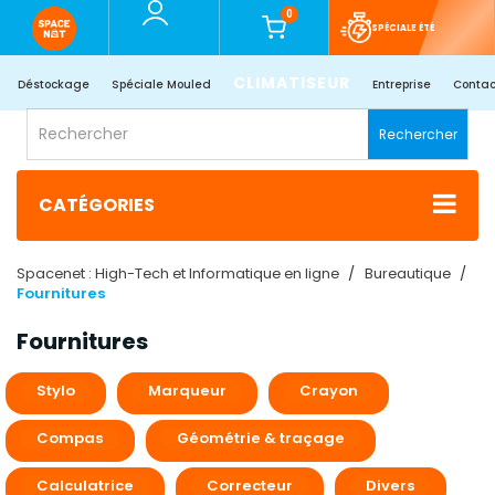
0
SPÉCIALE ÉTÉ
CLIMATISEUR
Déstockage
Spéciale Mouled
Entreprise
Contac
Rechercher
CATÉGORIES
Spacenet : High-Tech et Informatique en ligne
Bureautique
Fournitures
Fournitures
Stylo
Marqueur
Crayon
Compas
Géométrie & traçage
Calculatrice
Correcteur
Divers