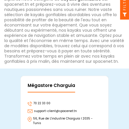
FILTRE
spacenet.tn et préparez-vous à vivre des aventures
nautiques passionnées sans vous ruiner. Notre vaste
sélection de kayaks gonflables abordables vous offre la
possibilité de profiter de la beauté de l'eau tout en
économisant sur votre équipement. Que vous soyez
débutant ou expérimenté, nos kayaks vous offrent une
expérience de navigation stable et amusante. Optez pour
la qualité et l'économie en même temps. Avec une variété
de modèles disponibles, trouvez celui qui correspond à vos
besoins et préparez-vous à payer en toute sérénité.
Transformez votre temps en plein air avec nos kayaks
gonflables à prix malin, dès maintenant sur spacenet.tn.
Mégastore Charguia
Mag
70 22 33 00
7
support-client@spacenet.tn
s
56, Rue de L'industrie Charguia I 2035 -
25
Tunis
Tu