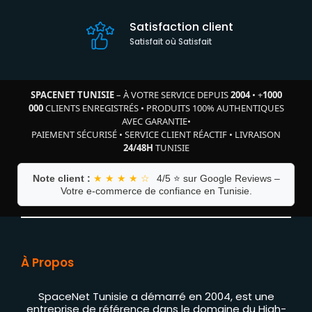
Satisfaction client
Satisfait où Satisfait
SPACENET TUNISIE
– À VOTRE SERVICE DEPUIS
2004
•
+
1000
000
CLIENTS ENREGISTRÉS
•
PRODUITS 100% AUTHENTIQUES
AVEC GARANTIE
•
PAIEMENT SÉCURISÉ
•
SERVICE CLIENT RÉACTIF
•
LIVRAISON
24/48H
TUNISIE
Note client :
★ ★ ★ ★ ☆
4/5 ⭐ sur Google Reviews –
Votre e-commerce de confiance en Tunisie.
À Propos
SpaceNet Tunisie a démarré en 2004, est une
entreprise de référence dans le domaine du High-