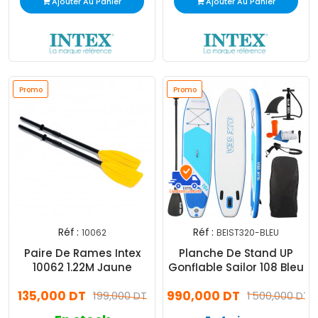
Ajouter Au Panier
Ajouter Au Panier
Promo
Promo
Réf :
Réf :
10062
BEIST320-BLEU
Paire De Rames Intex
Planche De Stand UP
10062 1.22M Jaune
Gonflable Sailor 108 Bleu
135,000 DT
990,000 DT
199,000 DT
1 500,000 DT