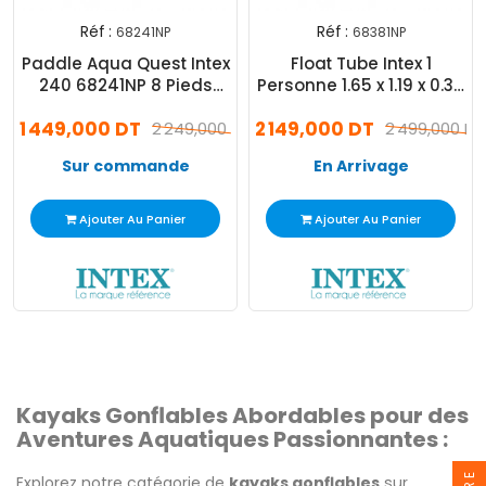
Réf :
Réf :
68241NP
68381NP
Paddle Aqua Quest Intex
Float Tube Intex 1
240 68241NP 8 Pieds
Personne 1.65 x 1.19 x 0.38
Bleu
m Vert
1 449,000 DT
2 149,000 DT
2 249,000 DT
2 499,000 DT
Sur commande
En Arrivage
Ajouter Au Panier
Ajouter Au Panier
Kayaks Gonflables Abordables pour des
Aventures Aquatiques Passionnantes :
Explorez notre catégorie de
kayaks gonflables
sur