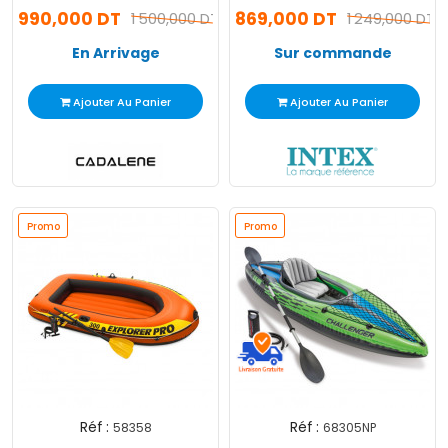
990,000 DT
869,000 DT
1 500,000 DT
1 249,000 DT
En Arrivage
Sur commande
Ajouter Au Panier
Ajouter Au Panier
Promo
Promo
Réf :
Réf :
58358
68305NP