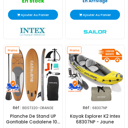
En stock
En Arrivage
Ajouter Au Panier
Ajouter Au Panier
Promo
Promo
Réf :
Réf :
BEIST320-ORANGE
68307NP
Planche De Stand UP
Kayak Explorer K2 Intex
Gonflable Cadalene 108
68307NP - Jaune
Orange