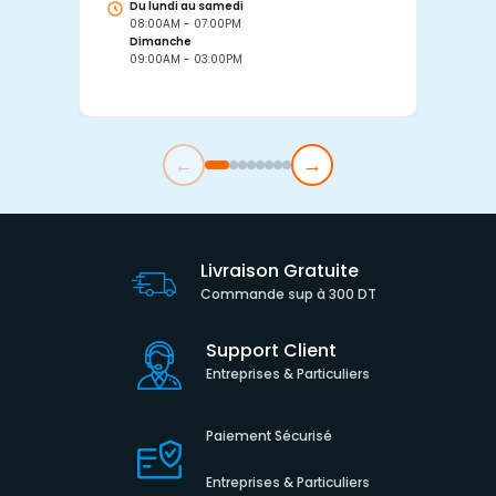
Du lundi au samedi
D
08:00AM - 07:00PM
0
Dimanche
D
09:00AM - 03:00PM
0
←
→
Livraison Gratuite
Commande sup à 300 DT
Support Client
Entreprises & Particuliers
Paiement Sécurisé
Entreprises & Particuliers