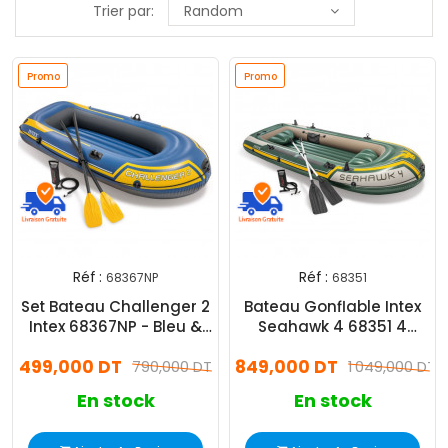
Trier par:
Random
Promo
Promo
Réf :
Réf :
68367NP
68351
Set Bateau Challenger 2
Bateau Gonflable Intex
Intex 68367NP - Bleu &
Seahawk 4 68351 4
Jaune
Personnes
499,000 DT
849,000 DT
790,000 DT
1 049,000 DT
En stock
En stock