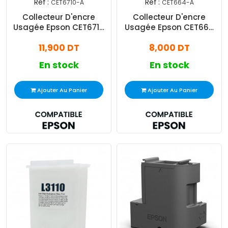
Réf :
Réf :
CET6710-A
CET664-A
Collecteur D'encre
Collecteur D'encre
Usagée Epson CET6710
Usagée Epson CET664
Adaptable Noir
Adaptable Noir
11,900 DT
8,000 DT
En stock
En stock
Ajouter Au Panier
Ajouter Au Panier