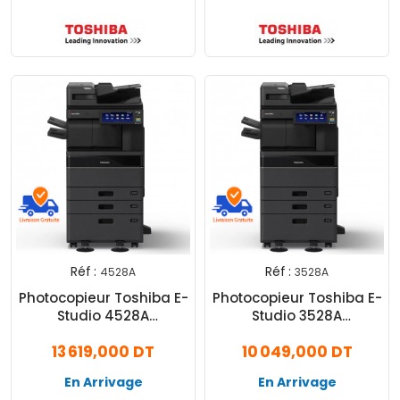
Réf :
Réf :
4528A
3528A
Photocopieur Toshiba E-
Photocopieur Toshiba E-
Studio 4528A
Studio 3528A
Multifonction Laser
Multifonction Laser
13 619,000 DT
10 049,000 DT
Monochrome A3
Monochrome A3
En Arrivage
En Arrivage