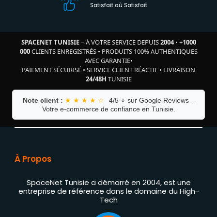
Satisfait où Satisfait
SPACENET TUNISIE
– À VOTRE SERVICE DEPUIS
2004
•
+
1000
000
CLIENTS ENREGISTRÉS
•
PRODUITS 100% AUTHENTIQUES
AVEC GARANTIE
•
PAIEMENT SÉCURISÉ
•
SERVICE CLIENT RÉACTIF
•
LIVRAISON
24/48H
TUNISIE
Note client :
★ ★ ★ ★ ☆
4/5 ⭐ sur Google Reviews –
Votre e-commerce de confiance en Tunisie.
À Propos
SpaceNet Tunisie a démarré en 2004, est une
entreprise de référence dans le domaine du High-
Tech