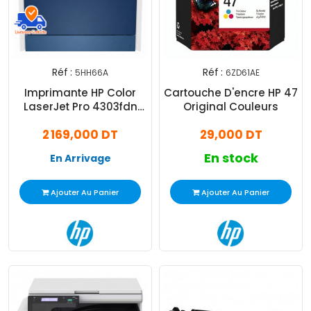
Réf :
Réf :
5HH66A
6ZD61AE
Imprimante HP Color
Cartouche D'encre HP 47
LaserJet Pro 4303fdn
Original Couleurs
Couleur
2 169,000 DT
29,000 DT
En stock
En Arrivage
Ajouter Au Panier
Ajouter Au Panier