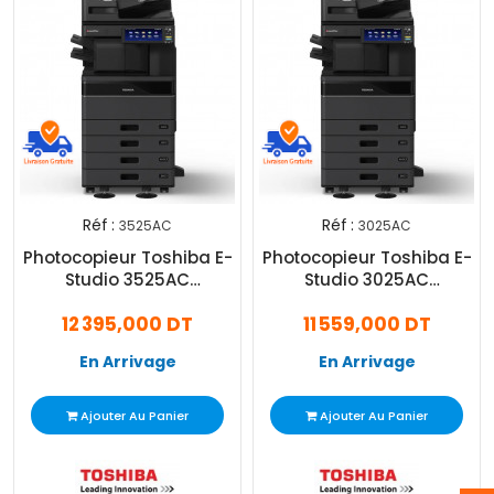
Réf :
Réf :
3525AC
3025AC
Photocopieur Toshiba E-
Photocopieur Toshiba E-
Studio 3525AC
Studio 3025AC
Multifonction Laser
Multifonction Laser
12 395,000 DT
11 559,000 DT
Couleur A3
Couleur A3
En Arrivage
En Arrivage
Ajouter Au Panier
Ajouter Au Panier