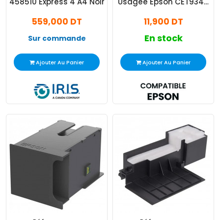
458510 Express 4 A4 Noir
Usagée Epson CET9345
Adaptable Noir
559,000 DT
11,900 DT
En stock
Sur commande
Ajouter Au Panier
Ajouter Au Panier