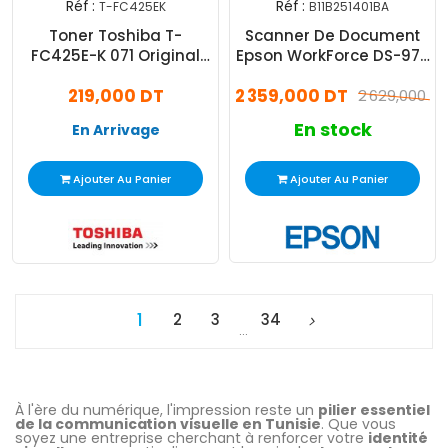
Réf :
Réf :
T-FC425EK
B11B251401BA
Toner Toshiba T-
Scanner De Document
FC425E-K 071 Original
Epson WorkForce DS-970
Noir
A4 Recto-Verso Blanc
219,000 DT
2 359,000 DT
2 629,000 D
En stock
En Arrivage
Ajouter Au Panier
Ajouter Au Panier
1
2
3
34
…
À l'ère du numérique, l'impression reste un
pilier essentiel
de la communication visuelle en Tunisie
. Que vous
soyez une entreprise cherchant à renforcer votre
identité