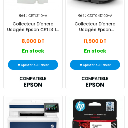
Réf :
Réf :
CETL3110-A
C13T04D100-A
Collecteur D'encre
Collecteur D'encre
Usagée Epson CETL3110
Usagée Epson
Adaptable Noir
C13T04D100 Adaptable
8,000 DT
11,900 DT
Noir
En stock
En stock
Ajouter Au Panier
Ajouter Au Panier