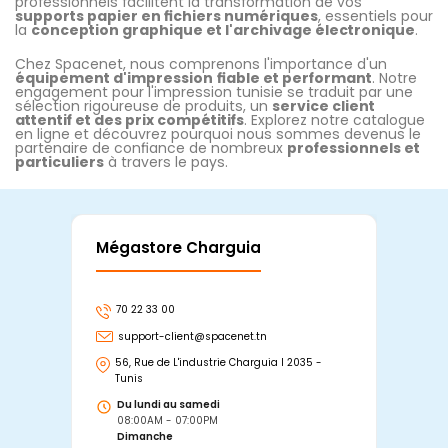
professionnels facilitent la transformation de vos
supports papier en fichiers numériques
, essentiels pour
la
conception graphique et l'archivage électronique
.
Chez Spacenet, nous comprenons l'importance d'un
équipement d'impression
fiable et performant
. Notre
engagement pour l'impression tunisie se traduit par une
sélection rigoureuse de produits, un
service client
attentif et des prix compétitifs
. Explorez notre catalogue
en ligne et découvrez pourquoi nous sommes devenus le
partenaire de confiance de nombreux
professionnels et
particuliers
à travers le pays.
Mégastore Charguia
Mag
70 22 33 00
7
support-client@spacenet.tn
s
56, Rue de L'industrie Charguia I 2035 -
25
Tunis
Tu
Du lundi au samedi
D
08:00AM - 07:00PM
0
Dimanche
D