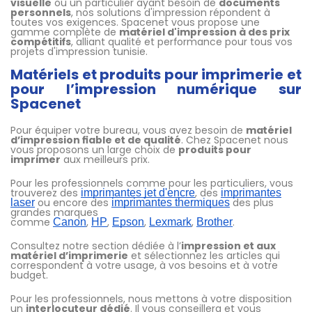
visuelle
ou un particulier ayant besoin de
documents
personnels
, nos solutions d'impression répondent à
toutes vos exigences. Spacenet vous propose une
gamme complète de
matériel d'impression à des prix
compétitifs
, alliant qualité et performance pour tous vos
projets d'impression tunisie.
Matériels et produits pour imprimerie et
pour l’impression numérique sur
Spacenet
Pour équiper votre bureau, vous avez besoin de
matériel
d’impression fiable et de qualité
. Chez Spacenet nous
vous proposons un large choix de
produits pour
imprimer
aux meilleurs prix.
Pour les professionnels comme pour les particuliers, vous
trouverez des
, des
imprimantes jet d'encre
imprimantes
ou encore des
des plus
laser
imprimantes thermiques
grandes marques
comme
,
,
,
,
.
Canon
HP
Epson
Lexmark
Brother
Consultez notre section dédiée à l’
impression et aux
matériel d’imprimerie
et sélectionnez les articles qui
correspondent à votre usage, à vos besoins et à votre
budget.
Pour les professionnels, nous mettons à votre disposition
un
interlocuteur dédié
. Il vous conseillera et vous