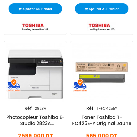
Ajouter Au Panier
Ajouter Au Panier
Réf :
Réf :
2823A
T-FC425EY
Photocopieur Toshiba E-
Toner Toshiba T-
Studio 2823A
FC425E-Y Original Jaune
Multifonction Laser
2 599,000 DT
565,000 DT
Monochrome A3