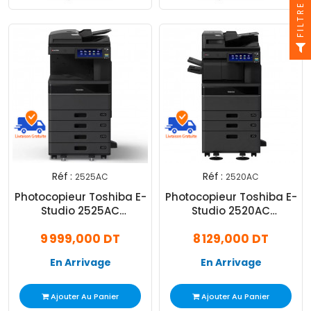
FILTRE
Réf :
Réf :
2525AC
2520AC
Photocopieur Toshiba E-
Photocopieur Toshiba E-
Studio 2525AC
Studio 2520AC
Multifonction Laser
Multifonction Laser
9 999,000 DT
8 129,000 DT
Couleur A3
Couleur A3
En Arrivage
En Arrivage
Ajouter Au Panier
Ajouter Au Panier