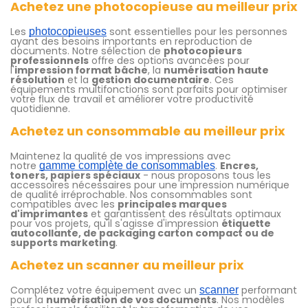
Achetez une photocopieuse au meilleur prix
Les
sont essentielles pour les personnes
photocopieuses
ayant des besoins importants en reproduction de
documents. Notre sélection de
photocopieurs
professionnels
offre des options avancées pour
l'
impression format bâche
, la
numérisation haute
résolution
et la
gestion documentaire
. Ces
équipements multifonctions sont parfaits pour optimiser
votre flux de travail et améliorer votre productivité
quotidienne.
Achetez un consommable au meilleur prix
Maintenez la qualité de vos impressions avec
notre
.
Encres,
gamme complète de consommables
toners, papiers spéciaux
- nous proposons tous les
accessoires nécessaires pour une impression numérique
de qualité irréprochable. Nos consommables sont
compatibles avec les
principales marques
d'imprimantes
et garantissent des résultats optimaux
pour vos projets, qu'il s'agisse d'impression
étiquette
autocollante, de packaging carton compact ou de
supports marketing
.
Achetez un scanner au meilleur prix
Complétez votre équipement avec un
performant
scanner
pour la
numérisation de vos documents
. Nos modèles