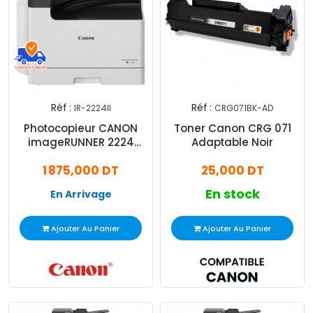
Réf :
Réf :
IR-2224II
CRG071BK-AD
Photocopieur CANON
Toner Canon CRG 071
imageRUNNER 2224
Adaptable Noir
Monochrome A3 Blanc
1 875,000 DT
25,000 DT
En stock
En Arrivage
Ajouter Au Panier
Ajouter Au Panier