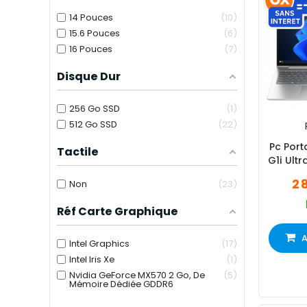
14 Pouces
10
15.6 Pouces
6
16 Pouces
7
Disque Dur
256 Go SSD
1
512 Go SSD
22
Pc Port
Tactile
G1i Ult
2 
Non
23
Réf Carte Graphique
A
Intel Graphics
17
Intel Iris Xe
1
Nvidia GeForce MX570 2 Go, De
5
Mémoire Dédiée GDDR6