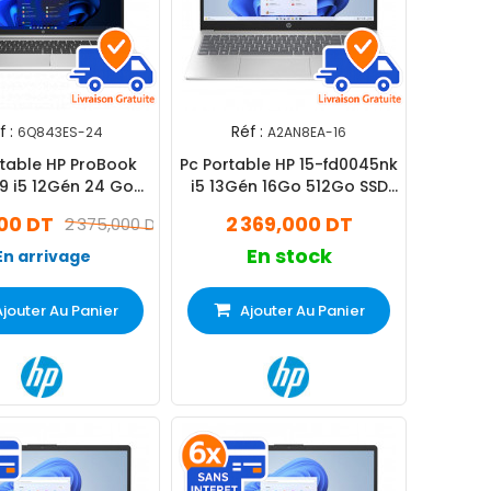
f :
Réf :
6Q843ES-24
A2AN8EA-16
table HP ProBook
Pc Portable HP 15-fd0045nk
9 i5 12Gén 24 Go
i5 13Gén 16Go 512Go SSD
6Go SSD Silver
Silver
000 DT
2 369,000 DT
2 375,000 DT
En stock
En arrivage
Ajouter Au Panier
Ajouter Au Panier