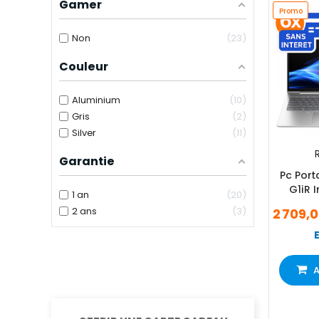
Gamer
Promo
Non
23
Couleur
Aluminium
10
Gris
2
Silver
11
R
Garantie
Pc Port
G1iR 
1 an
20
2 ans
3
2 709,
A