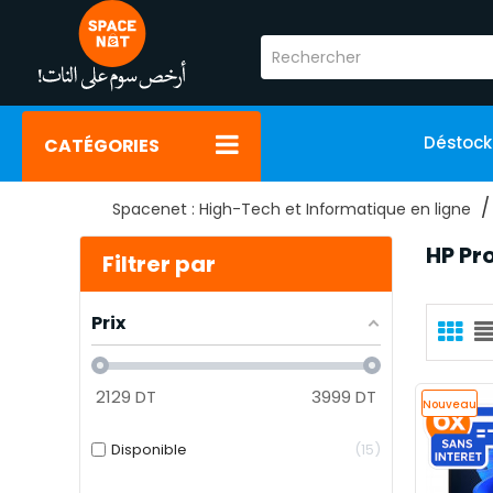
Déstoc
CATÉGORIES
Spacenet : High-Tech et Informatique en ligne
HP Pr
Filtrer par
Prix
2129
DT
3999
DT
Nouveau
Disponible
15