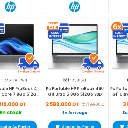
Promo
 :
Réf :
CA6T7AT-W11
A38F5ET
able HP ProBook 4
Pc Portable HP ProBook 460
Pc Porta
el Core 7 8Go 512Go
G11 Ultra 5 8Go 512Go SSD
G11 Ult
Windows 11 Pro
219,000 DT
2 589,000 DT
3
2 719,000 DT
En stock
En Arrivage
Su
jouter Au Panier
Ajouter Au Panier