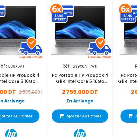
éf :
Réf :
R
B39X6AT
B39X6AT-W11
able HP ProBook 4
Pc Portable HP ProBook 4
Pc Por
Intel Core 5 16Go
G1iR Intel Core 5 16Go
G1iR Int
512Go SSD
512Go SSD Windows 11 Pro
000 DT
2 759,000 DT
2 
2 835,000 DT
En Arrivage
En Arrivage
jouter Au Panier
Ajouter Au Panier