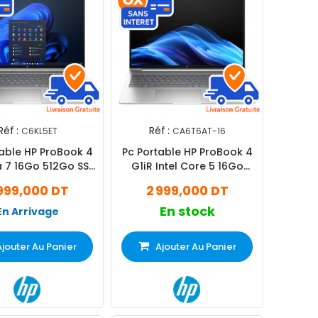
Réf :
Réf :
C6KL5ET
CA6T6AT-16
table HP ProBook 4
Pc Portable HP ProBook 4
ra 7 16Go 512Go SSD
G1iR Intel Core 5 16Go
ndows 11 Pro
512Go SSD
999,000 DT
2 999,000 DT
En stock
En Arrivage
Ajouter Au Panier
Ajouter Au Panier