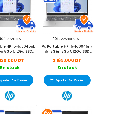
Réf :
Réf :
A2AN8EA
A2AN8EA-W11
able HP 15-fd0045nk
Pc Portable HP 15-fd0045nk
én 8Go 512Go SSD
i5 13Gén 8Go 512Go SSD
Silver
Windows 11 Pro
 129,000 DT
2 189,000 DT
En stock
En stock
Ajouter Au Panier
Ajouter Au Panier