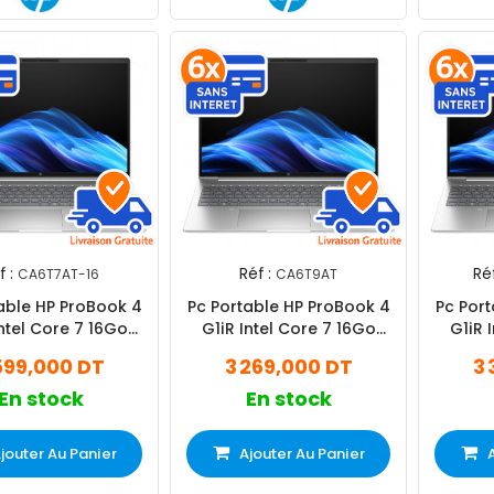
f :
Réf :
Réf
CA6T7AT-16
CA6T9AT
able HP ProBook 4
Pc Portable HP ProBook 4
Pc Por
Intel Core 7 16Go
G1iR Intel Core 7 16Go
G1iR 
512Go SSD
512Go SSD
512Go S
599,000 DT
3 269,000 DT
3 
En stock
En stock
jouter Au Panier
Ajouter Au Panier