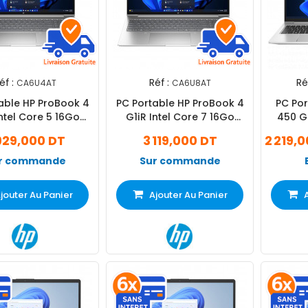
éf :
Réf :
Ré
CA6U4AT
CA6U8AT
able HP ProBook 4
PC Portable HP ProBook 4
PC Por
Intel Core 5 16Go
G1iR Intel Core 7 16Go
450 G
512Go SSD
512Go SSD
25
929,000 DT
3 119,000 DT
2 219,
r commande
Sur commande
jouter Au Panier
Ajouter Au Panier