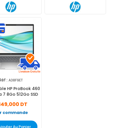
Réf :
A38F9ET
ble HP ProBook 460
ra 7 8Go 512Go SSD
 149,000 DT
r commande
Ajouter Au Panier