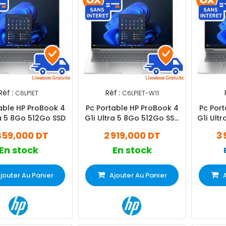
Réf :
Réf :
C6LP1ET
C6LP1ET-W11
able HP ProBook 4
Pc Portable HP ProBook 4
Pc Por
ra 5 8Go 512Go SSD
G1i Ultra 5 8Go 512Go SSD
G1i Ult
Windows 11 Pro
Wi
859,000 DT
2 919,000 DT
3 
En stock
En stock
jouter Au Panier
Ajouter Au Panier