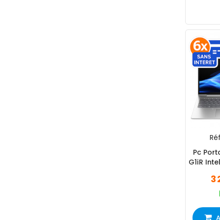
Réf
Pc Port
G1iR Int
SSD 
3 
A