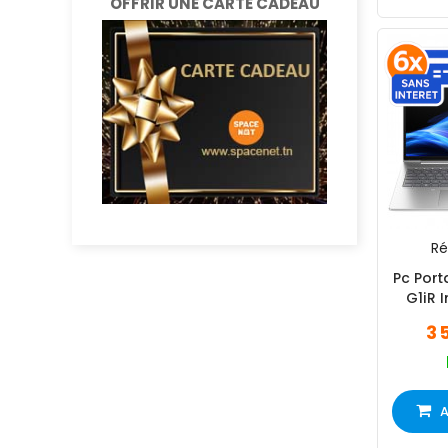
OFFRIR UNE CARTE CADEAU
Ré
Pc Port
G1iR 
3 
A