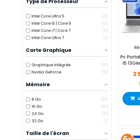
Type de Processeur
Intel Core Ultra 5
3
Intel Core i5 | Core 5
12
Intel Core i7 | Core 7
6
Intel Core Ultra 7
2
Réf
Carte Graphique
Pc Porta
i5 13G
Graphique Intégrée
18
Nvidia Geforce
5
2 
Mémoire
A
8 Go
10
16 Go
10
24 Go
2
32 Go
1
Taille de l'écran