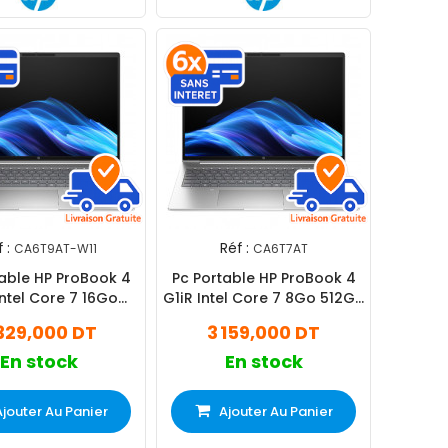
 :
Réf :
CA6T9AT-W11
CA6T7AT
table HP ProBook 4
Pc Portable HP ProBook 4
Intel Core 7 16Go
G1iR Intel Core 7 8Go 512Go
SD Windows 11 Pro
SSD
329,000 DT
3 159,000 DT
En stock
En stock
Ajouter Au Panier
Ajouter Au Panier