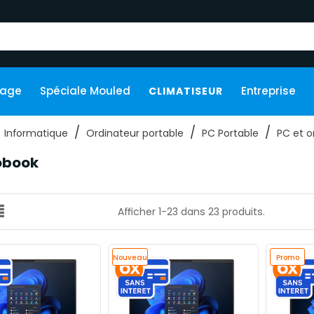
kage
Spéciale Mouled
Entreprise
CLIMATISEUR
Informatique
Ordinateur portable
PC Portable
PC et o
obook
Afficher 1-23 dans 23 produits.
Nouveau
Promo