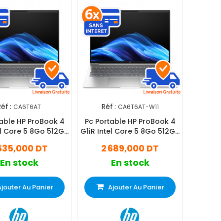
éf :
Réf :
CA6T6AT
CA6T6AT-W11
table HP ProBook 4
Pc Portable HP ProBook 4
el Core 5 8Go 512Go
G1iR Intel Core 5 8Go 512Go
SSD
SSD Windows 11 Pro
635,000 DT
2 689,000 DT
En stock
En stock
Ajouter Au Panier
Ajouter Au Panier