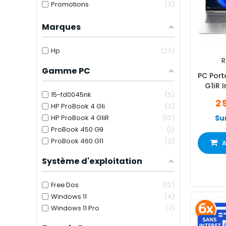
Promotions
3
Marques
Hp
23
R
Gamme PC
PC Port
G1iR 
15-fd0045nk
5
2 
HP ProBook 4 G1i
3
HP ProBook 4 G1iR
12
Su
ProBook 450 G9
1
ProBook 460 G11
2
A
Système d'exploitation
Free Dos
12
Windows 11
4
Windows 11 Pro
7