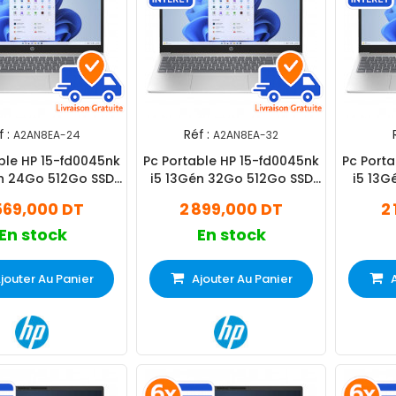
 :
Réf :
A2AN8EA-24
A2AN8EA-32
ble HP 15-fd0045nk
Pc Portable HP 15-fd0045nk
Pc Port
én 24Go 512Go SSD
i5 13Gén 32Go 512Go SSD
i5 13G
Silver
Silver
569,000 DT
2 899,000 DT
2
En stock
En stock
jouter Au Panier
Ajouter Au Panier