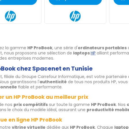
ez la gamme
HP ProBook
, une série d'
ordinateurs portables
c
t, nous proposons une sélection de
laptops
HP
alliant performa
des entreprises modernes.
oBook chez Spacenet en Tunisie
, filiale du Groupe Carrefour Informatique, est votre partenaire
 Nous garantissons l'
authenticité
de tous nos produits HP, vous 
ionnelle
fiable et performante.
r un HP ProBook au meilleur prix
 de nos
prix compétitifs
sur toute la gamme
HP ProBook
. Nos
c
ans le choix du modèle idéal, assurant une
productivité mobil
ue en ligne HP ProBook
 notre
vitrine virtuelle
dédiée aux
HP ProBook
. Chaque
laptop