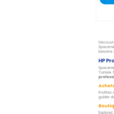
Découvr
Spacene
besoins 
HP Pr
Spacenet
Tunisie.
profess
Achete
Profitez
guider d
Boutiq
Explorez