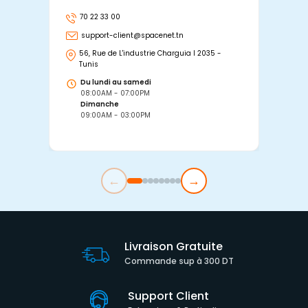
70 22 33 00
7
support-client@spacenet.tn
s
56, Rue de L'industrie Charguia I 2035 -
25
Tunis
Tu
Du lundi au samedi
D
08:00AM - 07:00PM
0
Dimanche
D
09:00AM - 03:00PM
0
←
→
Livraison Gratuite
Commande sup à 300 DT
Support Client