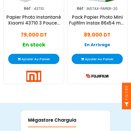
Réf :
Réf :
43710
INSTAX-PAPIER-20
Papier Photo Instantané
Pack Papier Photo Mini
Xiaomi 43710 3 Pouces
Fujifilm Instax 86x54 mm
40 Feuilles
20 Feuilles Blanc
79,000 DT
89,000 DT
En stock
En Arrivage
Ajouter Au Panier
Ajouter Au Panier
FILTRE
Mégastore Charguia
Mag