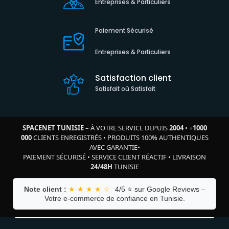
Entreprises & Particuliers
Paiement Sécurisé
Entreprises & Particuliers
Satisfaction client
Satisfait où Satisfait
SPACENET TUNISIE
– À VOTRE SERVICE DEPUIS
2004
•
+
1000
000
CLIENTS ENREGISTRÉS
•
PRODUITS 100% AUTHENTIQUES
AVEC GARANTIE
•
PAIEMENT SÉCURISÉ
•
SERVICE CLIENT RÉACTIF
•
LIVRAISON
24/48H
TUNISIE
Note client :
★ ★ ★ ★ ☆
4/5 ⭐ sur Google Reviews –
Votre e-commerce de confiance en Tunisie.