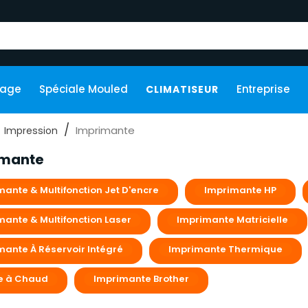
kage
Spéciale Mouled
Entreprise
CLIMATISEUR
Imprimante
Impression
imante
mante & Multifonction Jet D'encre
Imprimante HP
mante & Multifonction Laser
Imprimante Matricielle
mante À Réservoir Intégré
Imprimante Thermique
e à Chaud
Imprimante Brother