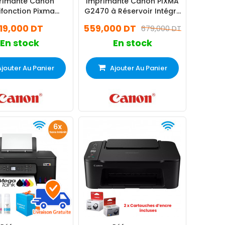
rimante Canon
Imprimante Canon PIXMA
ifonction Pixma
G2470 à Réservoir Intégré
41S Jet d'Encre
3 En 1 - Couleur
119,000 DT
559,000 DT
679,000 DT
Couleurs
En stock
En stock
Ajouter Au Panier
Ajouter Au Panier