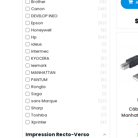
Brother
19
A
Canon
48
DEVELOP INEO
1
Epson
53
Honeywell
9
Hp
54
ideus
1
Intermec
1
KYOCERA
5
lexmark
6
MANHATTAN
4
PANTUM
6
Rongta
1
Saga
1
sans Marque
22
Sharp
1
Câb
Toshiba
7
Manhat
2
Xprinter
4
Impression Recto-Verso