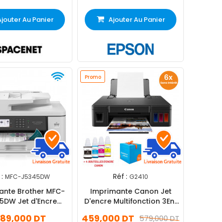
Ajouter Au Panier
Ajouter Au Panier
Promo
:
Réf :
MFC-J5345DW
G2410
ante Brother MFC-
Imprimante Canon Jet
5DW Jet d'Encre
D'encre Multifonction 3En1
onction A3 Couleur
G2410 Couleur Noir
 189,000 DT
459,000 DT
579,000 DT
Wifi