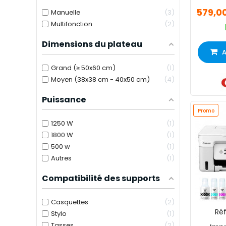
579,0
Manuelle
3
Multifonction
2
Dimensions du plateau
A
Grand (≥ 50x60 cm)
1
Moyen (38x38 cm - 40x50 cm)
4
Puissance
Promo
1250 W
1
1800 W
1
500 w
1
Autres
1
Compatibilité des supports
Casquettes
2
Réf
Stylo
1
Tasses
2