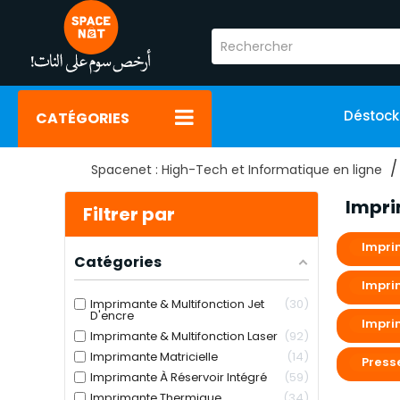
Déstoc
CATÉGORIES
Spacenet : High-Tech et Informatique en ligne
Impr
Filtrer par
Impri
Catégories
Impri
Imprimante & Multifonction Jet
30
D'encre
Impri
Imprimante & Multifonction Laser
92
Imprimante Matricielle
14
Press
Imprimante À Réservoir Intégré
59
Imprimante Thermique
34