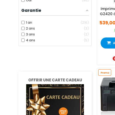
Oui
96
Imprim
Garantie
G2420 à
3 
539,0
1 an
216
2 ans
3
3 ans
2
4 ans
5
A
Promo
OFFRIR UNE CARTE CADEAU