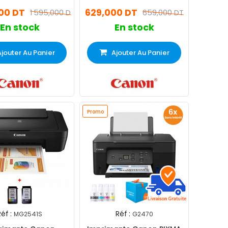
 Réservoir D'encre
Jet d'Encre Couleurs Wifi
000 DT
629,000 DT
1 595,000 DT
659,000 DT
En stock
En stock
Ajouter Au Panier
Ajouter Au Panier
Promo
éf :
Réf :
MG2541S
G2470