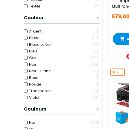
Imp
Textile
4
Multifo
Couleur
679,0
Couleur
Argent
1
Blanc
80
A
Blanc et Noir
2
Bleu
5
Gris
32
Noir
99
Noir - Blanc
3
Promo
Rose
1
Rouge
1
Transparent
1
Violet
3
Couleurs
Non
121