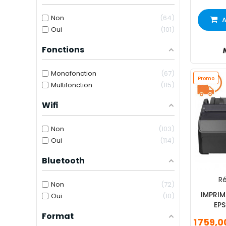
Non
64
A
Oui
101
Fonctions
Monofonction
67
Promo
Multifonction
115
Wifi
Non
103
Oui
114
Bluetooth
Ré
Non
72
IMPRIM
Oui
10
EPS
(
Format
1 759,