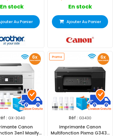
En stock
En stock
Ajouter Au Panier
Ajouter Au Panier
Promo
éf :
Réf :
GX-3040
G3430
rimante Canon
Imprimante Canon
nction 3en1 Maxify
Multifonction Pixma G3430