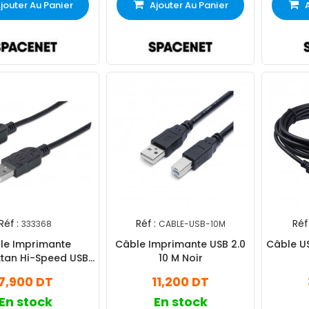
jouter Au Panier
Ajouter Au Panier
Réf :
Réf :
Réf 
333368
CABLE-USB-10M
le Imprimante
Câble Imprimante USB 2.0
Câble U
tan Hi-Speed USB
10 M Noir
.0 1.8m Noir
7,900 DT
11,200 DT
En stock
En stock