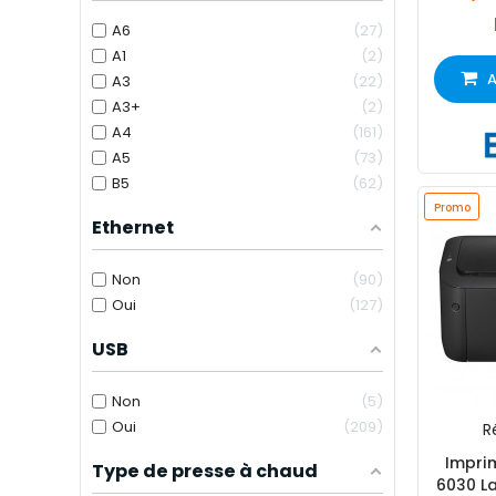
A6
27
A1
2
A
A3
22
A3+
2
A4
161
A5
73
B5
62
Promo
Ethernet
Non
90
Oui
127
USB
Non
5
Oui
209
Ré
Impri
Type de presse à chaud
6030 L