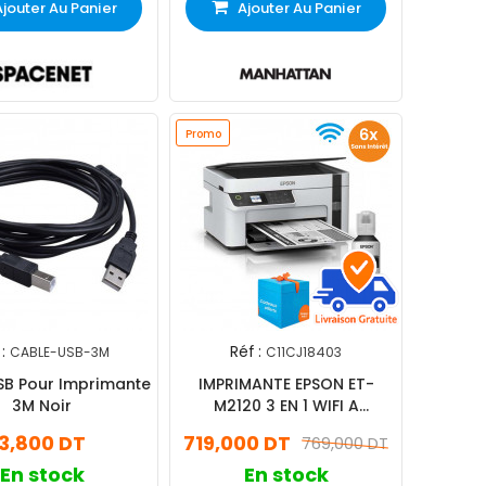
Ajouter Au Panier
Ajouter Au Panier
Promo
:
Réf :
CABLE-USB-3M
C11CJ18403
SB Pour Imprimante
IMPRIMANTE EPSON ET-
3M Noir
M2120 3 EN 1 WIFI A
RESERVOIR INTEGRE -
3,800 DT
719,000 DT
769,000 DT
(C11CJ18403)
En stock
En stock