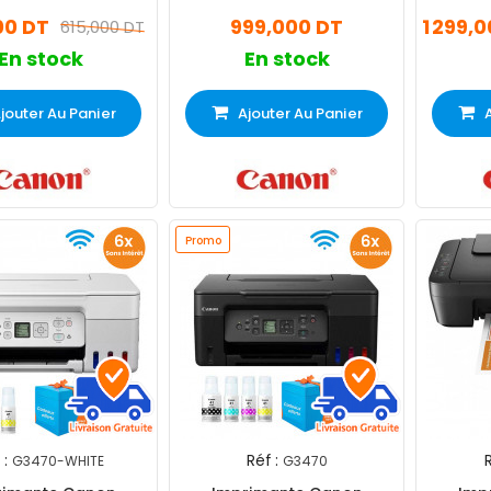
Noir
Monochrome Wifi
GX3040 À
00 DT
999,000 DT
1 299,
615,000 DT
En stock
En stock
jouter Au Panier
Ajouter Au Panier
Promo
 :
Réf :
R
G3470-WHITE
G3470