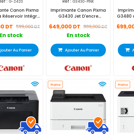
Réf :
Réf :
G-2420
G3430-PINK
ante Canon Pixma
Imprimante Canon Pixma
Imprim
 Réservoir Intégré
G3430 Jet D'encre
G3480 à
En 1- Couleur
Couleurs Wifi
Multifo
00 DT
649,000 DT
699,0
599,000 DT
669,000 DT
En stock
En stock
jouter Au Panier
Ajouter Au Panier
Promo
Promo