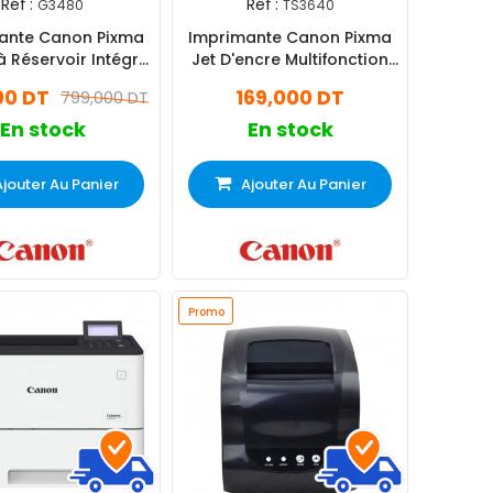
Réf :
Réf :
G3480
TS3640
ante Canon Pixma
Imprimante Canon Pixma
 Réservoir Intégré
Jet D'encre Multifonction
nction Couleur Wifi
TS3640 Couleur Wifi
00 DT
169,000 DT
799,000 DT
En stock
En stock
Ajouter Au Panier
Ajouter Au Panier
Promo