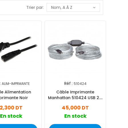
Trier par:
Nom, A À Z
:
Réf :
ALIM-IMPRMANTE
510424
e Alimentation
Câble Imprimante
primante Noir
Manhattan 510424 USB 2.0
10M Gris
2,300 DT
45,000 DT
En stock
En stock