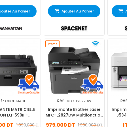
jouter Au Panier
Ajouter Au Panier
Promo
f :
Réf :
Réf 
C11CF39401
MFC-L2827DW
ANTE MATRICIELLE
Imprimante Brother Laser
Imprim
ON LQ-590II -
MFC-L2827DW Multifonction
J534
C11CF39401)
Monochrome Wifi
Multif
000 DT
979,000 DT
1
1 899,000 DT
1 900,000 DT