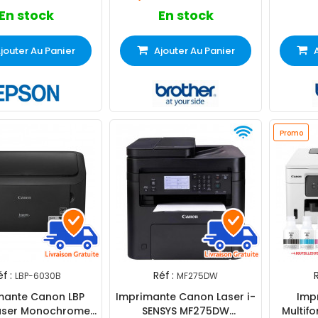
En stock
En stock
jouter Au Panier
Ajouter Au Panier
Promo
f :
Réf :
R
LBP-6030B
MF275DW
mante Canon LBP
Imprimante Canon Laser i-
Imp
aser Monochrome
SENSYS MF275DW
Multifo