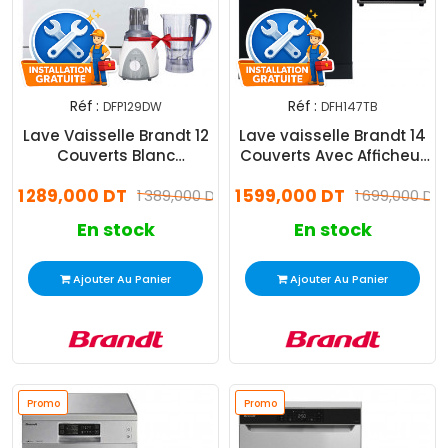
Réf :
Réf :
DFP129DW
DFH147TB
Lave Vaisselle Brandt 12
Lave vaisselle Brandt 14
Couverts Blanc
Couverts Avec Afficheur
DFP129DW + Afficheur
Noir
1 289,000 DT
1 599,000 DT
1 389,000 DT
1 699,000 DT
En stock
En stock
Ajouter Au Panier
Ajouter Au Panier
Promo
Promo