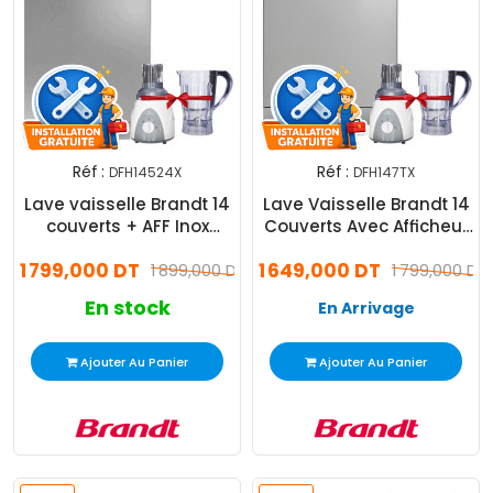
Réf :
Réf :
DFH14524X
DFH147TX
Lave vaisselle Brandt 14
Lave Vaisselle Brandt 14
couverts + AFF Inox
Couverts Avec Afficheur
(DFH14524X)
Inox
1 799,000 DT
1 649,000 DT
1 899,000 DT
1 799,000 DT
En stock
En Arrivage
Ajouter Au Panier
Ajouter Au Panier