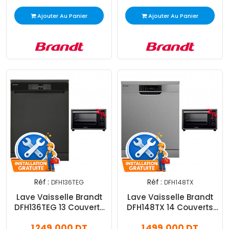
Ajouter Au Panier
Ajouter Au Panier
Réf :
Réf :
DFH136TEG
DFH148TX
Lave Vaisselle Brandt
Lave Vaisselle Brandt
DFH136TEG 13 Couverts
DFH148TX 14 Couverts
Gris
Inox
1 249,000 DT
1 499,000 DT