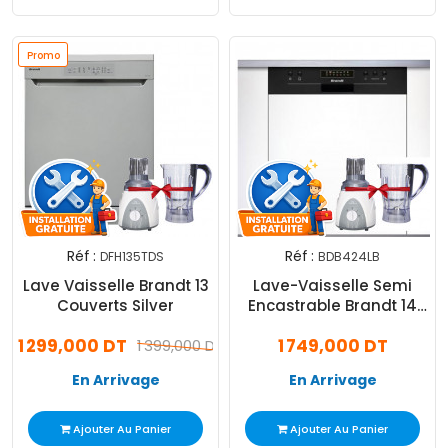
Promo
Réf :
Réf :
DFH135TDS
BDB424LB
Lave Vaisselle Brandt 13
Lave-Vaisselle Semi
Couverts Silver
Encastrable Brandt 14
Couverts Noir
1 299,000 DT
1 749,000 DT
1 399,000 DT
(BDB424LB)
En Arrivage
En Arrivage
Ajouter Au Panier
Ajouter Au Panier