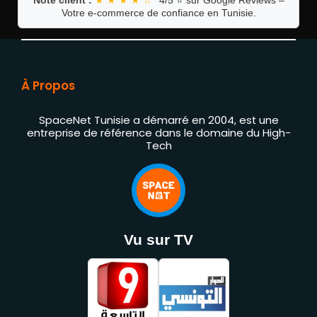
Note client :
★ ★ ★ ★ ☆
4/5 ⭐ sur Google Reviews –
Votre e-commerce de confiance en Tunisie.
À Propos
SpaceNet Tunisie a démarré en 2004, est une
entreprise de référence dans le domaine du High-
Tech
Vu sur TV