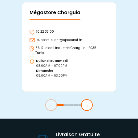
Mégastore Charguia
Mag
70 22 33 00
7
support-client@spacenet.tn
s
56, Rue de L'industrie Charguia I 2035 -
25
Tunis
Tu
Du lundi au samedi
D
08:00AM - 07:00PM
0
Dimanche
D
09:00AM - 03:00PM
0
←
→
Livraison Gratuite