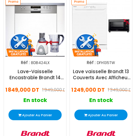
Promo
Promo
Réf :
Réf :
BDB424LX
DFH135TW
Lave-Vaisselle
Lave vaisselle Brandt 13
Encastrable Brandt 14
Couverts Avec Afficheur
Couverts Inox
Blanc
1 849,000 DT
1 249,000 DT
(BDB424LX)
1 949,000 DT
1 349,000 DT
En stock
En stock
Ajouter Au Panier
Ajouter Au Panier