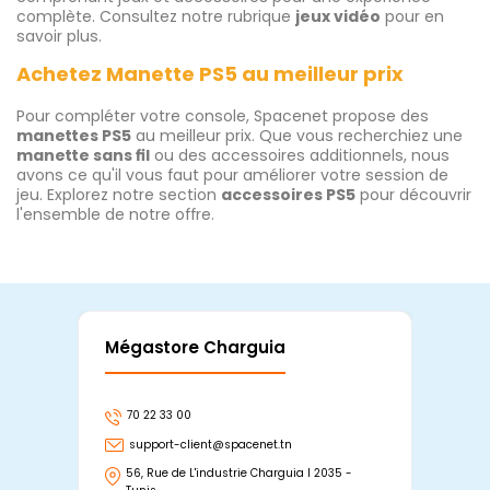
complète. Consultez notre rubrique
jeux vidéo
pour en
savoir plus.
Achetez Manette PS5 au meilleur prix
Pour compléter votre console, Spacenet propose des
manettes PS5
au meilleur prix. Que vous recherchiez une
manette sans fil
ou des accessoires additionnels, nous
avons ce qu'il vous faut pour améliorer votre session de
jeu. Explorez notre section
accessoires PS5
pour découvrir
l'ensemble de notre offre.
Mégastore Charguia
Mag
70 22 33 00
7
support-client@spacenet.tn
s
56, Rue de L'industrie Charguia I 2035 -
25