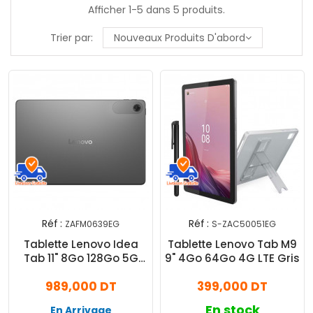
Afficher 1-5 dans 5 produits.
Trier par:
Nouveaux Produits D'abord
Réf :
Réf :
ZAFM0639EG
S-ZAC50051EG
Tablette Lenovo Idea
Tablette Lenovo Tab M9
Tab 11" 8Go 128Go 5G
9" 4Go 64Go 4G LTE Gris
Gris
989,000 DT
399,000 DT
En stock
En Arrivage