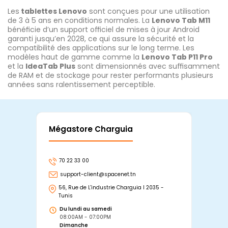
Les
tablettes Lenovo
sont conçues pour une utilisation
de 3 à 5 ans en conditions normales. La
Lenovo Tab M11
bénéficie d’un support officiel de mises à jour Android
garanti jusqu’en 2028, ce qui assure la sécurité et la
compatibilité des applications sur le long terme. Les
modèles haut de gamme comme la
Lenovo Tab P11 Pro
et la
IdeaTab Plus
sont dimensionnés avec suffisamment
de RAM et de stockage pour rester performants plusieurs
années sans ralentissement perceptible.
Mégastore Charguia
Mag
70 22 33 00
7
support-client@spacenet.tn
s
56, Rue de L'industrie Charguia I 2035 -
25
Tunis
Tu
Du lundi au samedi
D
08:00AM - 07:00PM
0
Dimanche
D