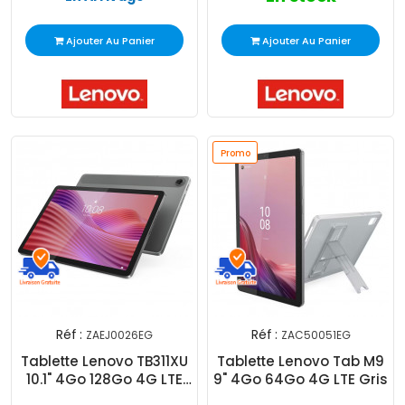
Ajouter Au Panier
Ajouter Au Panier
Promo
Réf :
Réf :
ZAEJ0026EG
ZAC50051EG
Tablette Lenovo TB311XU
Tablette Lenovo Tab M9
10.1" 4Go 128Go 4G LTE
9" 4Go 64Go 4G LTE Gris
Gris