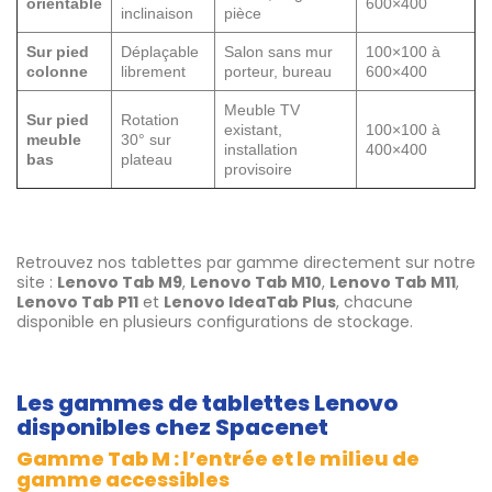
orientable
600×400
inclinaison
pièce
Sur pied
Déplaçable
Salon sans mur
100×100 à
colonne
librement
porteur, bureau
600×400
Meuble TV
Sur pied
Rotation
existant,
100×100 à
meuble
30° sur
installation
400×400
bas
plateau
provisoire
Retrouvez nos tablettes par gamme directement sur notre
site :
Lenovo Tab M9
,
Lenovo Tab M10
,
Lenovo Tab M11
,
Lenovo Tab P11
et
Lenovo IdeaTab Plus
, chacune
disponible en plusieurs configurations de stockage.
Les gammes de tablettes Lenovo
disponibles chez Spacenet
Gamme Tab M : l’entrée et le milieu de
gamme accessibles