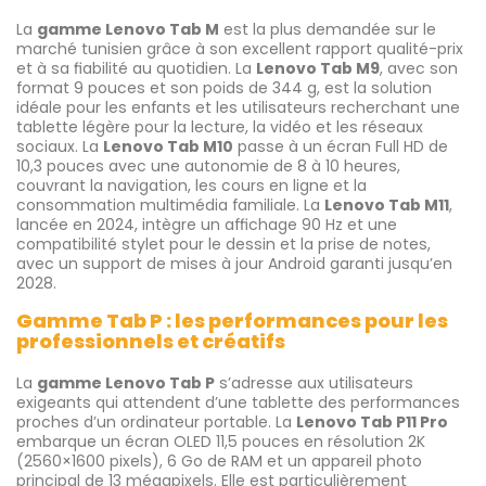
La
gamme Lenovo Tab M
est la plus demandée sur le
marché tunisien grâce à son excellent rapport qualité-prix
et à sa fiabilité au quotidien. La
Lenovo Tab M9
, avec son
format 9 pouces et son poids de 344 g, est la solution
idéale pour les enfants et les utilisateurs recherchant une
tablette légère pour la lecture, la vidéo et les réseaux
sociaux. La
Lenovo Tab M10
passe à un écran Full HD de
10,3 pouces avec une autonomie de 8 à 10 heures,
couvrant la navigation, les cours en ligne et la
consommation multimédia familiale. La
Lenovo Tab M11
,
lancée en 2024, intègre un affichage 90 Hz et une
compatibilité stylet pour le dessin et la prise de notes,
avec un support de mises à jour Android garanti jusqu’en
2028.
Gamme Tab P : les performances pour les
professionnels et créatifs
La
gamme Lenovo Tab P
s’adresse aux utilisateurs
exigeants qui attendent d’une tablette des performances
proches d’un ordinateur portable. La
Lenovo Tab P11 Pro
embarque un écran OLED 11,5 pouces en résolution 2K
(2560×1600 pixels), 6 Go de RAM et un appareil photo
principal de 13 mégapixels. Elle est particulièrement