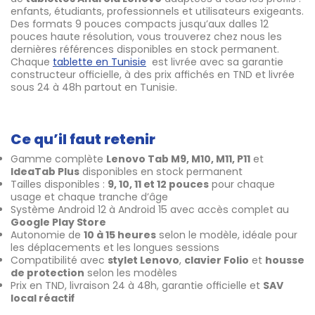
enfants, étudiants, professionnels et utilisateurs exigeants.
Des formats 9 pouces compacts jusqu’aux dalles 12
pouces haute résolution, vous trouverez chez nous les
dernières références disponibles en stock permanent.
Chaque
tablette en Tunisie
est livrée avec sa garantie
constructeur officielle, à des prix affichés en TND et livrée
sous 24 à 48h partout en Tunisie.
Ce qu’il faut retenir
Gamme complète
Lenovo Tab M9, M10, M11, P11
et
IdeaTab Plus
disponibles en stock permanent
Tailles disponibles :
9, 10, 11 et 12 pouces
pour chaque
usage et chaque tranche d’âge
Système Android 12 à Android 15 avec accès complet au
Google Play Store
Autonomie de
10 à 15 heures
selon le modèle, idéale pour
les déplacements et les longues sessions
Compatibilité avec
stylet Lenovo
,
clavier Folio
et
housse
de protection
selon les modèles
Prix en TND, livraison 24 à 48h, garantie officielle et
SAV
local réactif