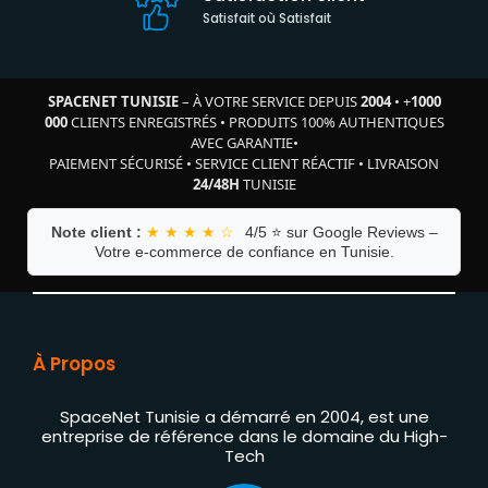
Satisfait où Satisfait
SPACENET TUNISIE
– À VOTRE SERVICE DEPUIS
2004
•
+
1000
000
CLIENTS ENREGISTRÉS
•
PRODUITS 100% AUTHENTIQUES
AVEC GARANTIE
•
PAIEMENT SÉCURISÉ
•
SERVICE CLIENT RÉACTIF
•
LIVRAISON
24/48H
TUNISIE
Note client :
★ ★ ★ ★ ☆
4/5 ⭐ sur Google Reviews –
Votre e-commerce de confiance en Tunisie.
À Propos
SpaceNet Tunisie a démarré en 2004, est une
entreprise de référence dans le domaine du High-
Tech