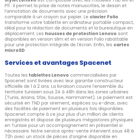
stylet Lenovo
est compatible avec les modèles Tab M11 et
P11 : il permet la prise de notes manuscrites, le dessin et
l’annotation de documents avec une précision
comparable à un crayon sur papier. Le
clavier Folio
transforme votre tablette en ordinateur portable compact,
idéal pour la rédaction de documents et la bureautique en
déplacement. Les
housses de protection Lenovo
sont
disponibles en version slim et en version Folio rabattable
pour une protection intégrale de l’écran. Enfin, les
cartes
microSD
Services et avantages Spacenet
Toutes les
tablettes Lenovo
commercialisées par
Spacenet sont livrées avec leur garantie constructeur
officielle de 1 à 2 ans. La livraison couvre l’ensemble du
territoire tunisien sous 24 à 48h dans les zones urbaines
(Tunis, Ariana, Sfax, Sousse, Hammamet). Le paiement est
sécurisé en TND par virement, espèces ou e-dinar, avec
des facilités de paiement en plusieurs fois disponibles.
Spacenet compte à ce jour plus d’un million de clients
enregistrés et dispose de plusieurs mégastores physiques
en Tunisie pour un accompagnement en présentiel si
nécessaire. Notre service après-vente intervient sous 48 à
72h avec un stock de pièces d’origine disponible en