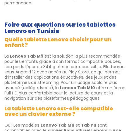
permanence.
Foire aux questions sur les tablettes
Lenovo en Tunisie
Quelle tablette Lenovo choisir pour un
enfant ?
La
Lenovo Tab M9
est la solution la plus recommandée
pour les enfants grâce à son format compact 9 pouces,
son poids léger de 344 g et son prix accessible. Elle tourne
sous Android 12 avec accès au Play Store, ce qui permet
d’installer des applications éducatives, des jeux et des
plateformes de streaming. Pour un usage scolaire plus
avancé (collège, lycée), la
Lenovo Tab M10
offre un écran
Full HD plus confortable pour la lecture de cours et la
navigation sur des plateformes pédagogiques.
La tablette Lenovo est-elle compatible
avec un clavier externe ?
Oui. Les modèles
Lenovo Tab M11
et
Tab P11
sont
compatibles avec le
clavier Folio officiel Lenovo
qui se