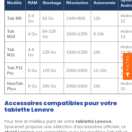
Syst
Modèle
RAM
Stockage
Résolution
Autonomie
Andr
3-4
Andro
Tab M9
64 Go
1340×800
12h
Go
12
Tab
64-128
Andro
4 Go
1920×1200
8-10h
M10
Go
13
Andro
Tab
4-8
128 Go
1920×1200
10h
13 (M
M11
Go
FILTRE
2028)
Tab P11
Andro
6 Go
128 Go
2560×1600
12-15h
Pro
12
IdeaTab
Andro
8 Go
256 Go
2560×1600
15h
Plus
15
Accessoires compatibles pour votre
tablette Lenovo
Pour tirer le meilleur parti de votre
tablette Lenovo
,
Spacenet propose une sélection d’accessoires officiels. Le