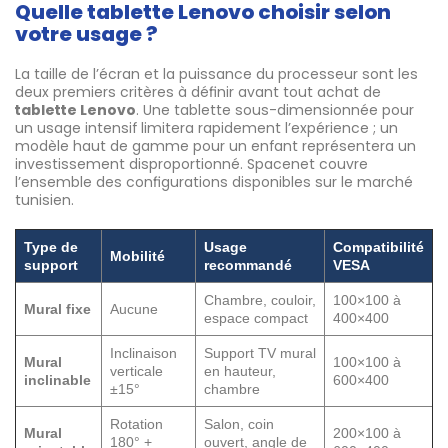
Quelle tablette Lenovo choisir selon
votre usage ?
La taille de l’écran et la puissance du processeur sont les
deux premiers critères à définir avant tout achat de
tablette Lenovo
. Une tablette sous-dimensionnée pour
un usage intensif limitera rapidement l’expérience ; un
modèle haut de gamme pour un enfant représentera un
investissement disproportionné. Spacenet couvre
l’ensemble des configurations disponibles sur le marché
tunisien.
Type de
Usage
Compatibilité
Mobilité
support
recommandé
VESA
Chambre, couloir,
100×100 à
Mural fixe
Aucune
espace compact
400×400
Inclinaison
Support TV mural
Mural
100×100 à
verticale
en hauteur,
inclinable
600×400
±15°
chambre
Rotation
Salon, coin
Mural
200×100 à
180° +
ouvert, angle de