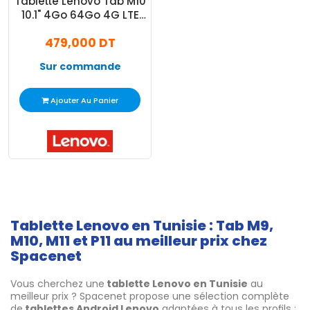
Tablette Lenovo Tab M10
10.1" 4Go 64Go 4G LTE
Gris
479,000 DT
Sur commande
Ajouter Au Panier
Tablette Lenovo en Tunisie : Tab M9,
M10, M11 et P11 au meilleur prix chez
Spacenet
Vous cherchez une
tablette Lenovo en Tunisie
au
meilleur prix ? Spacenet propose une sélection complète
de
tablettes Android Lenovo
adaptées à tous les profils :