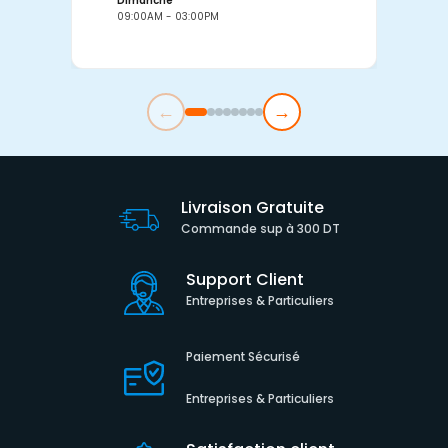
Dimanche
D
09:00AM - 03:00PM
0
←
→
Livraison Gratuite
Commande sup à 300 DT
Support Client
Entreprises & Particuliers
Paiement Sécurisé
Entreprises & Particuliers