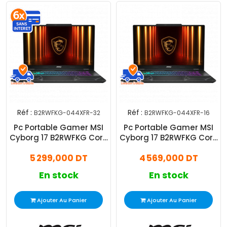
Réf :
Réf :
B2RWFKG-044XFR-32
B2RWFKG-044XFR-16
Pc Portable Gamer MSI
Pc Portable Gamer MSI
Cyborg 17 B2RWFKG Core
Cyborg 17 B2RWFKG Core
5 210H 32Go 512Go SSD
5 210H 16Go 512Go SSD
5 299,000 DT
4 569,000 DT
RTX 5060
RTX 5060
En stock
En stock
Ajouter Au Panier
Ajouter Au Panier