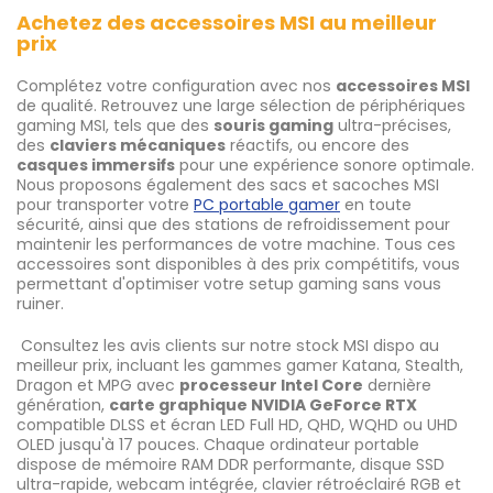
Achetez des accessoires MSI au meilleur
prix
Complétez votre configuration avec nos
accessoires MSI
de qualité. Retrouvez une large sélection de périphériques
gaming MSI, tels que des
souris gaming
ultra-précises,
des
claviers mécaniques
réactifs, ou encore des
casques immersifs
pour une expérience sonore optimale.
Nous proposons également des sacs et sacoches MSI
pour transporter votre
PC portable gamer
en toute
sécurité, ainsi que des stations de refroidissement pour
maintenir les performances de votre machine. Tous ces
accessoires sont disponibles à des prix compétitifs, vous
permettant d'optimiser votre setup gaming sans vous
ruiner.
Consultez les avis clients sur notre stock MSI dispo au
meilleur prix, incluant les gammes gamer Katana, Stealth,
Dragon et MPG avec
processeur Intel Core
dernière
génération,
carte graphique NVIDIA GeForce RTX
compatible DLSS et écran LED Full HD, QHD, WQHD ou UHD
OLED jusqu'à 17 pouces. Chaque ordinateur portable
dispose de mémoire RAM DDR performante, disque SSD
ultra-rapide, webcam intégrée, clavier rétroéclairé RGB et