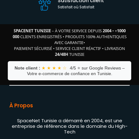
Satisfaction client
Satisfait où Satisfait
SPACENET TUNISIE
– À VOTRE SERVICE DEPUIS
2004
•
+
1000
000
CLIENTS ENREGISTRÉS
•
PRODUITS 100% AUTHENTIQUES
AVEC GARANTIE
•
PAIEMENT SÉCURISÉ
•
SERVICE CLIENT RÉACTIF
•
LIVRAISON
24/48H
TUNISIE
Note client :
★ ★ ★ ★ ☆
4/5 ⭐ sur Google Reviews –
Votre e-commerce de confiance en Tunisie.
À Propos
SpaceNet Tunisie a démarré en 2004, est une
entreprise de référence dans le domaine du High-
Tech