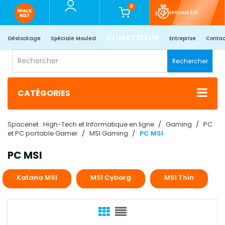
0
SPÉCIALE ÉTÉ
CLIMATISEUR
Déstockage
Spéciale Mouled
Entreprise
Contac
Rechercher
CATÉGORIES
Spacenet : High-Tech et Informatique en ligne
Gaming
PC
et PC portable Gamer
MSI Gaming
PC MSI
PC MSI
Katana MSI
MSI Cyborg
MSI Thin