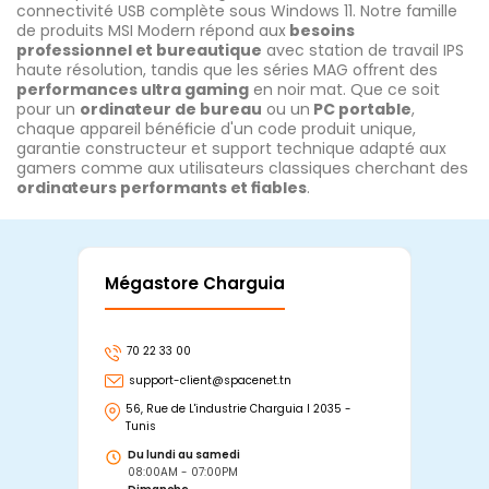
connectivité USB complète sous Windows 11. Notre famille
de produits MSI Modern répond aux
besoins
professionnel et bureautique
avec station de travail IPS
haute résolution, tandis que les séries MAG offrent des
performances ultra gaming
en noir mat. Que ce soit
pour un
ordinateur de bureau
ou un
PC portable
,
chaque appareil bénéficie d'un code produit unique,
garantie constructeur et support technique adapté aux
gamers comme aux utilisateurs classiques cherchant des
ordinateurs performants et fiables
.
Mégastore Charguia
Mag
70 22 33 00
7
support-client@spacenet.tn
s
56, Rue de L'industrie Charguia I 2035 -
25
Tunis
Tu
Du lundi au samedi
D
08:00AM - 07:00PM
0