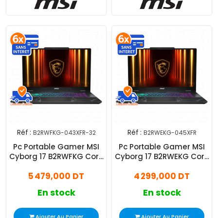
Réf :
Réf :
B2RWFKG-043XFR-32
B2RWEKG-045XFR
Pc Portable Gamer MSI
Pc Portable Gamer MSI
Cyborg 17 B2RWFKG Core
Cyborg 17 B2RWEKG Core
7 240H 32Go 512Go SSD
7 8Go 512Go SSD RTX
5 479,000 DT
4 299,000 DT
RTX 5060
5050
En stock
En stock
Ajouter Au Panier
Ajouter Au Panier