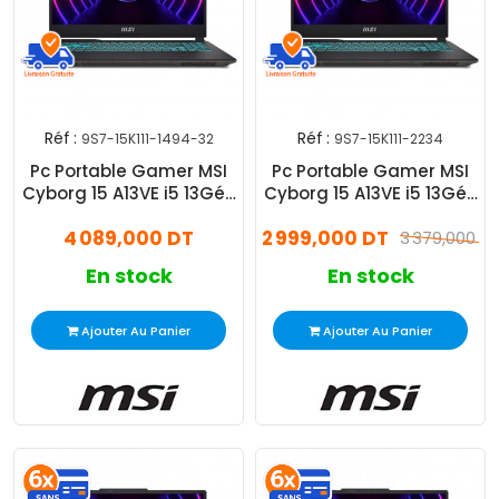
Réf :
Réf :
9S7-15K111-1494-32
9S7-15K111-2234
Pc Portable Gamer MSI
Pc Portable Gamer MSI
Cyborg 15 A13VE i5 13Gén
Cyborg 15 A13VE i5 13Gén
32Go 512Go SSD
16Go 512Go SSD RTX
4 089,000 DT
2 999,000 DT
4050
3 379,000 D
En stock
En stock
Ajouter Au Panier
Ajouter Au Panier