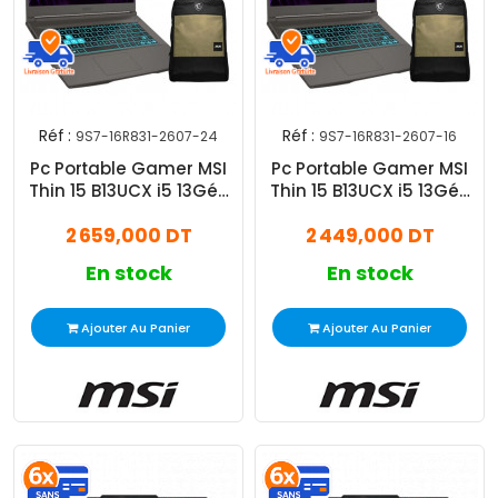
Réf :
Réf :
9S7-16R831-2607-24
9S7-16R831-2607-16
Pc Portable Gamer MSI
Pc Portable Gamer MSI
Thin 15 B13UCX i5 13Gén
Thin 15 B13UCX i5 13Gén
24Go 512Go SSD
16Go 512Go SSD
2 659,000 DT
2 449,000 DT
En stock
En stock
Ajouter Au Panier
Ajouter Au Panier