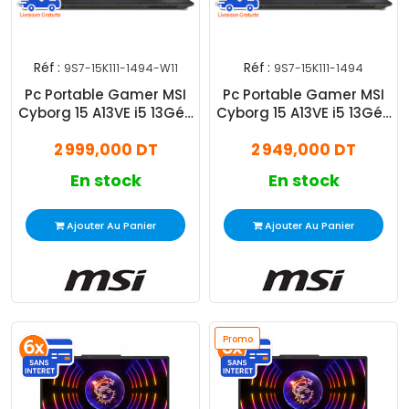
Réf :
Réf :
9S7-15K111-1494-W11
9S7-15K111-1494
Pc Portable Gamer MSI
Pc Portable Gamer MSI
Cyborg 15 A13VE i5 13Gén
Cyborg 15 A13VE i5 13Gén
8Go 512Go SSD Windows
8Go 512Go SSD
2 999,000 DT
2 949,000 DT
11 Pro
En stock
En stock
Ajouter Au Panier
Ajouter Au Panier
Promo