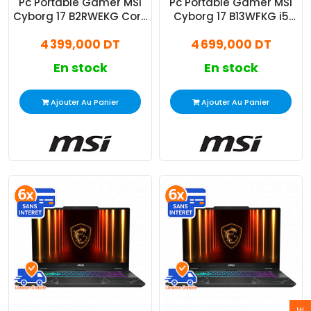
Pc Portable Gamer MSI
Pc Portable Gamer MSI
Cyborg 17 B2RWEKG Core
Cyborg 17 B13WFKG i5
5 210H 16Go 512Go SSD
13Gén 16Go 512Go SSD
4 399,000 DT
4 699,000 DT
RTX 5050
RTX 5060
En stock
En stock
Ajouter Au Panier
Ajouter Au Panier