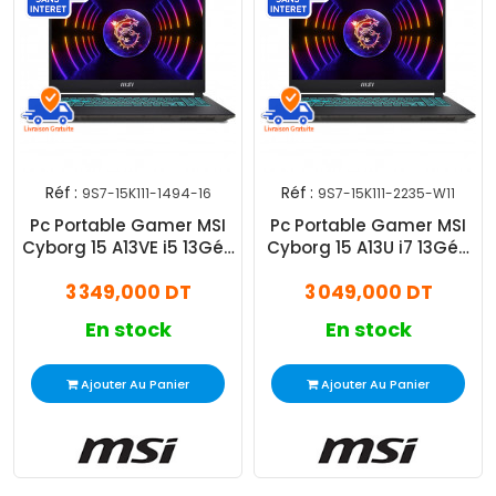
Réf :
Réf :
9S7-15K111-1494-16
9S7-15K111-2235-W11
Pc Portable Gamer MSI
Pc Portable Gamer MSI
Cyborg 15 A13VE i5 13Gén
Cyborg 15 A13U i7 13Gén
16Go 512Go SSD
16Go 512Go SSD RTX
3 349,000 DT
3 049,000 DT
3050 Windows 11 Pro
En stock
En stock
Ajouter Au Panier
Ajouter Au Panier