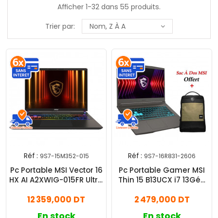
Afficher 1-32 dans 55 produits.
Trier par:
Nom, Z À A
Réf :
Réf :
9S7-15M352-015
9S7-16R831-2606
Pc Portable MSI Vector 16
Pc Portable Gamer MSI
HX AI A2XWIG-015FR Ultra
Thin 15 B13UCX i7 13Gén
9 32Go 1To SSD RTX 5080
8Go 512Go SSD
12 359,000 DT
2 479,000 DT
Windows 11
En stock
En stock