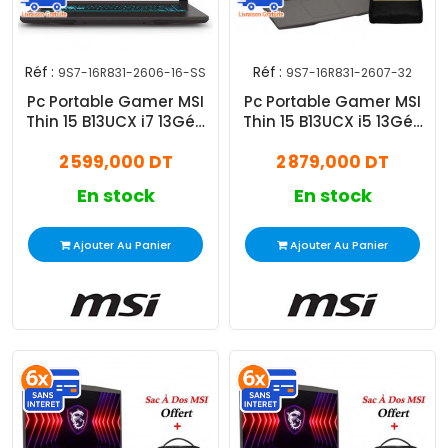
Réf :
Réf :
9S7-16R831-2606-16-SS
9S7-16R831-2607-32
Pc Portable Gamer MSI
Pc Portable Gamer MSI
Thin 15 B13UCX i7 13Gén
Thin 15 B13UCX i5 13Gén
16Go 512Go SSD
32Go 512Go SSD
2 599,000 DT
2 879,000 DT
En stock
En stock
Ajouter Au Panier
Ajouter Au Panier