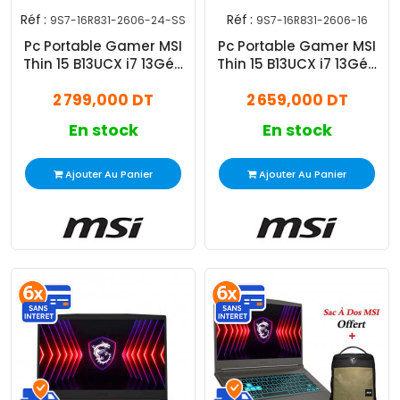
Réf :
Réf :
9S7-16R831-2606-24-SS
9S7-16R831-2606-16
Pc Portable Gamer MSI
Pc Portable Gamer MSI
Thin 15 B13UCX i7 13Gén
Thin 15 B13UCX i7 13Gén
24Go 512Go SSD
16Go 512Go SSD
2 799,000 DT
2 659,000 DT
En stock
En stock
Ajouter Au Panier
Ajouter Au Panier