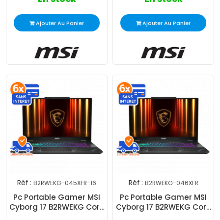
Ajouter Au Panier
Ajouter Au Panier
Réf :
Réf :
B2RWEKG-045XFR-16
B2RWEKG-046XFR
Pc Portable Gamer MSI
Pc Portable Gamer MSI
Cyborg 17 B2RWEKG Core
Cyborg 17 B2RWEKG Core
7 240H 16Go 512Go SSD
5 210H 8Go 512Go SSD