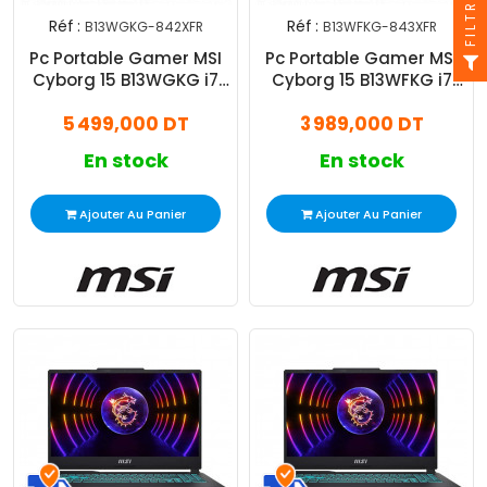
FILTRE
Réf :
Réf :
B13WGKG-842XFR
B13WFKG-843XFR
Pc Portable Gamer MSI
Pc Portable Gamer MSI
Cyborg 15 B13WGKG i7
Cyborg 15 B13WFKG i7
13Gén 16Go 1 To SSD RTX
13Gén 16Go 512Go SSD
5 499,000 DT
3 989,000 DT
5070
RTX 5060
En stock
En stock
Ajouter Au Panier
Ajouter Au Panier