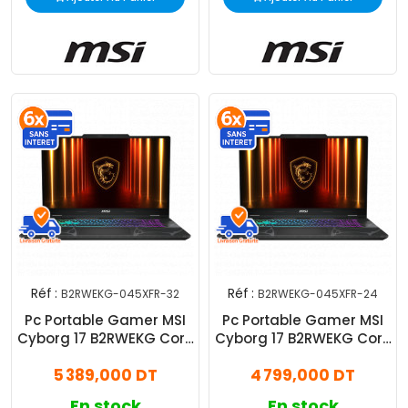
Réf :
Réf :
B2RWEKG-045XFR-32
B2RWEKG-045XFR-24
Pc Portable Gamer MSI
Pc Portable Gamer MSI
Cyborg 17 B2RWEKG Core
Cyborg 17 B2RWEKG Core
7 240H 32Go 512Go SSD
7 240H 24Go 512Go SSD
5 389,000 DT
4 799,000 DT
RTX 5050
RTX 5050
En stock
En stock