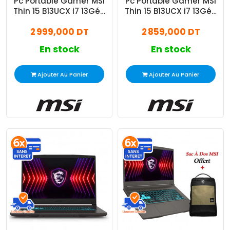
Pc Portable Gamer MSI
Pc Portable Gamer MSI
Thin 15 B13UCX i7 13Gén
Thin 15 B13UCX i7 13Gén
32Go 512Go SSD
24Go 512Go SSD
2 999,000 DT
2 859,000 DT
En stock
En stock
Ajouter Au Panier
Ajouter Au Panier