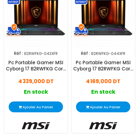
Réf :
Réf :
B2RWFKG-043XFR
B2RWFKG-044XFR
Pc Portable Gamer MSI
Pc Portable Gamer MSI
Cyborg 17 B2RWFKG Core
Cyborg 17 B2RWFKG Core
7 8Go 512Go SSD RTX
5 8Go 512Go SSD RTX
4 339,000 DT
4 169,000 DT
5060
5060
En stock
En stock
Ajouter Au Panier
Ajouter Au Panier