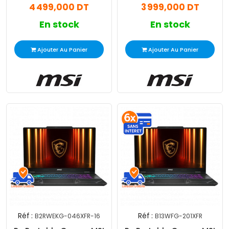
4 499,000 DT
3 999,000 DT
RTX 5050
RTX 5050
En stock
En stock
Ajouter Au Panier
Ajouter Au Panier
Réf :
Réf :
B2RWEKG-046XFR-16
B13WFG-201XFR