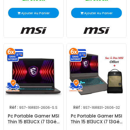
Ajouter Au Panier
Ajouter Au Panier
Réf :
Réf :
9S7-16R831-2606-S.S
9S7-16R831-2606-32
Pc Portable Gamer MSI
Pc Portable Gamer MSI
Thin 15 B13UCX i7 13Gén
Thin 15 B13UCX i7 13Gén
8Go 512Go SSD
32Go 512Go SSD