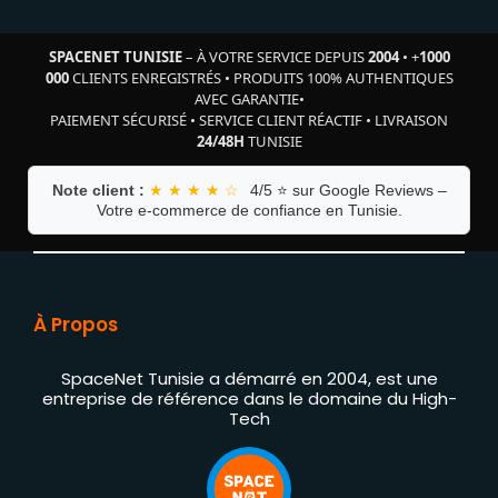
SPACENET TUNISIE
– À VOTRE SERVICE DEPUIS
2004
•
+
1000
000
CLIENTS ENREGISTRÉS
•
PRODUITS 100% AUTHENTIQUES
AVEC GARANTIE
•
PAIEMENT SÉCURISÉ
•
SERVICE CLIENT RÉACTIF
•
LIVRAISON
24/48H
TUNISIE
Note client :
★ ★ ★ ★ ☆
4/5 ⭐ sur Google Reviews –
Votre e-commerce de confiance en Tunisie.
À Propos
SpaceNet Tunisie a démarré en 2004, est une
entreprise de référence dans le domaine du High-
Tech