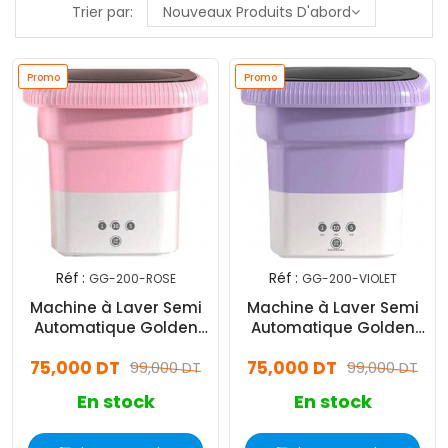
Trier par:
Nouveaux Produits D'abord
Promo
Promo
Réf :
Réf :
GG-200-ROSE
GG-200-VIOLET
Machine à Laver Semi
Machine à Laver Semi
Automatique Golden
Automatique Golden
House 1.5Kg Rose
House 1.5Kg Violet
75,000 DT
75,000 DT
99,000 DT
99,000 DT
En stock
En stock