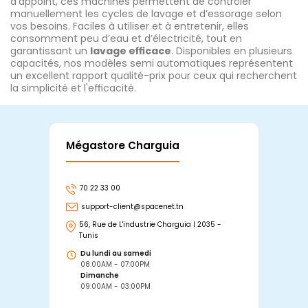
d’appoint, ces machines permettent de contrôler
manuellement les cycles de lavage et d’essorage selon
vos besoins. Faciles à utiliser et à entretenir, elles
consomment peu d’eau et d’électricité, tout en
garantissant un
lavage efficace
. Disponibles en plusieurs
capacités, nos modèles semi automatiques représentent
un excellent rapport qualité-prix pour ceux qui recherchent
la simplicité et l'efficacité.
Mégastore Charguia
Mag
70 22 33 00
7
support-client@spacenet.tn
s
56, Rue de L'industrie Charguia I 2035 -
25
Tunis
Tu
Du lundi au samedi
D
08:00AM - 07:00PM
0
Dimanche
D
09:00AM - 03:00PM
0