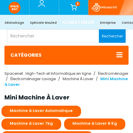
0
SPÉCIALE ÉTÉ
CLIMATISEUR
Déstockage
Spéciale Mouled
Entreprise
Contac
Rechercher
CATÉGORIES
Spacenet : High-Tech et Informatique en ligne
Électroménager
Électroménager Lavage
Machine À Laver
Mini Machine
à Laver
Mini Machine À Laver
Machine à Laver Automatique
Machine à Laver 7kg
Machine à Laver 8 Kg