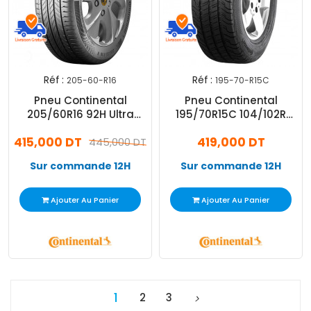
Réf :
Réf :
205-60-R16
195-70-R15C
Pneu Continental
Pneu Continental
205/60R16 92H Ultra
195/70R15C 104/102R
Contact
Conti Van Contact 100
415,000 DT
419,000 DT
445,000 DT
Sur commande 12H
Sur commande 12H
Ajouter Au Panier
Ajouter Au Panier
1
2
3