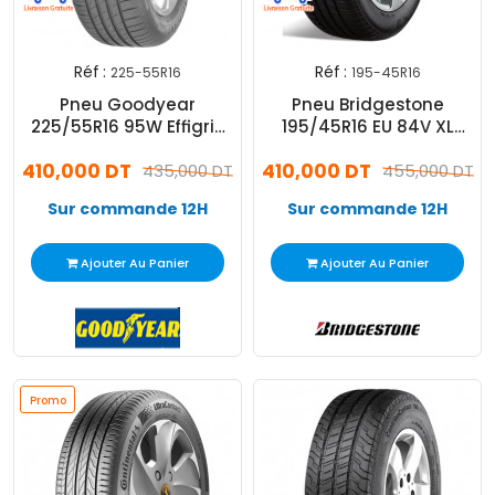
Réf :
Réf :
225-55R16
195-45R16
Pneu Goodyear
Pneu Bridgestone
225/55R16 95W Effigrip
195/45R16 EU 84V XL
Perf
T005 TL
410,000 DT
410,000 DT
435,000 DT
455,000 DT
Sur commande 12H
Sur commande 12H
Ajouter Au Panier
Ajouter Au Panier
Promo