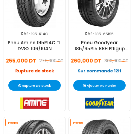
Réf :
Réf :
195-R14C
185-65R15
Pneu Amine 195R14C TL
Pneu Goodyear
DV82 106/104N
185/65R15 88H Effigrip
Perf
255,000 DT
260,000 DT
275,000 DT
300,000 DT
Rupture de stock
Sur commande 12H
Rupture De Stock
Ajouter Au Panier
Promo
Promo