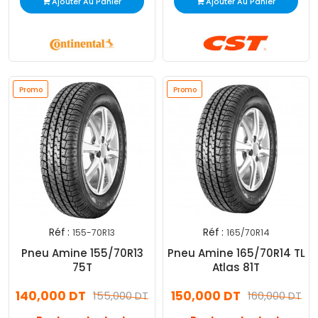
Ajouter Au Panier
Ajouter Au Panier
Promo
Promo
Réf :
Réf :
155-70R13
165/70R14
Pneu Amine 155/70R13
Pneu Amine 165/70R14 TL
75T
Atlas 81T
140,000 DT
150,000 DT
155,000 DT
160,000 DT