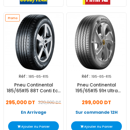
Promo
Réf :
Réf :
185-65-R15
195-65-R15
Pneu Continental
Pneu Continental
185/65R15 88T Conti Eco
195/65R15 91H Ultra
Contact 5
Contact
295,000 DT
299,000 DT
320,000 DT
En Arrivage
Sur commande 12H
Ajouter Au Panier
Ajouter Au Panier