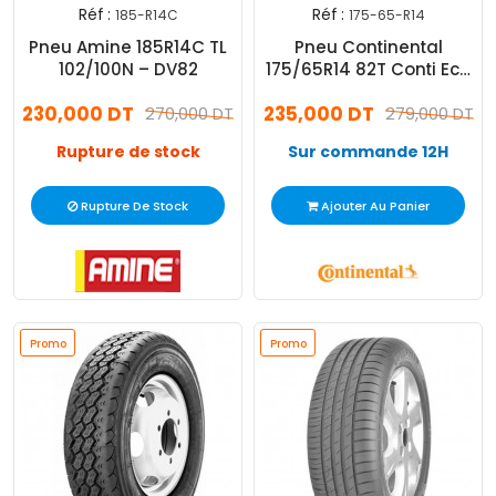
Réf :
Réf :
185-R14C
175-65-R14
Pneu Amine 185R14C TL
Pneu Continental
102/100N – DV82
175/65R14 82T Conti Eco
Contact 5
230,000 DT
235,000 DT
270,000 DT
279,000 DT
Rupture de stock
Sur commande 12H
Rupture De Stock
Ajouter Au Panier
Promo
Promo