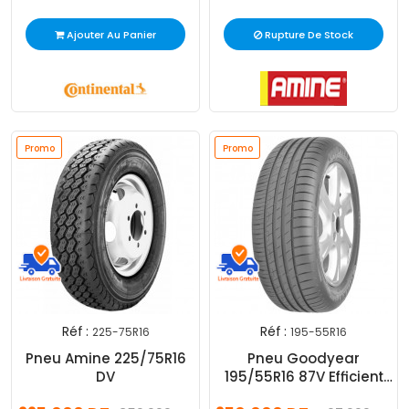
Ajouter Au Panier
Rupture De Stock
Promo
Promo
Réf :
Réf :
225-75R16
195-55R16
Pneu Amine 225/75R16
Pneu Goodyear
DV
195/55R16 87V Efficient
Grip FP FO