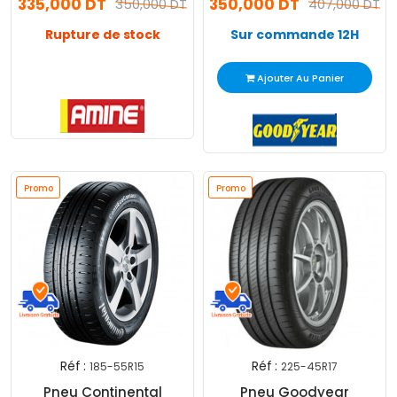
335,000 DT
350,000 DT
350,000 DT
407,000 DT
Rupture de stock
Sur commande 12H
Voir Le Produit
Ajouter Au Panier
Promo
Promo
Réf :
Réf :
185-55R15
225-45R17
Pneu Continental
Pneu Goodyear