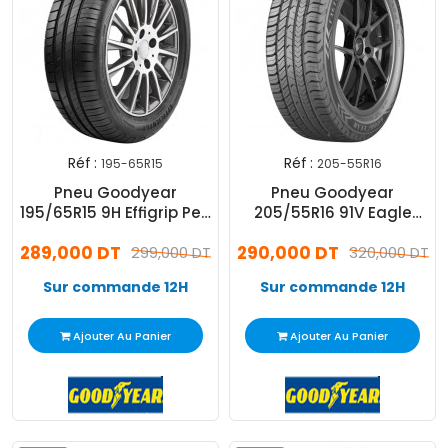
Réf :
Réf :
195-65R15
205-55R16
Pneu Goodyear
Pneu Goodyear
195/65R15 9H Effigrip Perf
205/55R16 91V Eagle
2
Sport 2
289,000 DT
290,000 DT
299,000 DT
320,000 DT
Sur commande 12H
Sur commande 12H
Ajouter Au Panier
Ajouter Au Panier