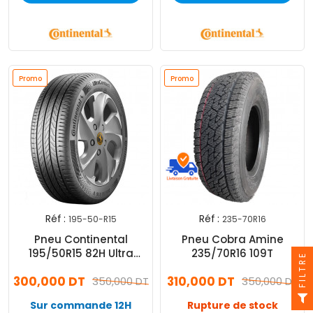
Promo
Promo
Réf :
Réf :
195-50-R15
235-70R16
Pneu Continental
Pneu Cobra Amine
195/50R15 82H Ultra
235/70R16 109T
FILTRE
Contact
300,000 DT
310,000 DT
350,000 DT
350,000 DT
Sur commande 12H
Rupture de stock