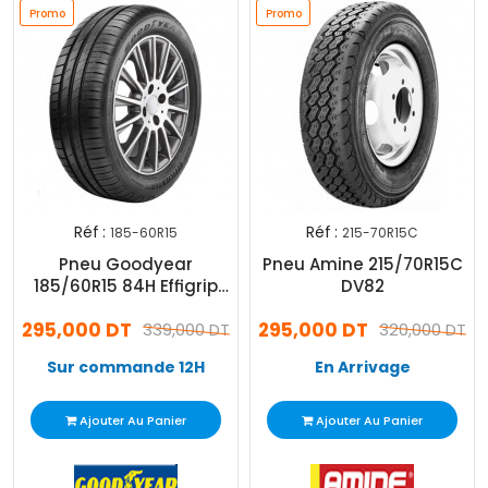
Promo
Promo
Réf :
Réf :
185-60R15
215-70R15C
Pneu Goodyear
Pneu Amine 215/70R15C
185/60R15 84H Effigrip
DV82
Perf
295,000 DT
295,000 DT
339,000 DT
320,000 DT
Sur commande 12H
En Arrivage
Ajouter Au Panier
Ajouter Au Panier