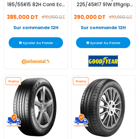
185/55R15 82H Conti Eco
225/45R17 91W Effigrip
Contact 5
Perf
385,000 DT
390,000 DT
410,000 DT
410,000 DT
Sur commande 12H
Sur commande 12H
Ajouter Au Panier
Ajouter Au Panier
Promo
Promo