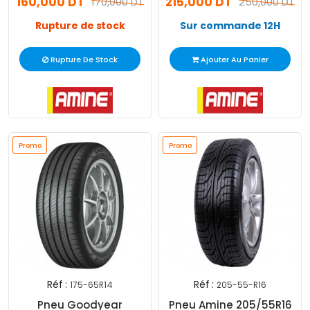
160,000 DT
215,000 DT
170,000 DT
250,000 DT
Rupture de stock
Sur commande 12H
Rupture De Stock
Ajouter Au Panier
Promo
Promo
Réf :
Réf :
175-65R14
205-55-R16
Pneu Goodyear
Pneu Amine 205/55R16