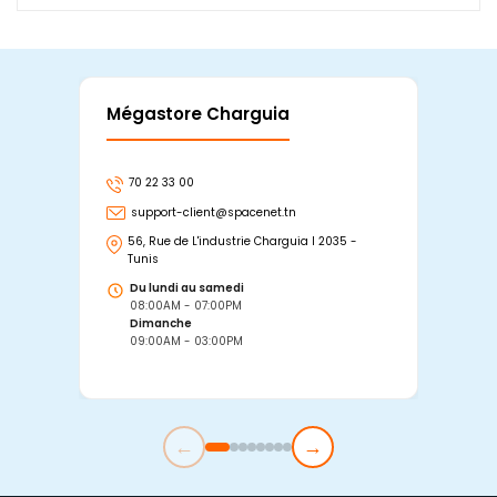
Mégastore Charguia
Mag
70 22 33 00
7
support-client@spacenet.tn
s
56, Rue de L'industrie Charguia I 2035 -
25
Tunis
Tu
Du lundi au samedi
D
08:00AM - 07:00PM
0
Dimanche
D
09:00AM - 03:00PM
0
←
→