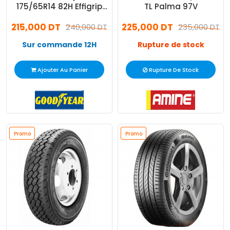
175/65R14 82H Effigrip
TL Palma 97V
Perf XL
215,000 DT
225,000 DT
240,000 DT
235,000 DT
Sur commande 12H
Rupture de stock
Ajouter Au Panier
Rupture De Stock
Promo
Promo