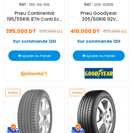
Réf :
Réf :
195-55-R16
205-60R16
Pneu Continental
Pneu Goodyear
195/55R16 87H Conti Eco
205/60R16 92V
Contact 6
Efficientgrip
395,000 DT
410,000 DT
460,000 DT
465,000 DT
Sur commande 12H
Sur commande 12H
Ajouter Au Panier
Ajouter Au Panier
Promo
Promo