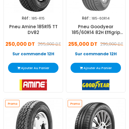
Réf :
Réf :
185-R15
185-60R14
Pneu Amine 185R15 TT
Pneu Goodyear
DV82
185/60R14 82H Effigrip
Perf
250,000 DT
255,000 DT
265,000 DT
296,000 DT
Sur commande 12H
Sur commande 12H
Ajouter Au Panier
Ajouter Au Panier
Promo
Promo