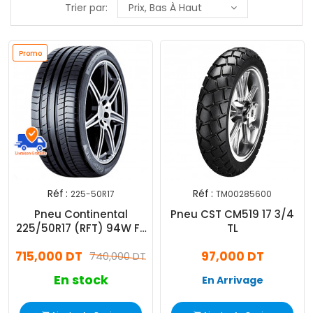
Trier par:
Prix, Bas À Haut
Promo
Réf :
Réf :
225-50R17
TM00285600
Pneu Continental
Pneu CST CM519 17 3/4
225/50R17 (RFT) 94W FR
TL
CSC5 Conti Sport
715,000 DT
97,000 DT
Contact 5
740,000 DT
En stock
En Arrivage