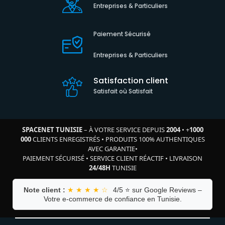
Entreprises & Particuliers
Paiement Sécurisé
Entreprises & Particuliers
Satisfaction client
Satisfait où Satisfait
SPACENET TUNISIE
– À VOTRE SERVICE DEPUIS
2004
•
+
1000
000
CLIENTS ENREGISTRÉS
•
PRODUITS 100% AUTHENTIQUES
AVEC GARANTIE
•
PAIEMENT SÉCURISÉ
•
SERVICE CLIENT RÉACTIF
•
LIVRAISON
24/48H
TUNISIE
Note client :
★ ★ ★ ★ ☆
4/5 ⭐ sur Google Reviews –
Votre e-commerce de confiance en Tunisie.