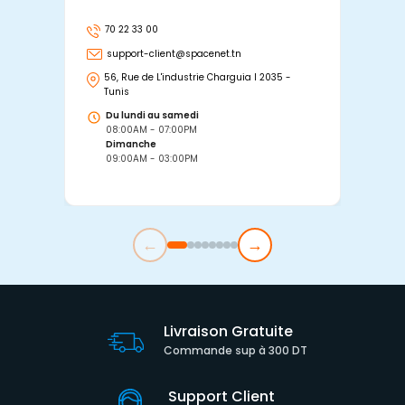
70 22 33 00
7
support-client@spacenet.tn
s
56, Rue de L'industrie Charguia I 2035 -
25
Tunis
Tu
Du lundi au samedi
D
08:00AM - 07:00PM
0
Dimanche
D
09:00AM - 03:00PM
0
←
→
Livraison Gratuite
Commande sup à 300 DT
Support Client