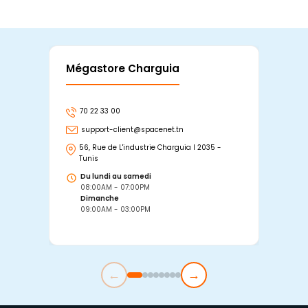
Mégastore Charguia
Mag
70 22 33 00
7
support-client@spacenet.tn
s
56, Rue de L'industrie Charguia I 2035 -
25
Tunis
Tu
Du lundi au samedi
D
08:00AM - 07:00PM
0
Dimanche
D
09:00AM - 03:00PM
0
←
→