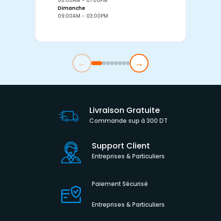
08:00AM - 07:00PM
0
Dimanche
D
09:00AM - 03:00PM
0
←
→
Livraison Gratuite
Commande sup à 300 DT
Support Client
Entreprises & Particuliers
Paiement Sécurisé
Entreprises & Particuliers