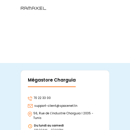
Mégastore Charguia
Mag
70 22 33 00
7
support-client@spacenet.tn
s
56, Rue de L'industrie Charguia I 2035 -
25
Tunis
Tu
Du lundi au samedi
D