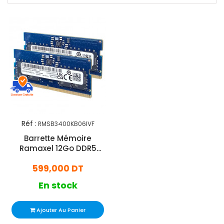
Réf :
RMSB3400KB06IVF
Barrette Mémoire
Ramaxel 12Go DDR5
4800MHz SO-DIMM
599,000 DT
En stock
Ajouter Au Panier