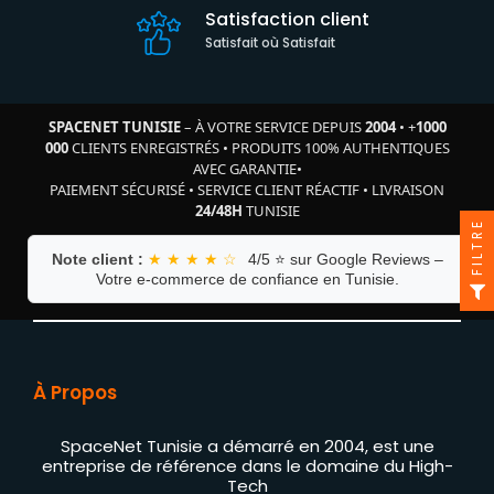
Satisfaction client
Satisfait où Satisfait
SPACENET TUNISIE
– À VOTRE SERVICE DEPUIS
2004
•
+
1000
000
CLIENTS ENREGISTRÉS
•
PRODUITS 100% AUTHENTIQUES
AVEC GARANTIE
•
PAIEMENT SÉCURISÉ
•
SERVICE CLIENT RÉACTIF
•
LIVRAISON
24/48H
TUNISIE
FILTRE
Note client :
★ ★ ★ ★ ☆
4/5 ⭐ sur Google Reviews –
Votre e-commerce de confiance en Tunisie.
À Propos
SpaceNet Tunisie a démarré en 2004, est une
entreprise de référence dans le domaine du High-
Tech