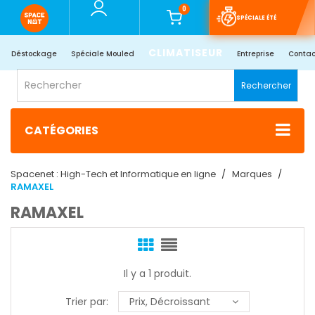
0
SPÉCIALE ÉTÉ
CLIMATISEUR
Déstockage
Spéciale Mouled
Entreprise
Contac
Rechercher
CATÉGORIES
Spacenet : High-Tech et Informatique en ligne
Marques
RAMAXEL
RAMAXEL
Il y a 1 produit.
Trier par:
Prix, Décroissant