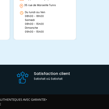
35 rue de Marseille Tunis
Avenue Abou 
Hammamet, 
Du lundi au Ven
Du lundi au 
08h00 - 18h00
08h00 - 19h0
Samedi
Dimanche
08h00 - 15h00
09h00 - 15h0
Dimanche
09h00 - 15h00
Satisfaction client
Satisfait où Satisfait
AUTHENTIQUES AVEC GARANTIE
•
E