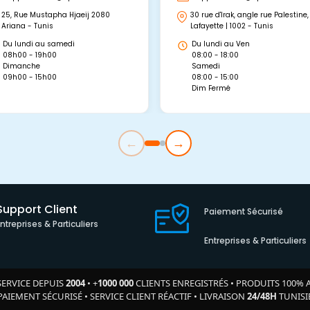
25, Rue Mustapha Hjaeij 2080
30 rue d'Irak, angle rue Palestine,
Ariana - Tunis
Lafayette | 1002 - Tunis
Du lundi au samedi
Du lundi au Ven
08h00 - 19h00
08:00 - 18:00
Dimanche
Samedi
09h00 - 15h00
08:00 - 15:00
Dim Fermé
←
→
Support Client
Paiement Sécurisé
Entreprises & Particuliers
Entreprises & Particuliers
SERVICE DEPUIS
2004
•
+
1000 000
CLIENTS ENREGISTRÉS
•
PRODUITS 100% 
PAIEMENT SÉCURISÉ
•
SERVICE CLIENT RÉACTIF
•
LIVRAISON
24/48H
TUNISI