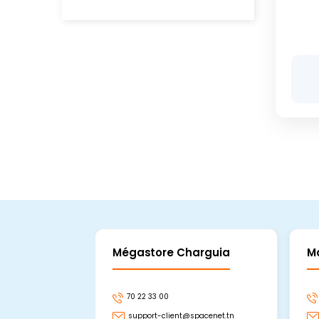
Mégastore Charguia
M
70 22 33 00
support-client@spacenet.tn