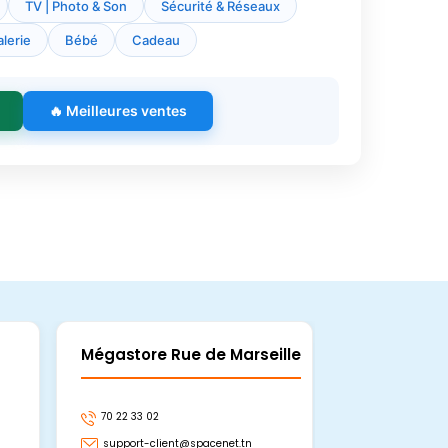
TV | Photo & Son
Sécurité & Réseaux
lerie
Bébé
Cadeau
🔥 Meilleures ventes
Mégastore Rue de Marseille
Mégastore
70 22 33 02
70 22 33 06
support-client@spacenet.tn
support-clie