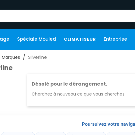
kage
Spéciale Mouled
Entreprise
CLIMATISEUR
Silverline
Marques
rline
Désolé pour le dérangement.
Cherchez à nouveau ce que vous cherchez
Poursuivez votre naviga