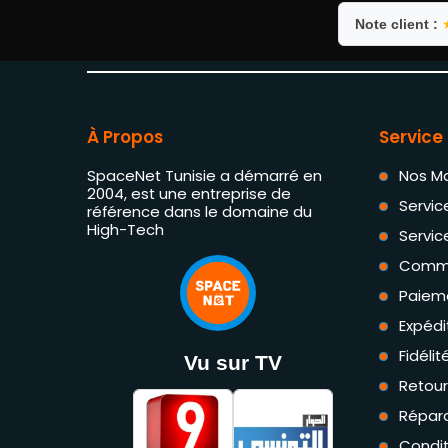
Note client :
À Propos
Service 
SpaceNet Tunisie a démarré en
Nos M
2004, est une entreprise de
Servic
référence dans le domaine du
High-Tech
Servic
Comm
Paiem
Expédi
Fidéli
Vu sur TV
Retou
Répara
Condit