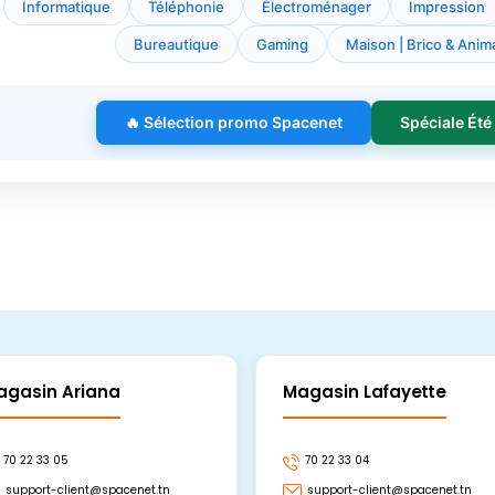
Informatique
Téléphonie
Électroménager
Impression
Bureautique
Gaming
Maison | Brico & Anima
🔥 Sélection promo Spacenet
Spéciale Été
agasin Ariana
Magasin Lafayette
70 22 33 05
70 22 33 04
support-client@spacenet.tn
support-client@spacenet.tn