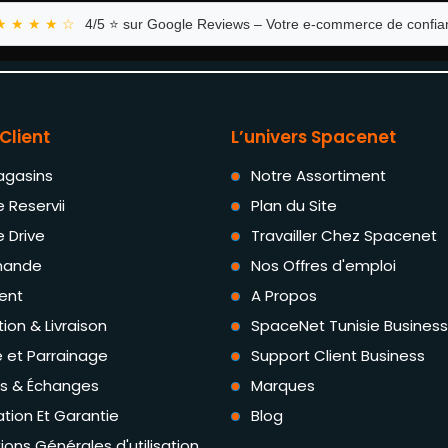
★ ★ ★ ★ ☆
4/5 ⭐ sur Google Reviews – Votre e-commerce de confian
Client
L’univers Spacenet
agasins
Notre Assortiment
e Reservii
Plan du Site
e Drive
Travailler Chez Spacenet
ande
Nos Offres d'emploi
ent
A Propos
tion & Livraison
SpaceNet Tunisie Business
té et Parrainage
Support Client Business
rs & Échanges
Marques
tion Et Garantie
Blog
ions Générales d'utilisation