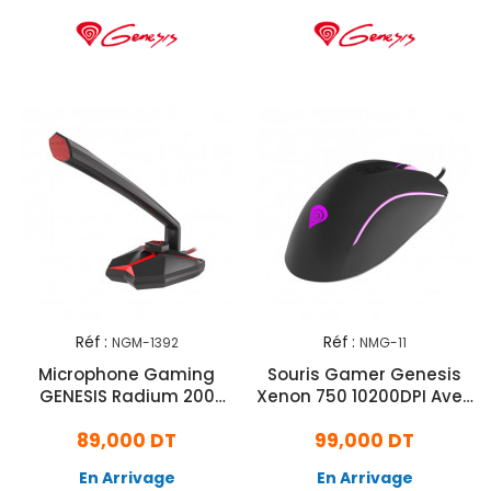
Réf :
Réf :
NGM-1392
NMG-11
Microphone Gaming
Souris Gamer Genesis
GENESIS Radium 200
Xenon 750 10200DPI Avec
(NGM-1392)
Logiciel RGB - Noir
89,000 DT
99,000 DT
En Arrivage
En Arrivage