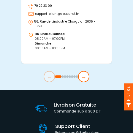
70 22 33 00
7
support-client@spacenet.tn
s
56, Rue de L'industrie Charguia I 2035 -
25
Tunis
Tu
Du lundi au samedi
D
08:00AM - 07:00PM
0
Dimanche
D
09:00AM - 03:00PM
0
←
→
FILTRE
Livraison Gratuite
Commande sup à 300 DT
Support Client
Entreprises & Particuliers