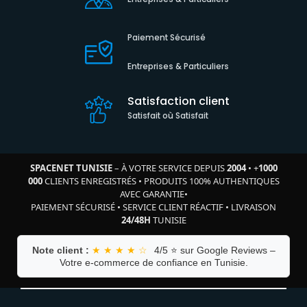
Paiement Sécurisé
Entreprises & Particuliers
Satisfaction client
Satisfait où Satisfait
SPACENET TUNISIE
– À VOTRE SERVICE DEPUIS
2004
•
+
1000
000
CLIENTS ENREGISTRÉS
•
PRODUITS 100% AUTHENTIQUES
AVEC GARANTIE
•
PAIEMENT SÉCURISÉ
•
SERVICE CLIENT RÉACTIF
•
LIVRAISON
24/48H
TUNISIE
Note client :
★ ★ ★ ★ ☆
4/5 ⭐ sur Google Reviews –
Votre e-commerce de confiance en Tunisie.