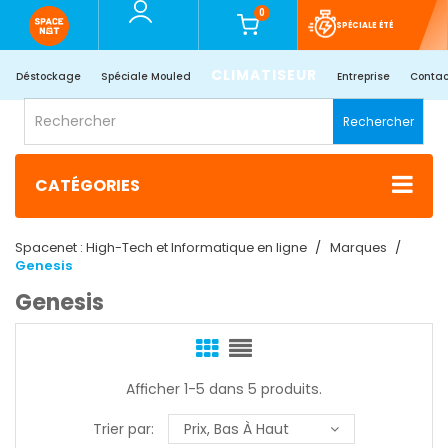
0
SPÉCIALE ÉTÉ
CLIMATISEUR
Déstockage
Spéciale Mouled
Entreprise
Contac
Rechercher
CATÉGORIES
Spacenet : High-Tech et Informatique en ligne
Marques
Genesis
Genesis
Afficher 1-5 dans 5 produits.
Trier par:
Prix, Bas À Haut