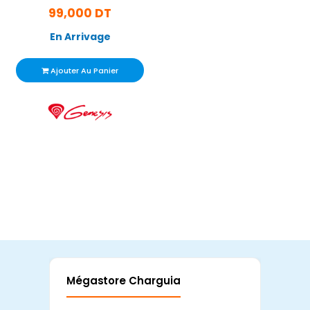
99,000 DT
En Arrivage
Ajouter Au Panier
Mégastore Charguia
Mag