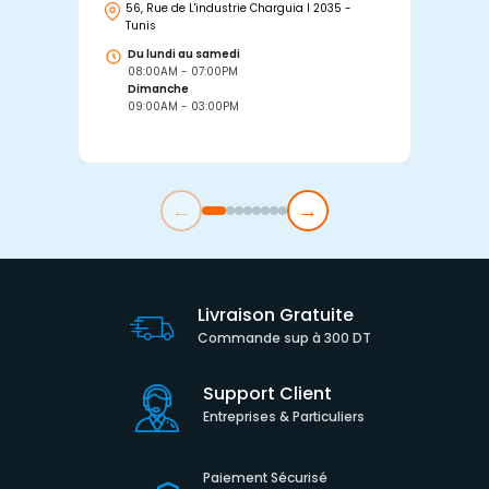
56, Rue de L'industrie Charguia I 2035 -
25
Tunis
Tu
Du lundi au samedi
D
08:00AM - 07:00PM
0
Dimanche
D
09:00AM - 03:00PM
0
←
→
Livraison Gratuite
Commande sup à 300 DT
Support Client
Entreprises & Particuliers
Paiement Sécurisé