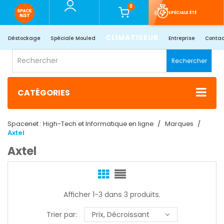
0
SPÉCIALE ÉTÉ
CLIMATISEUR
Déstockage
Spéciale Mouled
Entreprise
Contac
Rechercher
CATÉGORIES
Spacenet : High-Tech et Informatique en ligne
Marques
Axtel
Axtel
Afficher 1-3 dans 3 produits.
Trier par:
Prix, Décroissant