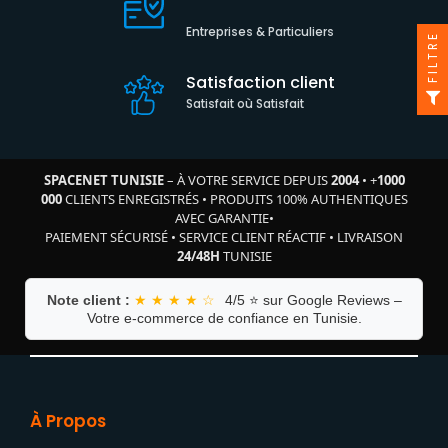
Entreprises & Particuliers
FILTRE
Satisfaction client
Satisfait où Satisfait
SPACENET TUNISIE
– À VOTRE SERVICE DEPUIS
2004
•
+
1000
000
CLIENTS ENREGISTRÉS
•
PRODUITS 100% AUTHENTIQUES
AVEC GARANTIE
•
PAIEMENT SÉCURISÉ
•
SERVICE CLIENT RÉACTIF
•
LIVRAISON
24/48H
TUNISIE
Note client :
★ ★ ★ ★ ☆
4/5 ⭐ sur Google Reviews –
Votre e-commerce de confiance en Tunisie.
À Propos