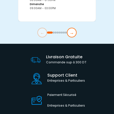
08:00AM - 07:00PM
0
Dimanche
D
09:00AM - 03:00PM
0
←
→
Livraison Gratuite
Commande sup à 300 DT
Support Client
Entreprises & Particuliers
Paiement Sécurisé
Entreprises & Particuliers