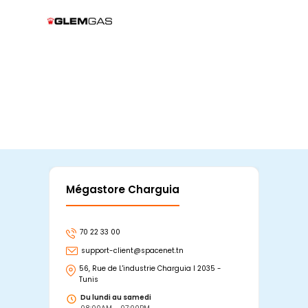
Mégastore Charguia
Mag
70 22 33 00
7
support-client@spacenet.tn
s
56, Rue de L'industrie Charguia I 2035 -
25
Tunis
Tu
Du lundi au samedi
D