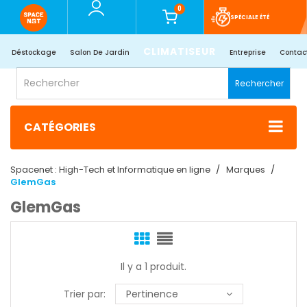
0
SPÉCIALE ÉTÉ
CLIMATISEUR
Déstockage
Salon De Jardin
Entreprise
Contac
Rechercher
CATÉGORIES
Spacenet : High-Tech et Informatique en ligne
Marques
GlemGas
GlemGas
Il y a 1 produit.
Trier par:
Pertinence