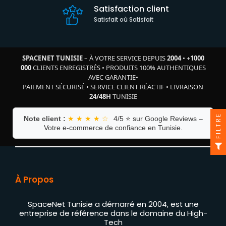
Satisfaction client
Satisfait où Satisfait
SPACENET TUNISIE
– À VOTRE SERVICE DEPUIS
2004
•
+
1000
000
CLIENTS ENREGISTRÉS
•
PRODUITS 100% AUTHENTIQUES
AVEC GARANTIE
•
PAIEMENT SÉCURISÉ
•
SERVICE CLIENT RÉACTIF
•
LIVRAISON
24/48H
TUNISIE
FILTRE
Note client :
★ ★ ★ ★ ☆
4/5 ⭐ sur Google Reviews –
Votre e-commerce de confiance en Tunisie.
À Propos
SpaceNet Tunisie a démarré en 2004, est une
entreprise de référence dans le domaine du High-
Tech