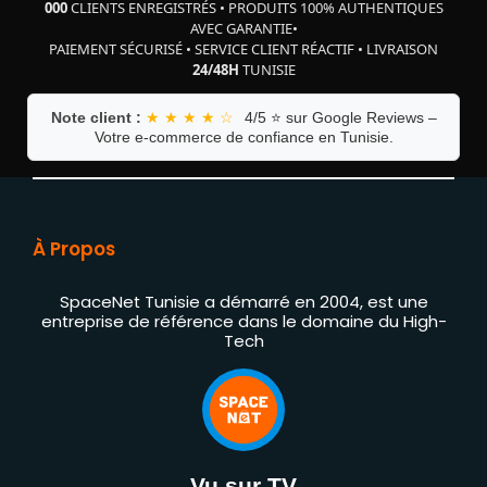
000
CLIENTS ENREGISTRÉS
•
PRODUITS 100% AUTHENTIQUES
AVEC GARANTIE
•
PAIEMENT SÉCURISÉ
•
SERVICE CLIENT RÉACTIF
•
LIVRAISON
24/48H
TUNISIE
Note client :
★ ★ ★ ★ ☆
4/5 ⭐ sur Google Reviews –
Votre e-commerce de confiance en Tunisie.
À Propos
SpaceNet Tunisie a démarré en 2004, est une
entreprise de référence dans le domaine du High-
Tech
Vu sur TV