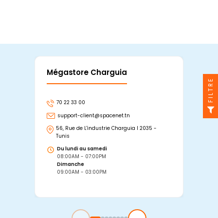
Mégastore Charguia
Mag
FILTRE
70 22 33 00
7
support-client@spacenet.tn
s
56, Rue de L'industrie Charguia I 2035 -
25
Tunis
Tu
Du lundi au samedi
D
08:00AM - 07:00PM
0
Dimanche
D
09:00AM - 03:00PM
0