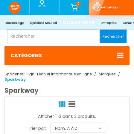
0
SPÉCIALE ÉTÉ
CLIMATISEUR
Déstockage
Spéciale Mouled
Entreprise
Contac
Rechercher
CATÉGORIES
Spacenet : High-Tech et Informatique en ligne
Marques
Sparkway
Sparkway
Afficher 1-3 dans 3 produits.
Trier par:
Nom, A À Z