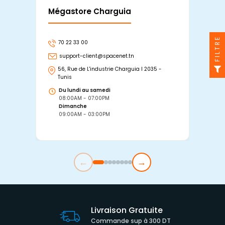
Mégastore Charguia
Mag
FILTRE
70 22 33 00
7
support-client@spacenet.tn
s
56, Rue de L'industrie Charguia I 2035 -
25
Tunis
Tu
Du lundi au samedi
D
08:00AM - 07:00PM
0
Dimanche
D
09:00AM - 03:00PM
0
←
→
Livraison Gratuite
Commande sup à 300 DT