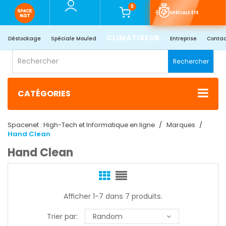
0
SPÉCIALE ÉTÉ
CLIMATISEUR
Déstockage
Spéciale Mouled
Entreprise
Contac
Rechercher
CATÉGORIES
Spacenet : High-Tech et Informatique en ligne
Marques
Hand Clean
Hand Clean
Afficher 1-7 dans 7 produits.
Trier par:
Random