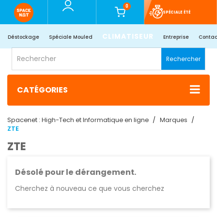
0
SPÉCIALE ÉTÉ
CLIMATISEUR
Déstockage
Spéciale Mouled
Entreprise
Contac
Rechercher
CATÉGORIES
Spacenet : High-Tech et Informatique en ligne
Marques
ZTE
ZTE
Désolé pour le dérangement.
Cherchez à nouveau ce que vous cherchez