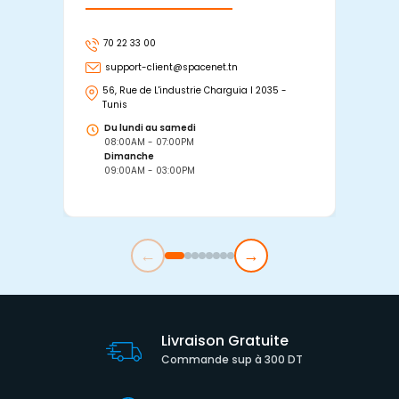
70 22 33 00
7
support-client@spacenet.tn
s
56, Rue de L'industrie Charguia I 2035 -
25
Tunis
Tu
Du lundi au samedi
D
08:00AM - 07:00PM
0
Dimanche
D
09:00AM - 03:00PM
0
←
→
Livraison Gratuite
Commande sup à 300 DT