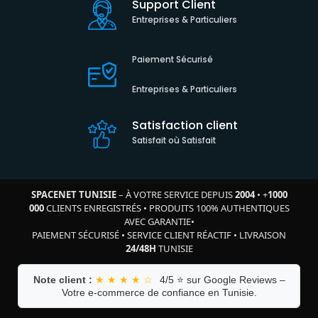
Support Client
Entreprises & Particuliers
Paiement Sécurisé
Entreprises & Particuliers
Satisfaction client
Satisfait où Satisfait
SPACENET TUNISIE
– À VOTRE SERVICE DEPUIS
2004
•
+
1000
000
CLIENTS ENREGISTRÉS
•
PRODUITS 100% AUTHENTIQUES
AVEC GARANTIE
•
PAIEMENT SÉCURISÉ
•
SERVICE CLIENT RÉACTIF
•
LIVRAISON
24/48H
TUNISIE
Note client :
★ ★ ★ ★ ☆
4/5 ⭐ sur Google Reviews –
Votre e-commerce de confiance en Tunisie.