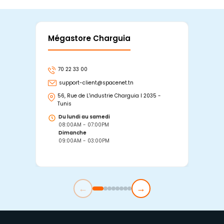
Mégastore Charguia
Mag
70 22 33 00
7
support-client@spacenet.tn
s
56, Rue de L'industrie Charguia I 2035 -
25
Tunis
Tu
Du lundi au samedi
D
08:00AM - 07:00PM
0
Dimanche
D
09:00AM - 03:00PM
0
←
→