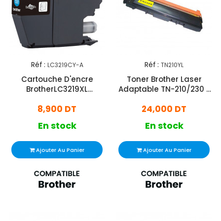
Réf :
Réf :
LC3219CY-A
TN210YL
Cartouche D'encre
Toner Brother Laser
BrotherLC3219XL
Adaptable TN-210/230 -
Adaptable Cyan
Jaune
8,900 DT
24,000 DT
En stock
En stock
Ajouter Au Panier
Ajouter Au Panier