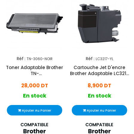
Réf :
Réf :
TN-3060-NOIR
LC3217-YL
Toner Adaptable Brother
Cartouche Jet D'encre
TN-
Brother Adaptable LC3217
3060/TN460/TN560/TN570
- Jaune
28,000 DT
8,900 DT
Noir
En stock
En stock
Ajouter Au Panier
Ajouter Au Panier