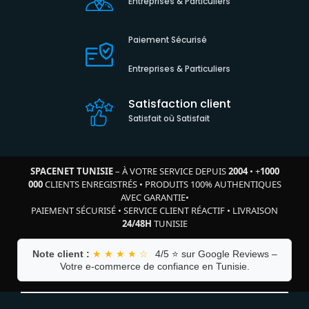
Entreprises & Particuliers
Paiement Sécurisé
Entreprises & Particuliers
Satisfaction client
Satisfait où Satisfait
SPACENET TUNISIE
– À VOTRE SERVICE DEPUIS
2004
•
+
1000
000
CLIENTS ENREGISTRÉS
•
PRODUITS 100% AUTHENTIQUES
AVEC GARANTIE
•
PAIEMENT SÉCURISÉ
•
SERVICE CLIENT RÉACTIF
•
LIVRAISON
24/48H
TUNISIE
Note client :
★ ★ ★ ★ ☆
4/5 ⭐ sur Google Reviews –
Votre e-commerce de confiance en Tunisie.