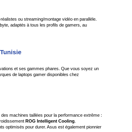
réalistes ou streaming/montage vidéo en parallèle. 
yte, adaptés à tous les profils de gamers, au 
Tunisie
ovations et ses gammes phares. Que vous soyez un 
joueur compétitif d’eSport, un passionné de mondes ouverts ou un créateur de contenu, voici un aperçu des meilleures marques de laptops gamer disponibles chez 
 des machines taillées pour la performance extrême : 
roidissement 
ROG Intelligent Cooling
.
nts optimisés pour durer. Asus est également pionnier 