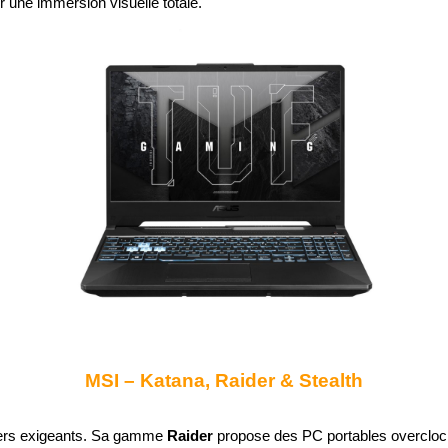
ur une immersion visuelle totale.
MSI – Katana, Raider & Stealth
ers exigeants. Sa gamme 
Raider
 propose des PC portables overclock