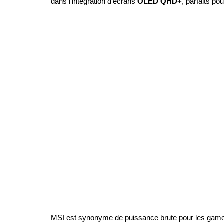
dans l’intégration d’écrans 
OLED QHD+
, parfaits po
MSI est synonyme de puissance brute pour les gam