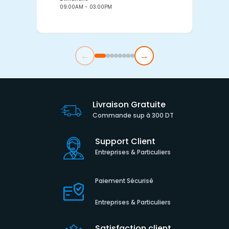
09:00AM - 03:00PM
0
←
→
Livraison Gratuite
Commande sup à 300 DT
Support Client
Entreprises & Particuliers
Paiement Sécurisé
Entreprises & Particuliers
Satisfaction client