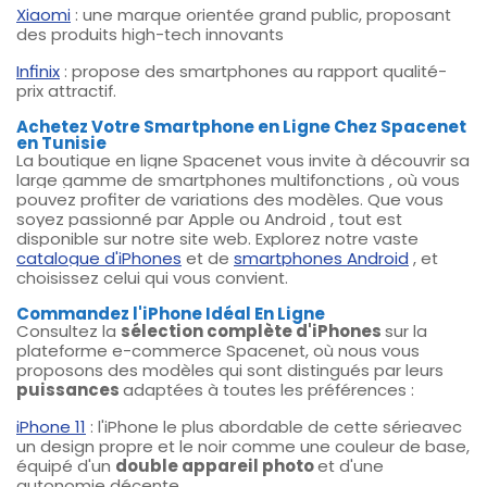
Xiaomi
: une marque orientée grand public, proposant
des
produits high-tech
innovants
Infinix
: propose des
smartphones
au rapport qualité-
prix attractif.
Achetez Votre Smartphone en Ligne Chez Spacenet
en Tunisie
La boutique en ligne Spacenet vous invite à découvrir sa
large gamme de smartphones multifonctions
, où vous
pouvez profiter de
variations
des modèles. Que vous
soyez passionné par
Apple ou Android
, tout est
disponible sur notre site web. Explorez notre vaste
catalogue d'iPhones
et de
smartphones Android
, et
choisissez celui qui vous convient.
Commandez l'iPhone Idéal En Ligne
Consultez la
sélection complète d'iPhones
sur la
plateforme e-commerce Spacenet, où nous vous
proposons des modèles qui sont distingués par leurs
puissances
adaptées à toutes les préférences :
iPhone 11
: l'iPhone le plus abordable de cette sérieavec
un design propre et le noir comme une couleur de base,
équipé d'un
double appareil photo
et d'une
autonomie décente.