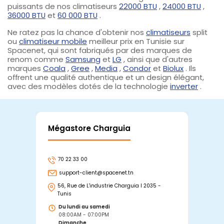
puissants de nos climatiseurs
22000 BTU
,
24000 BTU
,
36000 BTU
et
60 000 BTU
.
Ne ratez pas la chance d'obtenir nos
climatiseurs
split
ou
climatiseur mobile
meilleur prix en Tunisie sur
Spacenet, qui sont fabriqués par des marques de
renom comme
Samsung
et
LG
, ainsi que d'autres
marques
Coala
,
Gree
,
Media
,
Condor
et
Biolux
. Ils
offrent une qualité authentique et un design élégant,
avec des modèles dotés de la technologie
inverter
.
Mégastore Charguia
Mag
70 22 33 00
7
support-client@spacenet.tn
s
56, Rue de L'industrie Charguia I 2035 -
25
Tunis
Tu
Du lundi au samedi
D
08:00AM - 07:00PM
0
Dimanche
D