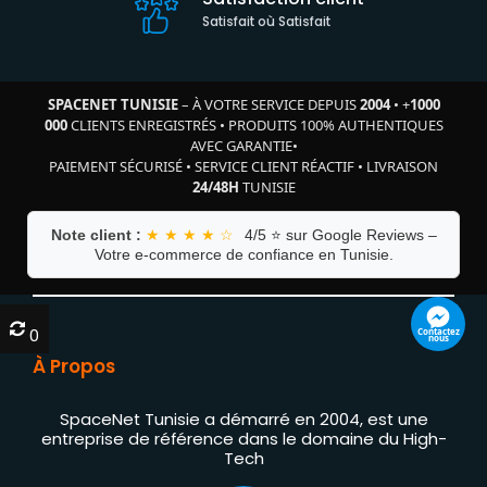
Satisfait où Satisfait
SPACENET TUNISIE
– À VOTRE SERVICE DEPUIS
2004
•
+
1000
000
CLIENTS ENREGISTRÉS
•
PRODUITS 100% AUTHENTIQUES
AVEC GARANTIE
•
PAIEMENT SÉCURISÉ
•
SERVICE CLIENT RÉACTIF
•
LIVRAISON
24/48H
TUNISIE
Note client :
★ ★ ★ ★ ☆
4/5 ⭐ sur Google Reviews –
Votre e-commerce de confiance en Tunisie.
0
0
À Propos
SpaceNet Tunisie a démarré en 2004, est une
entreprise de référence dans le domaine du High-
Tech