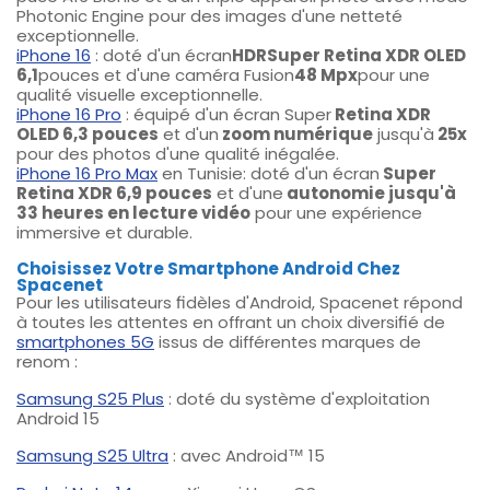
Photonic Engine pour des images d'une netteté
exceptionnelle.
iPhone 16
: doté d'un écran
HDR
Super Retina XDR OLED
6,1
pouces et d'une caméra Fusion
48 Mpx
pour une
qualité visuelle exceptionnelle.
iPhone 16 Pro
: équipé d'un écran Super
Retina XDR
OLED 6,3 pouces
et d'un
zoom
numérique
jusqu'à
25x
pour des photos d'une qualité inégalée.
iPhone 16 Pro Max
en Tunisie: doté d'un écran
Super
Retina XDR 6,9 pouces
et d'une
autonomie jusqu'à
33 heures
en lecture vidéo
pour une expérience
immersive et durable.
Choisissez Votre Smartphone Android Chez
Spacenet
Pour les utilisateurs fidèles d'Android, Spacenet répond
à toutes les attentes en offrant un
choix diversifié de
smartphones 5G
issus de différentes marques de
renom :
Samsung S25 Plus
: doté du système d'exploitation
Android 15
Samsung S25 Ultra
: avec Android™ 15