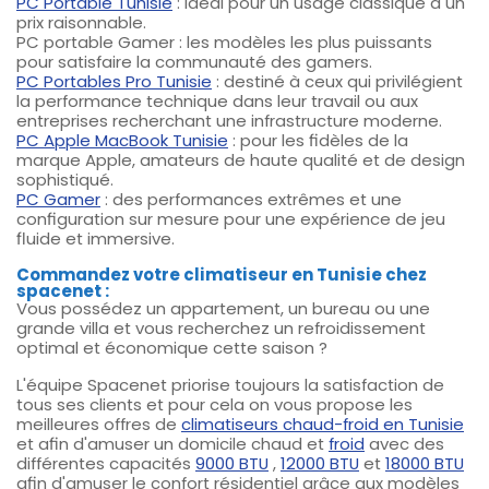
PC Portable Tunisie
: idéal pour un usage classique à un
prix raisonnable.
PC portable Gamer : les modèles les plus puissants
pour satisfaire la communauté des gamers.
PC Portables Pro Tunisie
: destiné à ceux qui privilégient
la performance technique dans leur travail ou aux
entreprises recherchant une infrastructure moderne.
PC Apple MacBook Tunisie
: pour les fidèles de la
marque Apple, amateurs de haute qualité et de design
sophistiqué.
PC Gamer
: des performances extrêmes et une
configuration sur mesure pour une expérience de jeu
fluide et immersive.
Commandez votre climatiseur en Tunisie chez
spacenet :
Vous possédez un appartement, un bureau ou une
grande villa et vous recherchez un refroidissement
optimal et économique cette saison ?
L'équipe Spacenet priorise toujours la satisfaction de
tous ses clients et pour cela on vous propose les
meilleures offres de
climatiseurs chaud-froid en Tunisie
et afin d'amuser un domicile chaud et
froid
avec des
différentes capacités
9000 BTU
,
12000 BTU
et
18000 BTU
afin d'amuser le confort résidentiel grâce aux modèles