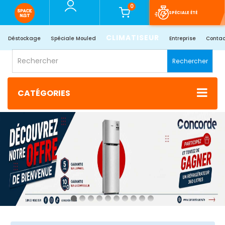
0
SPÉCIALE ÉTÉ
CLIMATISEUR
Déstockage
Spéciale Mouled
Entreprise
Contac
Rechercher
CATÉGORIES