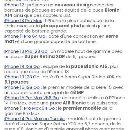
iPhone 12
: présente un
nouveau design
avec des
bordures de plaques et est équipé de la puce
Bionic
A14
ainsi que des capteurs LED.
iPhone 13 Pro Max
: l'iPhone le plus sophistiqué de la
série, avec un
triple appareil photo
ainsi qu'une
capacité de batterie grande.
iPhone 11 Pro 64 Go
: doté d'une conception en
verre
mat
et d'une grande capacité de batterie.
iPhone 13 Pro 128 Go
: un modèle haut de gamme avec
un écran
Super Retina XDR
de 6,1 pouces.
iPhone 14 128 Go
: équipé de la
puce Bionic A15
, plus
rapide que celle de l'iPhone 13.
iPhone 13 128 Go
: doté d'un écran Super Retina XDR de
6,1 pouces
.
iPhone 15 128 Go
: le premier modèle de la série 15 avec
un appareil photo principal de
48 MP
.
iPhone 15 Pro Max 256 Go
: un modèle similaire à l'iPhone
14 Pro Max, avec une
puce A16 Bionic
plus puissante.
iPhone 11 Pro Max 64 Go
: le
premier modèle
de la
gamme Pro Max.
iPhone 14 Pro Max en Tunisie
: modèle haut de gamme
doté d'un écran Super Retina XDR de 6,7 pouces, de la
puce A16 Bionic et d'un triple appareil photo avec mode