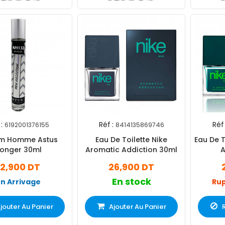
:
Réf :
Réf 
6192001376155
8414135869746
um Homme Astus
Eau De Toilette Nike
Eau De T
onger 30ml
Aromatic Addiction 30ml
A
12,900 DT
26,900 DT
En stock
En Arrivage
Rup
jouter Au Panier
Ajouter Au Panier