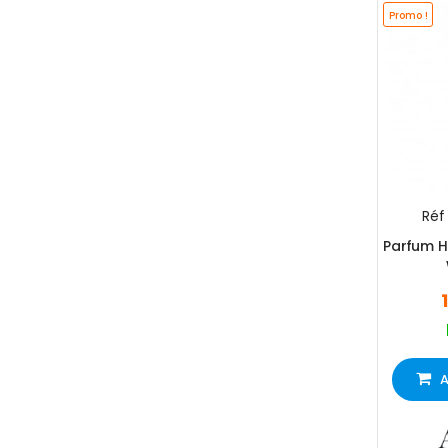
Promo !
Réf 
Parfum 
A