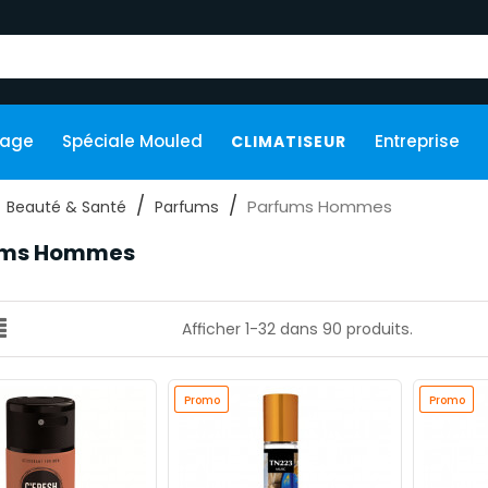
kage
Spéciale Mouled
Entreprise
CLIMATISEUR
Parfums Hommes
Beauté & Santé
Parfums
ums Hommes
Afficher 1-32 dans 90 produits.
Promo
Promo
Promo
Promo