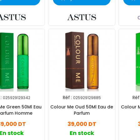
:
Réf :
Réf 
025929129342
025929129885
Me Green 50Ml Eau
Colour Me Oud 50Ml Eau de
Colour 
Parfum Homme
Parfum
39,000 DT
39,000 DT
En stock
En stock