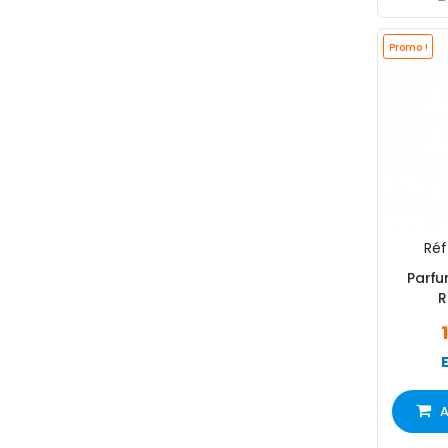
Promo !
Réf 
Parf
R
A