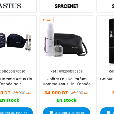
Promo
Promo
:
Réf :
Réf
6192001376520
6192001375868
t Homme Astus Fin
Coffret Eau De Parfum
Colour 
'année Noir
Homme Astus Fin D'année
00 DT
34,000 DT
39,000 DT
49,000 DT
En stock
En stock
jouter Au Panier
Ajouter Au Panier