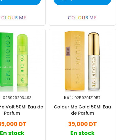
:
Réf :
025929203493
025929121957
Me Volt 50Ml Eau de
Colour Me Gold 50Ml Eau
Parfum
de Parfum
39,000 DT
39,000 DT
En stock
En stock