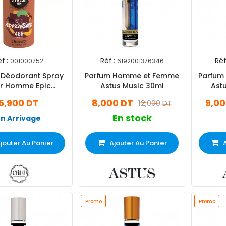
f :
Réf :
Réf
001000752
6192001376346
h Déodorant Spray
Parfum Homme et Femme
Parfum
r Homme Epic
Astus Music 30ml
Ast
venture 150Ml
5,900 DT
8,000 DT
9,00
12,000 DT
En stock
En Arrivage
jouter Au Panier
Ajouter Au Panier
Promo
Promo
Promo
Promo