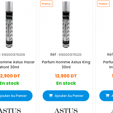
Promo !
Promo !
:
Réf :
Réf 
6192001376209
6192001376223
Homme Astus Hazar
Parfum Homme Astus King
Parf
Wont 30ml
30ml
In
12,900 DT
12,900 DT
En stock
En stock
jouter Au Panier
Ajouter Au Panier