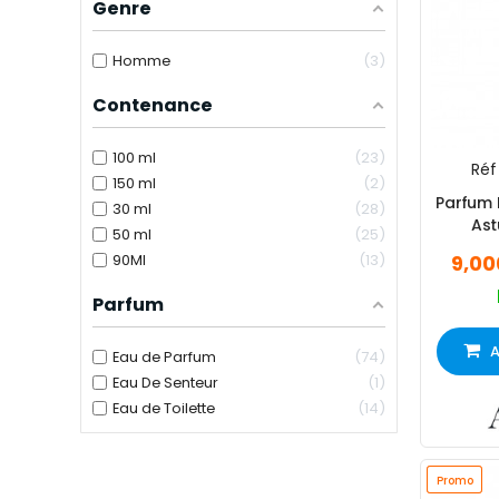
Genre
Homme
3
Contenance
100 ml
23
Réf 
150 ml
2
Parfum
30 ml
28
Ast
50 ml
25
90Ml
13
9,00
Parfum
A
Eau de Parfum
74
Eau De Senteur
1
Eau de Toilette
14
Promo
Promo