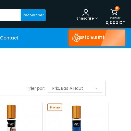
0
Rechercher
Panier
S'inscrire
0,000 DT
Contact
SPÉCIALE ÉTÉ
Trier par:
Prix, Bas À Haut
Promo
Promo