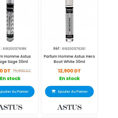
 :
Réf :
6192001376186
6192001376261
um Homme Astus
Parfum Homme Astus Hero
age Sage 30ml
Boot White 30ml
0 DT
12,900 DT
15,000 DT
En stock
En stock
Ajouter Au Panier
Ajouter Au Panier