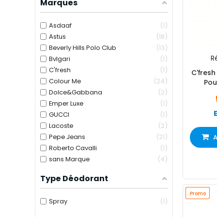
Marques
Asdaaf
1
Astus
18
Beverly Hills Polo Club
13
Ré
Bvlgari
1
C'fresh
1
C'fres
Colour Me
24
Pou
Ad
Dolce&Gabbana
2
Emper Luxe
1
GUCCI
1
Lacoste
2
Pepe Jeans
21
A
Roberto Cavalli
1
sans Marque
4
Type Déodorant
Promo
Promo
Spray
1