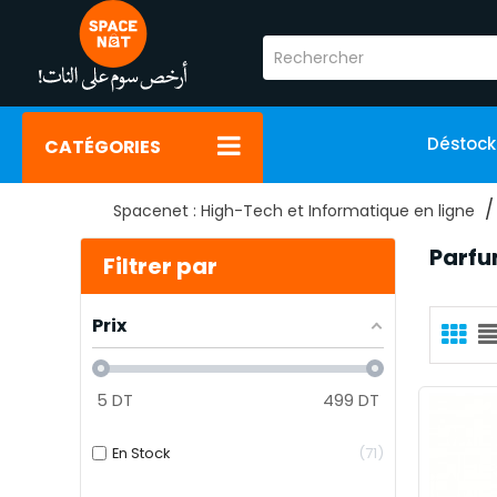
Déstoc
CATÉGORIES
Spacenet : High-Tech et Informatique en ligne
Parf
Filtrer par
Prix
5
DT
499
DT
En Stock
71