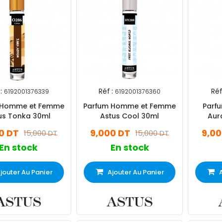
:
Réf :
Réf
6192001376339
6192001376360
 Homme et Femme
Parfum Homme et Femme
Parf
us Tonka 30ml
Astus Cool 30ml
Aur
0 DT
9,000 DT
9,00
15,000 DT
15,000 DT
En stock
En stock
jouter Au Panier
Ajouter Au Panier