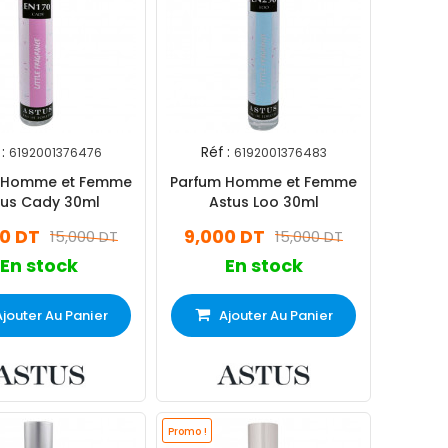
:
Réf :
6192001376476
6192001376483
 Homme et Femme
Parfum Homme et Femme
tus Cady 30ml
Astus Loo 30ml
0 DT
9,000 DT
15,000 DT
15,000 DT
En stock
En stock
Ajouter Au Panier
Ajouter Au Panier
Promo !