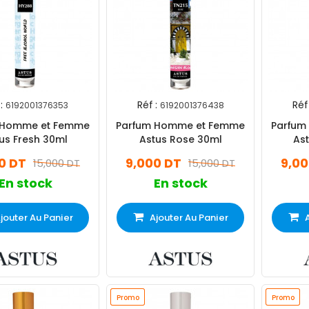
:
Réf :
Réf 
6192001376353
6192001376438
 Homme et Femme
Parfum Homme et Femme
Parfum
us Fresh 30ml
Astus Rose 30ml
As
0 DT
9,000 DT
9,00
15,000 DT
15,000 DT
En stock
En stock
jouter Au Panier
Ajouter Au Panier
Promo
Promo
Promo
Promo