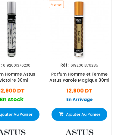
Promo !
:
Réf :
6192001376230
6192001376285
um Homme Astus
Parfum Homme et Femme
victoire 30ml
Astus Parole Magique 30ml
12,900 DT
12,900 DT
En stock
En Arrivage
Ajouter Au Panier
Ajouter Au Panier