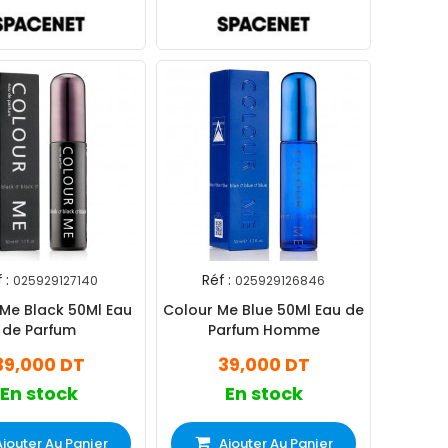
 :
Réf :
025929127140
025929126846
Me Black 50Ml Eau
Colour Me Blue 50Ml Eau de
de Parfum
Parfum Homme
39,000 DT
39,000 DT
En stock
En stock
Ajouter Au Panier
Ajouter Au Panier