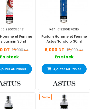
 :
Réf :
6192001376421
6192001376315
 Homme et Femme
Parfum Homme et Femme
us Jasmin 30ml
Astus Sandalo 30ml
0 DT
9,000 DT
15,000 DT
15,000 DT
En stock
En stock
Ajouter Au Panier
Ajouter Au Panier
Promo
Promo