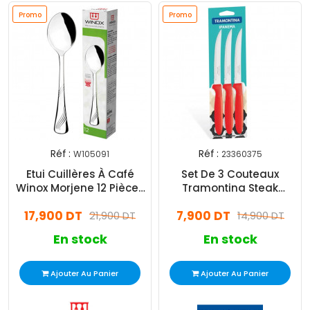
Promo
Promo
Réf :
Réf :
W105091
23360375
Etui Cuillères À Café
Set De 3 Couteaux
Winox Morjene 12 Pièces
Tramontina Steak
Inox
Ipanema - Rouge
17,900 DT
7,900 DT
21,900 DT
14,900 DT
En stock
En stock
Ajouter Au Panier
Ajouter Au Panier