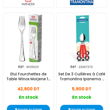
Réf :
Réf :
W105021
23367370
Etui Fourchettes de
Set De 3 Cuillères à Café
Table Winox Morjene 12
Tramontina Ipanema -
Pièces Inox
Rouge
42,900 DT
5,900 DT
En stock
En stock
Ajouter Au Panier
Ajouter Au Panier