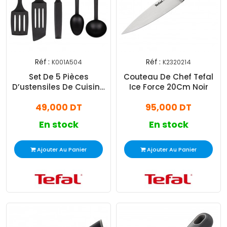
Réf :
Réf :
K001A504
K2320214
Set De 5 Pièces
Couteau De Chef Tefal
D’ustensiles De Cuisine
Ice Force 20Cm Noir
Tefal Bienvenue Noir
49,000 DT
95,000 DT
En stock
En stock
Ajouter Au Panier
Ajouter Au Panier