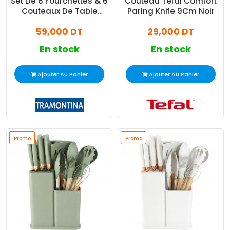
Set De 6 Fourchettes & 6
Couteau Tefal Comfort
Couteaux De Table
Paring Knife 9Cm Noir
Tramontina
59,000 DT
29,000 DT
En stock
En stock
Ajouter Au Panier
Ajouter Au Panier
Promo
Promo