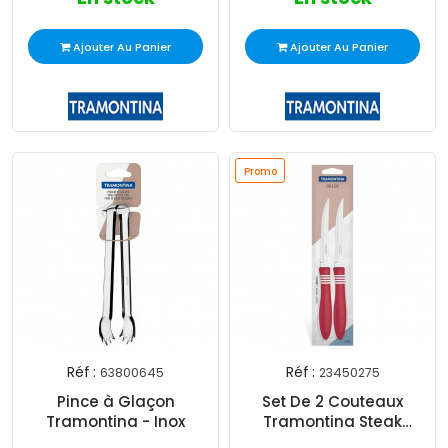
Ajouter Au Panier
Ajouter Au Panier
Promo
Réf :
Réf :
63800645
23450275
Pince à Glaçon
Set De 2 Couteaux
Tramontina - Inox
Tramontina Steak
Cor&Cor Rouge