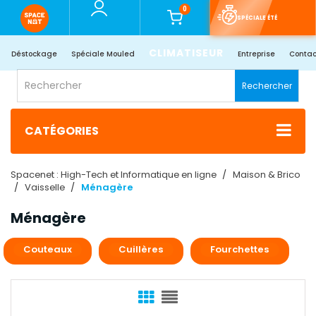
0
SPÉCIALE ÉTÉ
CLIMATISEUR
Déstockage
Spéciale Mouled
Entreprise
Contac
Rechercher
CATÉGORIES
Spacenet : High-Tech et Informatique en ligne
Maison & Brico
Vaisselle
Ménagère
Ménagère
Couteaux
Cuillères
Fourchettes