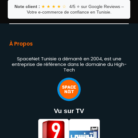
Note client :
★ ★ ★ ★ ☆
4/5 ⭐ sur Google Reviews –
Votre e-commerce de confiance en Tunisie.
À Propos
SpaceNet Tunisie a démarré en 2004, est une
entreprise de référence dans le domaine du High-
Tech
Vu sur TV