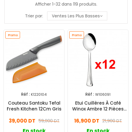
Afficher 1-32 dans 119 produits.
Trier par:
Ventes Les Plus Basses
Promo
Promo
Réf :
Réf :
K1220104
W106091
Couteau Santoku Tefal
Etui Cuillères À Café
Fresh Kitchen 12Cm Gris
Winox Ambre 12 Pièces
Inox
39,000 DT
16,900 DT
59,000 DT
21,900 DT
En stock
En stock