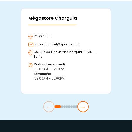
Mégastore Charguia
Mag
70 22 33 00
7
support-client@spacenet.tn
s
56, Rue de L'industrie Charguia I 2035 -
25
Tunis
Tu
Du lundi au samedi
D
08:00AM - 07:00PM
0
Dimanche
D
09:00AM - 03:00PM
0
←
→