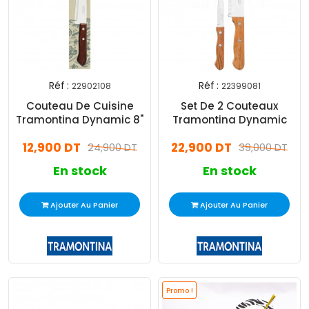
Réf :
Réf :
22902108
22399081
Couteau De Cuisine
Set De 2 Couteaux
Tramontina Dynamic 8"
Tramontina Dynamic
12,900 DT
22,900 DT
24,900 DT
39,000 DT
En stock
En stock
Ajouter Au Panier
Ajouter Au Panier
Promo !