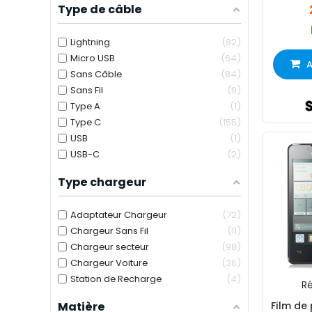
Type de câble
Lightning
82
Micro USB
64
A
Sans Câble
84
Sans Fil
9
Type A
1
Type C
155
USB
1
USB-C
2
Type chargeur
Adaptateur Chargeur
72
Chargeur Sans Fil
11
Chargeur secteur
98
Chargeur Voiture
36
Station de Recharge
4
Ré
Matière
Film de