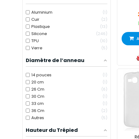
Aluminium
1
Cuir
2
Plastique
13
Silicone
246
A
TPU
10
Verre
5
Diamètre de l’anneau
14 pouces
1
20 cm
1
26 Cm
6
30 Cm
1
33 cm
1
36 Cm
2
Autres
5
Hauteur du Trépied
Ré