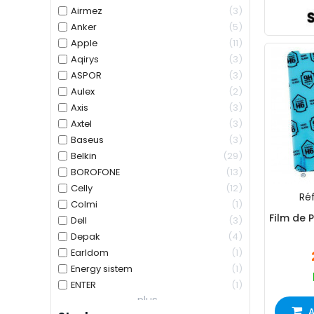
Airmez
3
Anker
5
Apple
11
Aqirys
3
ASPOR
3
Aulex
2
Axis
3
Axtel
3
Baseus
3
Belkin
29
BOROFONE
13
Celly
12
Réf
Colmi
1
Film de 
Dell
3
Depak
4
Earldom
1
Energy sistem
1
ENTER
1
plus...
A