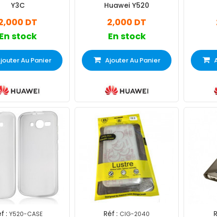
Y3C
Huawei Y520
2,000 DT
2,000 DT
En stock
En stock
jouter Au Panier
Ajouter Au Panier
f :
Réf :
R
Y520-CASE
CIG-2040