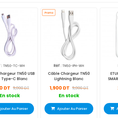
Promo
 :
Réf :
TN50-TC-WH
TN50-IPH-WH
hargeur TN50 USB
Câble Chargeur TN50
ETU
s Type-C Blanc
Lightning Blanc
SMAR
00 DT
1,900 DT
9,000 DT
9,000 DT
En stock
En stock
jouter Au Panier
Ajouter Au Panier