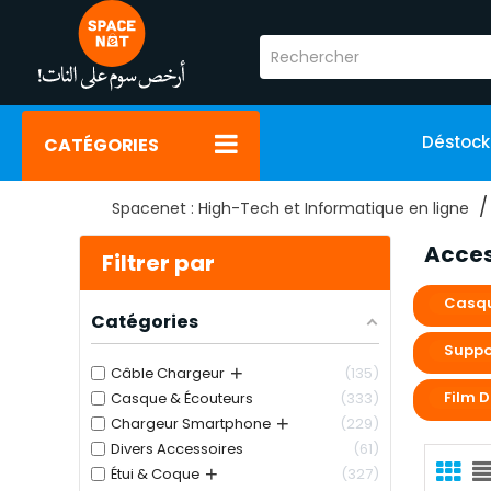
Déstoc
CATÉGORIES
Spacenet : High-Tech et Informatique en ligne
Acces
Filtrer par
Casqu
Catégories
Suppo
+
Câble Chargeur
135
Film D
Casque & Écouteurs
333
+
Chargeur Smartphone
229
Divers Accessoires
61
+
Étui & Coque
327