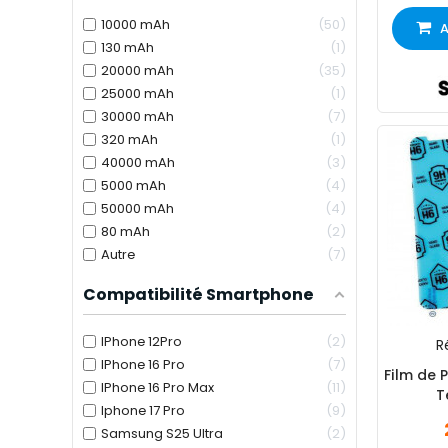
10000 mAh
50
A
130 mAh
1
20000 mAh
35
25000 mAh
1
30000 mAh
7
320 mAh
1
40000 mAh
3
5000 mAh
4
50000 mAh
4
80 mAh
2
Autre
7
Compatibilité Smartphone
IPhone 12Pro
2
Ré
IPhone 16 Pro
7
Film de 
IPhone 16 Pro Max
11
T
Iphone 17 Pro
9
Samsung S25 Ultra
2