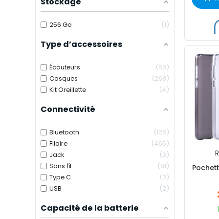
Stockage
256 Go
1
Type d’accessoires
Écouteurs
53
Casques
268
Kit Oreillette
4
Connectivité
Bluetooth
126
Filaire
465
R
Jack
3
Sans fil
81
Pochette S
Type C
3
USB
2
Capacité de la batterie