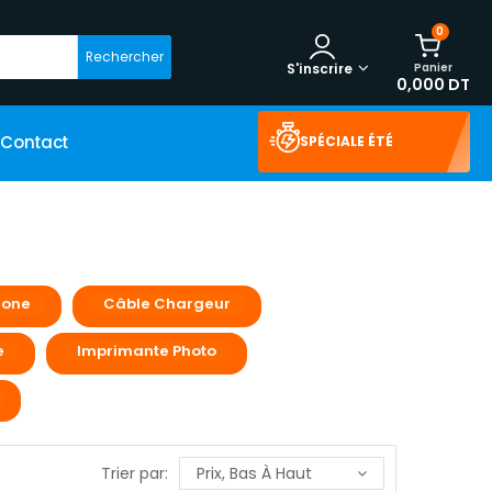
0
Rechercher
Panier
S'inscrire
0,000 DT
Contact
SPÉCIALE ÉTÉ
hone
Câble Chargeur
e
Imprimante Photo
Trier par:
Prix, Bas À Haut