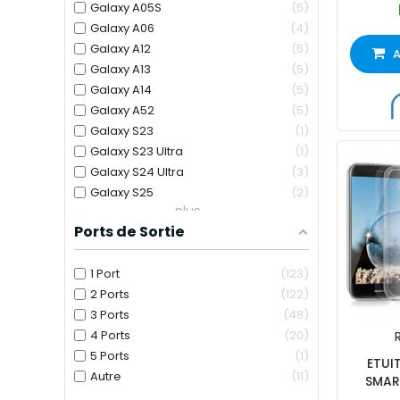
Galaxy A05S
5
Galaxy A06
4
Galaxy A12
5
A
Galaxy A13
5
Galaxy A14
5
Galaxy A52
5
Galaxy S23
1
Galaxy S23 Ultra
1
Galaxy S24 Ultra
3
Galaxy S25
2
plus...
Ports de Sortie
1 Port
123
2 Ports
122
3 Ports
48
4 Ports
20
R
5 Ports
1
ETUI
Autre
11
SMAR