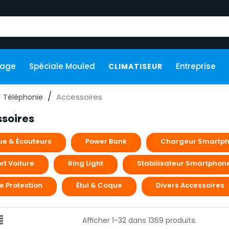
kage
Spéciale Mouled
Entreprise
CLIMATISEUR
Accessoires
Téléphonie
soires
e & Écouteurs
Power Bank
Chargeur Smartp
rt Voiture
Ring Light
Stabilisateur Smartphon
e Protection
Étui & Coque
Divers Accessoires
Afficher 1-32 dans 1369 produits.