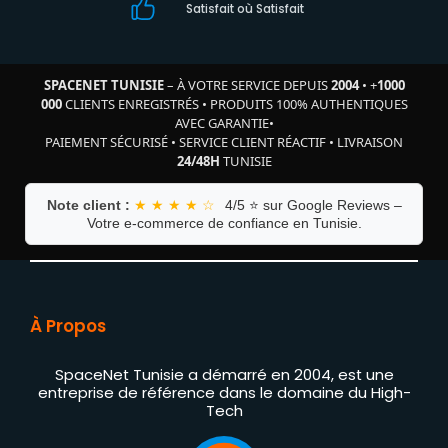
Satisfait où Satisfait
SPACENET TUNISIE
– À VOTRE SERVICE DEPUIS
2004
•
+
1000
000
CLIENTS ENREGISTRÉS
•
PRODUITS 100% AUTHENTIQUES
AVEC GARANTIE
•
PAIEMENT SÉCURISÉ
•
SERVICE CLIENT RÉACTIF
•
LIVRAISON
24/48H
TUNISIE
Note client :
★ ★ ★ ★ ☆
4/5 ⭐ sur Google Reviews –
Votre e-commerce de confiance en Tunisie.
À Propos
SpaceNet Tunisie a démarré en 2004, est une
entreprise de référence dans le domaine du High-
Tech