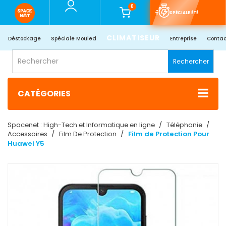
0
SPÉCIALE ÉTÉ
CLIMATISEUR
Déstockage
Spéciale Mouled
Entreprise
Contac
Rechercher
CATÉGORIES
Spacenet : High-Tech et Informatique en ligne
Téléphonie
Accessoires
Film De Protection
Film de Protection Pour
Huawei Y5