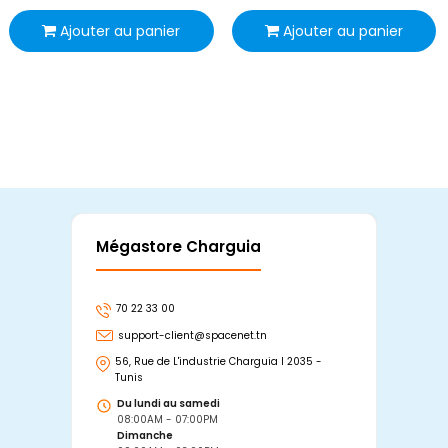
Ajouter au panier
Ajouter au panier
Mégastore Charguia
Mag
70 22 33 00
7
support-client@spacenet.tn
s
56, Rue de L'industrie Charguia I 2035 -
25
Tunis
Tu
Du lundi au samedi
D
08:00AM - 07:00PM
0
Dimanche
D