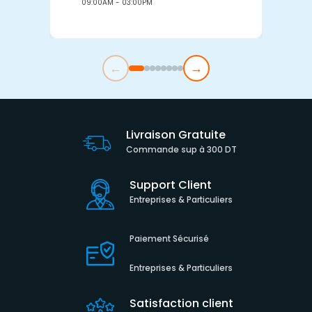
09:00AM - 03:00PM
0
←
→
Livraison Gratuite
Commande sup à 300 DT
Support Client
Entreprises & Particuliers
Paiement Sécurisé
Entreprises & Particuliers
Satisfaction client