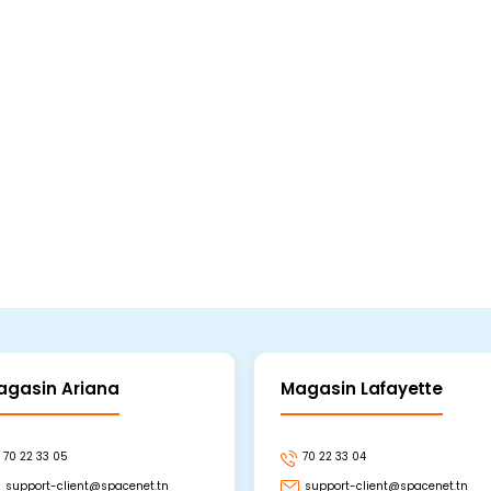
agasin Ariana
Magasin Lafayette
70 22 33 05
70 22 33 04
support-client@spacenet.tn
support-client@spacenet.tn