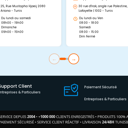
25, Rue Mustapha Hjaeij 2080
30 rue d'Irak, angle rue Palestine,
Ariana - Tunis
Lafayette | 1002 - Tunis
Du lundi au samedi
Du lundi au Ven
08h00 - 19h00
08:00 - 18:00
Dimanche
Samedi
09h00 - 15h00
08:00 - 15:00
Dim Fermé
←
→
Support Client
Paiement Sécurisé
Entreprises & Particuliers
Entreprises & Particuliers
SERVICE DEPUIS
2004
•
+
1000 000
CLIENTS ENREGISTRÉS
•
PRODUITS 100% 
PAIEMENT SÉCURISÉ
•
SERVICE CLIENT RÉACTIF
•
LIVRAISON
24/48H
TUNISI