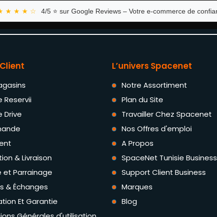
★ ★ ★ ★ ☆
4/5 ⭐ sur Google Reviews – Votre e-commerce de confian
Client
L’univers Spacenet
agasins
Notre Assortiment
e Reservii
Plan du Site
e Drive
Travailler Chez Spacenet
ande
Nos Offres d'emploi
ent
A Propos
tion & Livraison
SpaceNet Tunisie Business
té et Parrainage
Support Client Business
rs & Échanges
Marques
tion Et Garantie
Blog
ions Générales d'utilisation