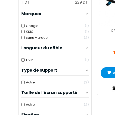
1
DT
229
DT
Marques
Google
1
Ré
KSIX
1
sans Marque
2
Longueur du câble
1.5 M
1
Type de support
A
Autre
2
Taille de l'écran supporté
Autre
2
Fixation