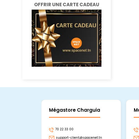
OFFRIR UNE CARTE CADEAU
Mégastore Charguia
M
70 22 33 00
support-client@spacenet.tn