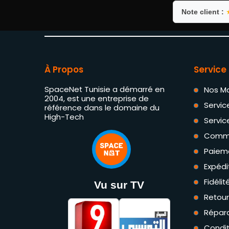
Note client :
À Propos
Service 
SpaceNet Tunisie a démarré en
Nos M
2004, est une entreprise de
Servic
référence dans le domaine du
High-Tech
Servic
Comm
Paiem
Expédi
Fidéli
Vu sur TV
Retou
Répara
Condit