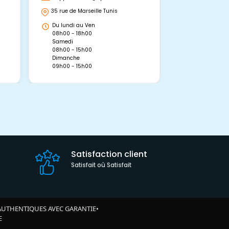
35 rue de Marseille Tunis
Avenue Abou 
Hammamet, 
Du lundi au Ven
Du lundi au 
08h00 - 18h00
08h00 - 19h0
Samedi
Dimanche
08h00 - 15h00
09h00 - 15h0
Dimanche
09h00 - 15h00
Satisfaction client
Satisfait où Satisfait
AUTHENTIQUES AVEC GARANTIE
•
E