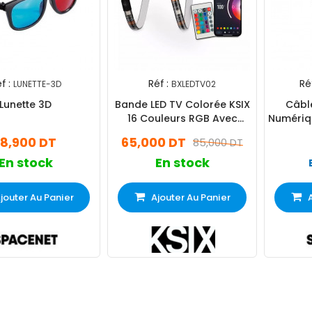
f :
Réf :
Réf
LUNETTE-3D
BXLEDTV02
Lunette 3D
Bande LED TV Colorée KSIX
Câbl
16 Couleurs RGB Avec
Numériqu
Télécommande
18,900 DT
65,000 DT
85,000 DT
En stock
En stock
jouter Au Panier
Ajouter Au Panier