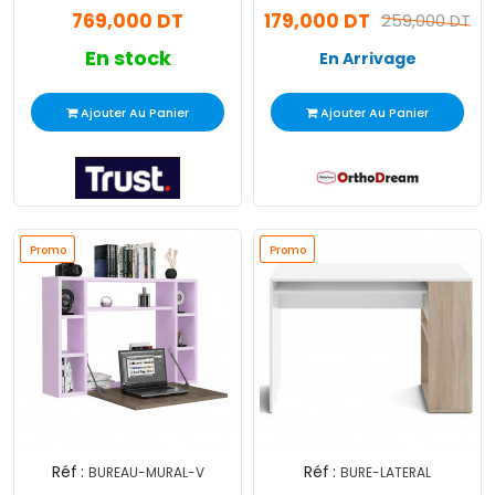
769,000 DT
179,000 DT
259,000 DT
En stock
En Arrivage
Ajouter Au Panier
Ajouter Au Panier
Promo
Promo
Promo
Promo
Réf :
Réf :
BUREAU-MURAL-V
BURE-LATERAL