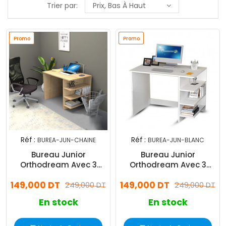
Trier par:
Prix, Bas À Haut
Promo
Promo
Promo
Promo
Réf :
Réf :
BUREA-JUN-CHAINE
BUREA-JUN-BLANC
Bureau Junior
Bureau Junior
Orthodream Avec 3
Orthodream Avec 3
Étagères De
Étagères De Rangement
149,000 DT
149,000 DT
Rangement- Chêne
249,000 DT
249,000 DT
En stock
En stock