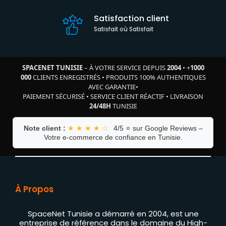
Satisfaction client
Satisfait où Satisfait
SPACENET TUNISIE
– À VOTRE SERVICE DEPUIS
2004
•
+
1000
000
CLIENTS ENREGISTRÉS
•
PRODUITS 100% AUTHENTIQUES
AVEC GARANTIE
•
PAIEMENT SÉCURISÉ
•
SERVICE CLIENT RÉACTIF
•
LIVRAISON
24/48H
TUNISIE
Note client :
★ ★ ★ ★ ☆
4/5 ⭐ sur Google Reviews –
Votre e-commerce de confiance en Tunisie.
À Propos
SpaceNet Tunisie a démarré en 2004, est une
entreprise de référence dans le domaine du High-