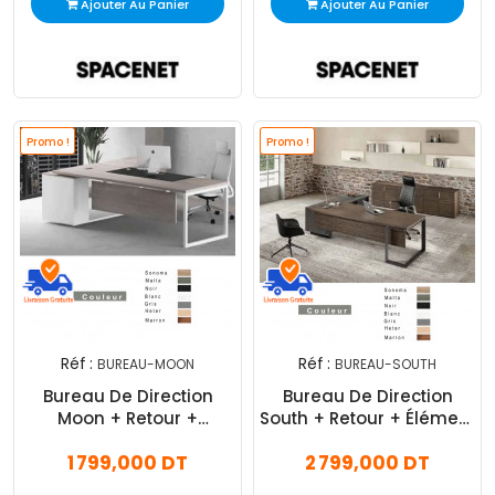
Ajouter Au Panier
Ajouter Au Panier
Promo !
Promo !
Réf :
Réf :
BUREAU-MOON
BUREAU-SOUTH
Bureau De Direction
Bureau De Direction
Moon + Retour +
South + Retour + Élément
Caisson 200 X 90 X 75
+ Caisson 220 X 180 X 75
1 799,000 DT
2 799,000 DT