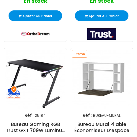
En stock
En stock
Ajouter Au Panier
Ajouter Au Panier
Promo
Réf :
Réf :
25184
BUREAU-MURAL
Bureau Gaming RGB
Bureau Mural Pliable
Trust GXT 709W Luminus
Économiseur D’espace
Noir