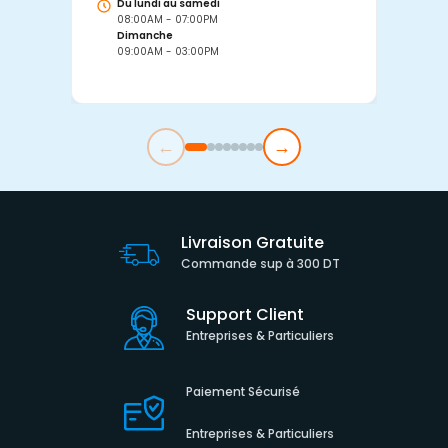
Du lundi au samedi
D
08:00AM - 07:00PM
0
Dimanche
D
09:00AM - 03:00PM
0
←
→
Livraison Gratuite
Commande sup à 300 DT
Support Client
Entreprises & Particuliers
Paiement Sécurisé
Entreprises & Particuliers