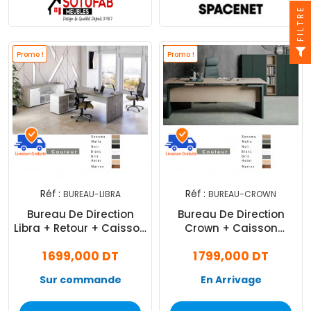
FILTRE
Promo !
Promo !
Réf :
Réf :
BUREAU-LIBRA
BUREAU-CROWN
Bureau De Direction
Bureau De Direction
Libra + Retour + Caisson
Crown + Caisson
180 X 180 X 75
220x100x75
1 699,000 DT
1 799,000 DT
Sur commande
En Arrivage