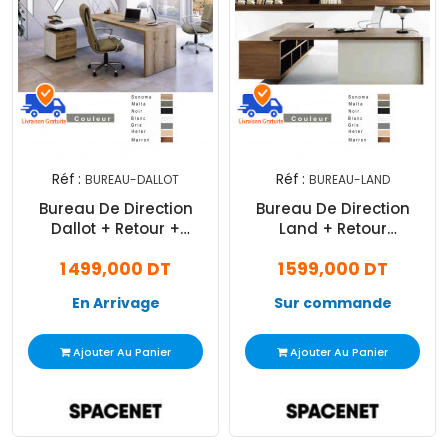
Réf :
Réf :
BUREAU-DALLOT
BUREAU-LAND
Bureau De Direction
Bureau De Direction
Dallot + Retour +
Land + Retour
Caisson 160 X 80 X 75
220×100×75
1 499,000 DT
1 599,000 DT
En Arrivage
Sur commande
Ajouter Au Panier
Ajouter Au Panier