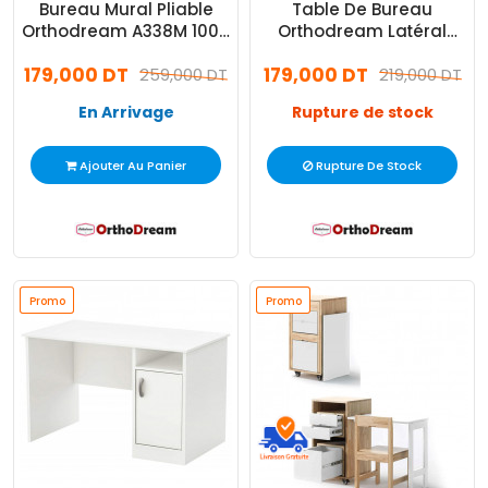
Bureau Mural Pliable
Table De Bureau
Orthodream A338M 100 x
Orthodream Latéral
60 Cm Violet
Blanc
179,000 DT
179,000 DT
259,000 DT
219,000 DT
En Arrivage
Rupture de stock
Ajouter Au Panier
Rupture De Stock
Promo
Promo
Promo
Promo