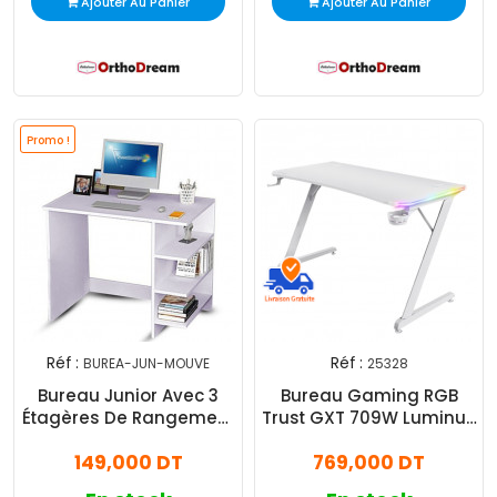
Ajouter Au Panier
Ajouter Au Panier
Promo !
Réf :
Réf :
BUREA-JUN-MOUVE
25328
Bureau Junior Avec 3
Bureau Gaming RGB
Étagères De Rangement
Trust GXT 709W Luminus
Mauve
Blanc
149,000 DT
769,000 DT