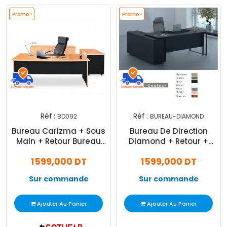
Promo !
Promo !
Réf :
Réf :
BD092
BUREAU-DIAMOND
Bureau Carizma + Sous
Bureau De Direction
Main + Retour Bureau
Diamond + Retour +
Beige
Caisson 170×90×75
1 599,000 DT
1 599,000 DT
Sur commande
Sur commande
Ajouter Au Panier
Ajouter Au Panier