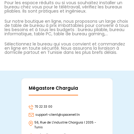
Pour les espace réduits ou si vous souhaitez installer un
bureau chez vous pour le télétravail, vérifiez les bureaux
pliables. Ils sont pratiques et ingénieux.
Sur notre boutique en ligne, nous proposons un large choix
de table de bureau à prix imbattables pour convenir à tous
les besoins et à tous les budgets : bureau pliable, bureau
informatique, table PC, table de bureau gaming,…
Sélectionnez le bureau qui vous convient et commandez
en ligne en toute sécurité. Nous assurons la livraison à
domicile partout en Tunisie dans les plus brefs délais.
Mégastore Charguia
Mag
70 22 33 00
7
support-client@spacenet.tn
s
56, Rue de L'industrie Charguia I 2035 -
25
Tunis
Tu