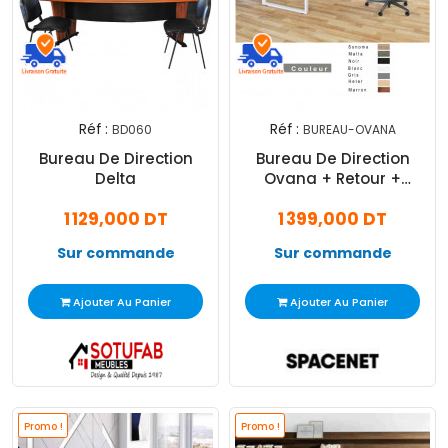
Réf :
Réf :
BD060
BUREAU-OVANA
Bureau De Direction
Bureau De Direction
Delta
Ovana + Retour +
Caisson 180 X 90 X 75
1 129,000 DT
1 399,000 DT
Sur commande
Sur commande
Ajouter Au Panier
Ajouter Au Panier
Promo !
Promo !