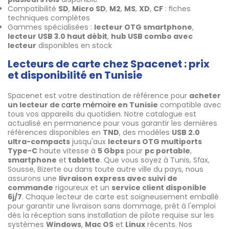
Compatibilité
SD
,
Micro SD
,
M2
,
MS
,
XD
,
CF
: fiches
techniques complètes
Gammes spécialisées :
lecteur OTG smartphone
,
lecteur USB 3.0 haut débit
,
hub USB combo avec
lecteur
disponibles en stock
Lecteurs de carte chez Spacenet : prix
et disponibilité en Tunisie
Spacenet est votre destination de référence pour
acheter
un lecteur de
carte mémoire
en Tunisie
compatible avec
tous vos appareils du quotidien. Notre catalogue est
actualisé en permanence pour vous garantir les dernières
références disponibles en
TND
, des modèles
USB 2.0
ultra-compacts
jusqu'aux
lecteurs OTG multiports
Type-C
haute vitesse à
5 Gbps
pour
pc portable
,
smartphone
et
tablette
. Que vous soyez à Tunis, Sfax,
Sousse, Bizerte ou dans toute autre ville du pays, nous
assurons une
livraison express avec suivi de
commande
rigoureux et un
service client disponible
6j/7
. Chaque lecteur de carte est soigneusement emballé
pour garantir une livraison sans dommage, prêt à l'emploi
dès la réception sans installation de pilote requise sur les
systèmes
Windows
,
Mac OS
et
Linux
récents. Nos