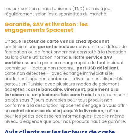
Les prix sont en dinars tunisiens (TND) et mis à jour
régulièrement selon les disponibilités du marché.
Garantie, SAV et livraison : les
engagements Spacenet
Chaque
lecteur de carte vendu chez Spacenet
bénéficie d'une
garantie incluse
couvrant tout défaut de
fabrication ou de fonctionnement constaté à la réception
ou lors d'une utilisation normale. Notre
service SAV
certifié
assure la prise en charge rapide de tout incident
technique — lecteur non reconnu,
port USB défaillant
,
carte non détectée — avec échange immédiat si le
produit est jugé non conforme. La livraison est disponible
partout en Tunisie, avec plusieurs modes de paiement
acceptés :
carte bancaire
,
virement
,
paiement à la
livraison
ou
en plusieurs fois sans frais
. Les retours sont
traités sous 7 jours ouvrables pour tout produit non
conforme à la description. Spacenet s'engage à vous offrir
un
achat sécurisé du clic jusqu'à la livraison
, même
pour les petits accessoires informatiques, avec le même
niveau d'exigence que pour nos produits haut de gamme.
Avis clients sur les lecteurs de carte