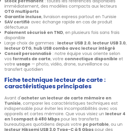
Stock permanent
: toutes les références disponibles
immédiatement, des modèles compacts aux lecteurs
OTG multiports
Garantie incluse
, livraison express partout en Tunisie
SAV certifié
avec échange rapide en cas de produit
défectueux
Paiement sécurisé en TND
, en plusieurs fois sans frais
disponible
Large choix de gammes :
lecteur USB 2.0
,
lecteur USB 3.0
,
lecteur OTG
,
hub USB combo avec lecteur intégré
Conseil personnalisé
: notre équipe vous oriente selon
vos
formats de carte
, votre
connectique disponible
et
votre
usage
— photo, vidéo, drone, surveillance ou
transfert quotidien
Fiche technique lecteur de carte :
caractéristiques principales
Avant d'
acheter un lecteur de carte mémoire en
Tunisie
, comparer les caractéristiques techniques est
indispensable pour éviter les incompatibilités avec vos
appareils et cartes mémoire. Que vous visiez un
lecteur 4
en 1 compact à 480 Mbps
pour les transferts
bureautiques quotidiens depuis votre
pc portable
, ou un
lecteur Hiksemi USB 3.0 Type-C à 5 Gbps
pour des