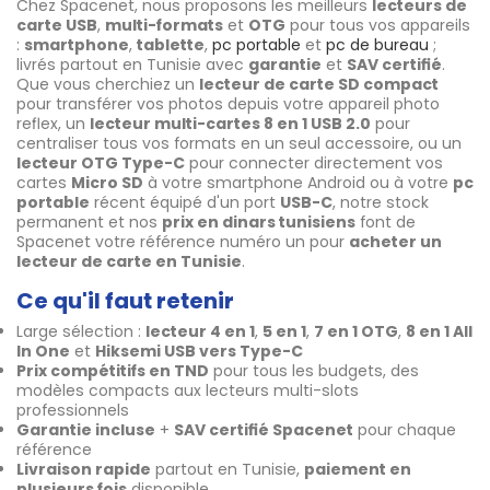
Chez Spacenet, nous proposons les meilleurs
lecteurs de
carte USB
,
multi-formats
et
OTG
pour tous vos appareils
:
smartphone
,
tablette
,
pc portable
et
pc de bureau
;
livrés partout en Tunisie avec
garantie
et
SAV certifié
.
Que vous cherchiez un
lecteur de carte SD compact
pour transférer vos photos depuis votre appareil photo
reflex, un
lecteur multi-cartes 8 en 1 USB 2.0
pour
centraliser tous vos formats en un seul accessoire, ou un
lecteur OTG Type-C
pour connecter directement vos
cartes
Micro SD
à votre smartphone Android ou à votre
pc
portable
récent équipé d'un port
USB-C
, notre stock
permanent et nos
prix en dinars tunisiens
font de
Spacenet votre référence numéro un pour
acheter un
lecteur de carte en Tunisie
.
Ce qu'il faut retenir
Large sélection :
lecteur 4 en 1
,
5 en 1
,
7 en 1 OTG
,
8 en 1 All
In One
et
Hiksemi USB vers Type-C
Prix compétitifs en TND
pour tous les budgets, des
modèles compacts aux lecteurs multi-slots
professionnels
Garantie incluse
+
SAV certifié Spacenet
pour chaque
référence
Livraison rapide
partout en Tunisie,
paiement en
plusieurs fois
disponible