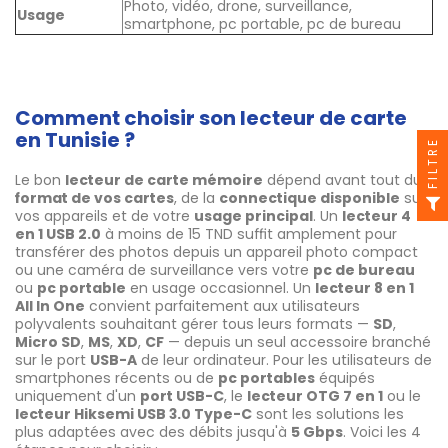
Photo, vidéo, drone, surveillance,
Usage
smartphone, pc portable, pc de bureau
Comment choisir son lecteur de carte
en Tunisie ?
FILTRE
Le bon
lecteur de carte mémoire
dépend avant tout du
format de vos cartes
, de la
connectique disponible
sur
vos appareils et de votre
usage principal
. Un
lecteur 4
en 1 USB 2.0
à moins de 15 TND suffit amplement pour
transférer des photos depuis un appareil photo compact
ou une caméra de surveillance vers votre
pc de bureau
ou
pc portable
en usage occasionnel. Un
lecteur 8 en 1
All In One
convient parfaitement aux utilisateurs
polyvalents souhaitant gérer tous leurs formats —
SD
,
Micro SD
,
MS
,
XD
,
CF
— depuis un seul accessoire branché
sur le port
USB-A
de leur ordinateur. Pour les utilisateurs de
smartphones récents ou de
pc portables
équipés
uniquement d'un
port USB-C
, le
lecteur OTG 7 en 1
ou le
lecteur Hiksemi USB 3.0 Type-C
sont les solutions les
plus adaptées avec des débits jusqu'à
5 Gbps
. Voici les 4