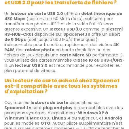
et USB 3.0 pour les transferts de fichiers ?
Un
lecteur de carte USB 2.0
offre un
débit théorique de
480 Mbps
(soit environ 60 Mo/s réels), suffisant pour
transférer des photos JPEG et de la vidéo Full HD sans
attente excessive. Un
lecteur USB 3.0
comme le
Hiksemi
HS-HUB-CR01
disponible sur
Spacenet.tn
offre un
débit
de 5 Gbps
(soit jusqu'à 600 Mo/s théoriques),
indispensable pour transférer rapidement des vidéos
4K
RAW
, des
rafales photo
en haute résolution ou des
fichiers de jeux depuis une
carte Micro SD
performante. Si
vous utilisez des cartes mémoire
Classe 10 ou UHS-I/UHS-
II
, un
lecteur USB 3.0
est recommandé pour exploiter leur
plein potentiel de vitesse.
Un lecteur de carte acheté chez Spacenet
est-il compatible avec tous les systèmes
d'exploitation ?
Oui, tous les
lecteurs de carte
disponibles sur
Spacenet.tn
sont
plug and play
et compatibles avec les
principaux systèmes d'exploitation :
Windows XP à
Windows 11
,
Mac OS X
,
Linux 2.4
ou supérieur, et
Android
pour les modèles
OTG
. Aucun pilote supplémentaire n'est
requis sur les systèmes modernes — il suffit de brancher le