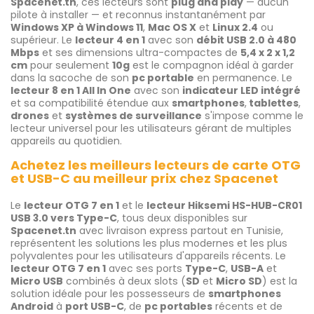
Spacenet.tn
, ces lecteurs sont
plug and play
— aucun
pilote à installer — et reconnus instantanément par
Windows XP à Windows 11
,
Mac OS X
et
Linux 2.4
ou
supérieur. Le
lecteur 4 en 1
avec son
débit USB 2.0 à 480
Mbps
et ses dimensions ultra-compactes de
5,4 x 2 x 1,2
cm
pour seulement
10g
est le compagnon idéal à garder
dans la sacoche de son
pc portable
en permanence. Le
lecteur 8 en 1 All In One
avec son
indicateur LED intégré
et sa compatibilité étendue aux
smartphones
,
tablettes
,
drones
et
systèmes de surveillance
s'impose comme le
lecteur universel pour les utilisateurs gérant de multiples
appareils au quotidien.
Achetez les meilleurs lecteurs de carte OTG
et USB-C au meilleur prix chez Spacenet
Le
lecteur OTG 7 en 1
et le
lecteur Hiksemi HS-HUB-CR01
USB 3.0 vers Type-C
, tous deux disponibles sur
Spacenet.tn
avec livraison express partout en Tunisie,
représentent les solutions les plus modernes et les plus
polyvalentes pour les utilisateurs d'appareils récents. Le
lecteur OTG 7 en 1
avec ses ports
Type-C
,
USB-A
et
Micro USB
combinés à deux slots (
SD
et
Micro SD
) est la
solution idéale pour les possesseurs de
smartphones
Android
à
port USB-C
, de
pc portables
récents et de