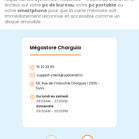
lecteur sur votre
pc de bureau
, votre
pc portable
ou
votre
smartphone
pour que la carte mémoire soit
immédiatement reconnue et accessible comme un
disque amovible.
Mégastore Charguia
Mag
70 22 33 00
7
support-client@spacenet.tn
s
56, Rue de L'industrie Charguia I 2035 -
25
Tunis
Tu
Du lundi au samedi
D
08:00AM - 07:00PM
0
Dimanche
D
09:00AM - 03:00PM
0