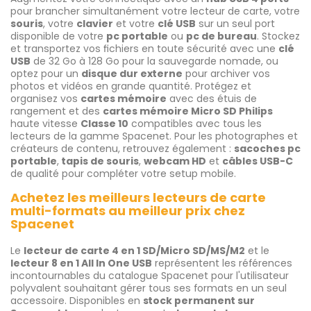
pour brancher simultanément votre lecteur de carte, votre
souris
, votre
clavier
et votre
clé USB
sur un seul port
disponible de votre
pc portable
ou
pc de bureau
. Stockez
et transportez vos fichiers en toute sécurité avec une
clé
USB
de 32 Go à 128 Go pour la sauvegarde nomade, ou
optez pour un
disque dur externe
pour archiver vos
photos et vidéos en grande quantité. Protégez et
organisez vos
cartes mémoire
avec des étuis de
rangement et des
cartes mémoire Micro SD Philips
haute vitesse
Classe 10
compatibles avec tous les
lecteurs de la gamme Spacenet. Pour les photographes et
créateurs de contenu, retrouvez également :
sacoches pc
portable
,
tapis de souris
,
webcam HD
et
câbles USB-C
de qualité pour compléter votre setup mobile.
Achetez les meilleurs lecteurs de carte
multi-formats au meilleur prix chez
Spacenet
Le
lecteur de carte 4 en 1 SD/Micro SD/MS/M2
et le
lecteur 8 en 1 All In One USB
représentent les références
incontournables du catalogue Spacenet pour l'utilisateur
polyvalent souhaitant gérer tous ses formats en un seul
accessoire. Disponibles en
stock permanent sur