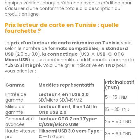
équipes vérifient chaque référence avant expédition pour
s'assurer d'une conformité totale à la description du
produit en ligne.
Prix lecteur de carte en Tunisie : quelle
fourchette ?
Le
prix d'un lecteur de carte mémoire en Tunisie
varie
selon le nombre de
formats compatibles
, le
standard
USB
(2.0 ou 3.0), la
connectique
(USB-A,
USB-C
,
OTG
Micro USB
) et les fonctionnalités additionnelles comme le
hub USB
intégré
. Voici une grille indicative en
TND
pour
vous orienter :
Prix indicatif
Gamme
Modèles représentatifs
(TND)
Entrée de
Lecteur 4 en 1 USB 2.0
5 – 15 TND
gamme
SD/Micro SD/MS/M2
Milieu de
Lecteur 5 en 1, 8 en 1 All In
15 – 35 TND
gamme
One USB 2.0
Connectivité
Lecteur OTG 7 en 1 Type-
25 – 50 TND
avancée
C/USB/Micro USB
Haute vitesse
Hiksemi USB 3.0 vers Type-
35 – 69 TND
pro
C
— 5 Gbps