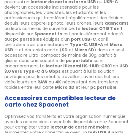
pourquoi un
lecteur de carte externe USB
ou
USB-C
devient un accessoire indispensable pour les
photographes, les vidéastes, les étudiants et les
professionnels qui transfèrent régulièrement des fichiers
depuis leurs appareils photo, leurs drones, leurs
dashcams
ou leurs caméras de surveillance. Le
lecteur OTG 7 en 1
disponible sur
Spacenet.tn
est particulièrement adapté
aux
pc portables
équipés d'un
port USB-C
, car il
centralise trois connecteurs —
Type-C
,
USB-A
et
Micro
USB
— et deux slots carte (
SD
et
Micro SD
) dans un seul
accessoire ultra-compact de moins de 30g, parfait à
glisser dans une sacoche de
pc portable
sans
encombrement. Le
lecteur Hiksemi HS-HUB-CR01
en
USB
3.0 vers Type-C
à
5 Gbps
est quant à lui la solution
privilégiée pour les créatifs travaillant avec des fichiers
vidéo lourds en
RAW
ou
4K
nécessitant des transferts
rapides entre leur carte
Micro SD
et leur
pc portable
.
Accessoires compatibles lecteur de
carte chez Spacenet
Optimisez vos transferts et votre organisation numérique
avec les accessoires essentiels disponibles chez Spacenet
pour compléter votre
lecteur de carte mémoire
.
Augmentez votre connectique avec un
hub USB 4 ports