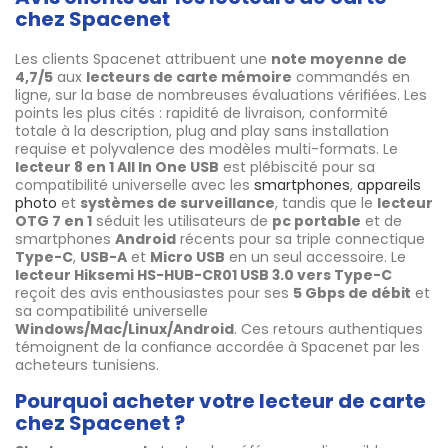
chez Spacenet
Les clients Spacenet attribuent une
note moyenne de
4,7/5
aux
lecteurs de carte mémoire
commandés en
ligne, sur la base de nombreuses évaluations vérifiées. Les
points les plus cités : rapidité de livraison, conformité
totale à la description, plug and play sans installation
requise et polyvalence des modèles multi-formats. Le
lecteur 8 en 1 All In One USB
est plébiscité pour sa
compatibilité universelle avec les
smartphones
,
appareils
photo
et
systèmes de surveillance
, tandis que le
lecteur
OTG 7 en 1
séduit les utilisateurs de
pc portable
et de
smartphones
Android
récents pour sa triple connectique
Type-C
,
USB-A
et
Micro USB
en un seul accessoire. Le
lecteur Hiksemi HS-HUB-CR01 USB 3.0 vers Type-C
reçoit des avis enthousiastes pour ses
5 Gbps de débit
et
sa compatibilité universelle
Windows/Mac/Linux/Android
. Ces retours authentiques
témoignent de la confiance accordée à Spacenet par les
acheteurs tunisiens.
Pourquoi acheter votre lecteur de carte
chez Spacenet ?