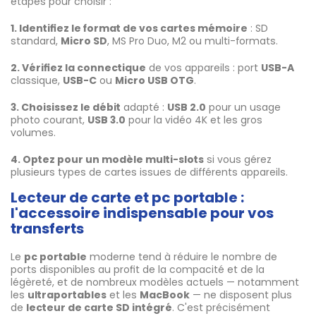
étapes pour choisir :
1. Identifiez le format de vos cartes mémoire
: SD
standard,
Micro SD
, MS Pro Duo, M2 ou multi-formats.
2. Vérifiez la connectique
de vos appareils : port
USB-A
classique,
USB-C
ou
Micro USB OTG
.
3. Choisissez le débit
adapté :
USB 2.0
pour un usage
photo courant,
USB 3.0
pour la vidéo 4K et les gros
volumes.
4. Optez pour un modèle multi-slots
si vous gérez
plusieurs types de cartes issues de différents appareils.
Lecteur de carte et pc portable :
l'accessoire indispensable pour vos
transferts
Le
pc portable
moderne tend à réduire le nombre de
ports disponibles au profit de la compacité et de la
légèreté, et de nombreux modèles actuels — notamment
les
ultraportables
et les
MacBook
— ne disposent plus
de
lecteur de carte SD intégré
. C'est précisément