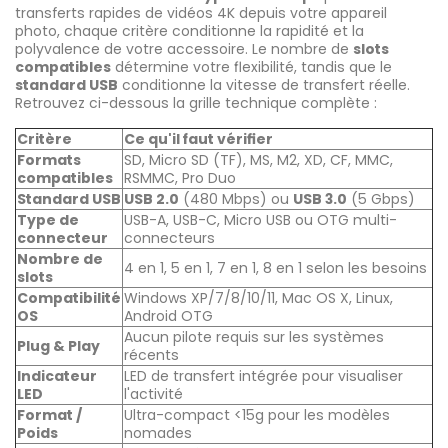
transferts rapides de vidéos 4K depuis votre appareil
photo, chaque critère conditionne la rapidité et la
polyvalence de votre accessoire. Le nombre de
slots
compatibles
détermine votre flexibilité, tandis que le
standard USB
conditionne la vitesse de transfert réelle.
Retrouvez ci-dessous la grille technique complète :
Critère
Ce qu'il faut vérifier
Formats
SD, Micro SD (TF), MS, M2, XD, CF, MMC,
compatibles
RSMMC, Pro Duo
Standard USB
USB 2.0
(480 Mbps) ou
USB 3.0
(5 Gbps)
Type de
USB-A, USB-C, Micro USB ou OTG multi-
connecteur
connecteurs
Nombre de
4 en 1, 5 en 1, 7 en 1, 8 en 1 selon les besoins
slots
Compatibilité
Windows XP/7/8/10/11, Mac OS X, Linux,
OS
Android OTG
Aucun pilote requis sur les systèmes
Plug & Play
récents
Indicateur
LED de transfert intégrée pour visualiser
LED
l'activité
Format /
Ultra-compact <15g pour les modèles
Poids
nomades