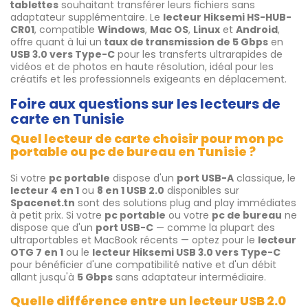
tablettes
souhaitant transférer leurs fichiers sans
adaptateur supplémentaire. Le
lecteur Hiksemi HS-HUB-
CR01
, compatible
Windows
,
Mac OS
,
Linux
et
Android
,
offre quant à lui un
taux de transmission de 5 Gbps
en
USB 3.0 vers Type-C
pour les transferts ultrarapides de
vidéos et de photos en haute résolution, idéal pour les
créatifs et les professionnels exigeants en déplacement.
Foire aux questions sur les lecteurs de
carte en Tunisie
Quel lecteur de carte choisir pour mon pc
portable ou pc de bureau en Tunisie ?
Si votre
pc portable
dispose d'un
port USB-A
classique, le
lecteur 4 en 1
ou
8 en 1 USB 2.0
disponibles sur
Spacenet.tn
sont des solutions plug and play immédiates
à petit prix. Si votre
pc portable
ou votre
pc de bureau
ne
dispose que d'un
port USB-C
— comme la plupart des
ultraportables et MacBook récents — optez pour le
lecteur
OTG 7 en 1
ou le
lecteur Hiksemi USB 3.0 vers Type-C
pour bénéficier d'une compatibilité native et d'un débit
allant jusqu'à
5 Gbps
sans adaptateur intermédiaire.
Quelle différence entre un lecteur USB 2.0