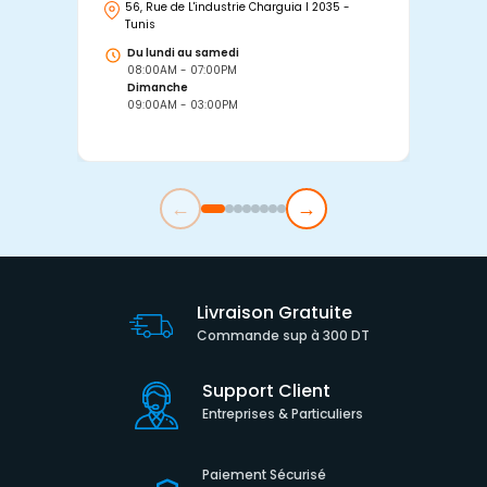
56, Rue de L'industrie Charguia I 2035 -
25
Tunis
Tu
Du lundi au samedi
D
08:00AM - 07:00PM
0
Dimanche
D
09:00AM - 03:00PM
0
←
→
Livraison Gratuite
Commande sup à 300 DT
Support Client
Entreprises & Particuliers
Paiement Sécurisé