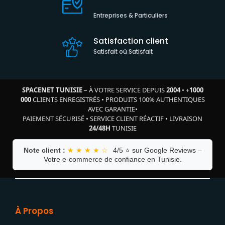
Entreprises & Particuliers
Satisfaction client
Satisfait où Satisfait
SPACENET TUNISIE
– À VOTRE SERVICE DEPUIS
2004
•
+
1000
000
CLIENTS ENREGISTRÉS
•
PRODUITS 100% AUTHENTIQUES
AVEC GARANTIE
•
PAIEMENT SÉCURISÉ
•
SERVICE CLIENT RÉACTIF
•
LIVRAISON
24/48H
TUNISIE
Note client :
★ ★ ★ ★ ☆
4/5 ⭐ sur Google Reviews –
Votre e-commerce de confiance en Tunisie.
À Propos