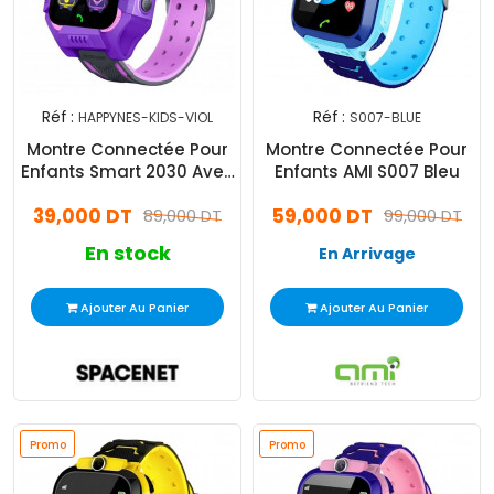
Réf :
Réf :
HAPPYNES-KIDS-VIOL
S007-BLUE
Montre Connectée Pour
Montre Connectée Pour
Enfants Smart 2030 Avec
Enfants AMI S007 Bleu
Traceur GPS - Violet
39,000 DT
59,000 DT
89,000 DT
99,000 DT
En stock
En Arrivage
Ajouter Au Panier
Ajouter Au Panier
Promo
Promo