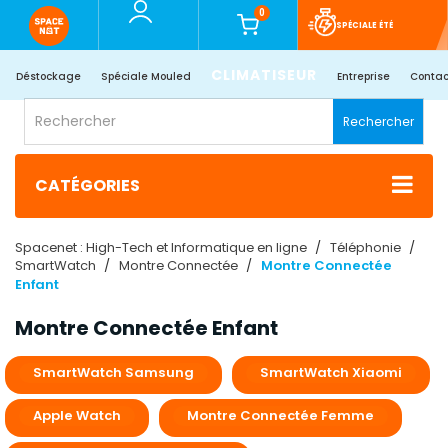
0
SPÉCIALE ÉTÉ
CLIMATISEUR
Déstockage
Spéciale Mouled
Entreprise
Contac
Rechercher
CATÉGORIES
Spacenet : High-Tech et Informatique en ligne
Téléphonie
SmartWatch
Montre Connectée
Montre Connectée
Enfant
Montre Connectée Enfant
SmartWatch Samsung
SmartWatch Xiaomi
Apple Watch
Montre Connectée Femme