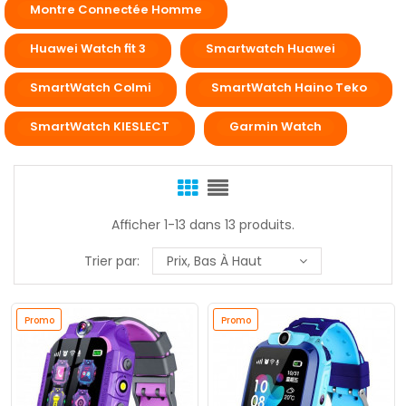
Montre Connectée Homme
Huawei Watch fit 3
Smartwatch Huawei
SmartWatch Colmi
SmartWatch Haino Teko
SmartWatch KIESLECT
Garmin Watch
Afficher 1-13 dans 13 produits.
Trier par:
Prix, Bas À Haut
Promo
Promo