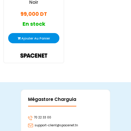
Noir
99,000 DT
En stock
Ajouter Au Panier
Mégastore Charguia
Mag
70 22 33 00
7
support-client@spacenet.tn
s