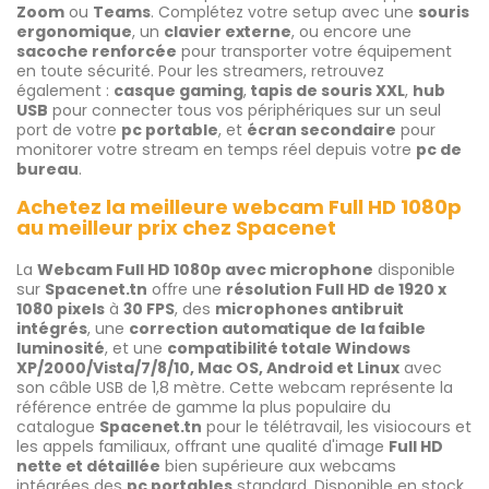
Zoom
ou
Teams
. Complétez votre setup avec une
souris
ergonomique
, un
clavier externe
, ou encore une
sacoche renforcée
pour transporter votre équipement
en toute sécurité. Pour les streamers, retrouvez
également :
casque gaming
,
tapis de souris XXL
,
hub
USB
pour connecter tous vos périphériques sur un seul
port de votre
pc portable
, et
écran secondaire
pour
monitorer votre stream en temps réel depuis votre
pc de
bureau
.
Achetez la meilleure webcam Full HD 1080p
au meilleur prix chez Spacenet
La
Webcam Full HD 1080p avec microphone
disponible
sur
Spacenet.tn
offre une
résolution Full HD de 1920 x
1080 pixels
à
30 FPS
, des
microphones antibruit
intégrés
, une
correction automatique de la faible
luminosité
, et une
compatibilité totale Windows
XP/2000/Vista/7/8/10, Mac OS, Android et Linux
avec
son câble USB de 1,8 mètre. Cette webcam représente la
référence entrée de gamme la plus populaire du
catalogue
Spacenet.tn
pour le télétravail, les visiocours et
les appels familiaux, offrant une qualité d'image
Full HD
nette et détaillée
bien supérieure aux webcams
intégrées des
pc portables
standard. Disponible en stock