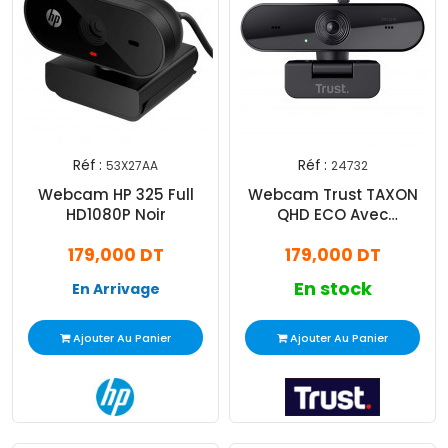
Réf :
Réf :
53X27AA
24732
Webcam HP 325 Full
Webcam Trust TAXON
HD1080P Noir
QHD ECO Avec
Microphone Noir
179,000 DT
179,000 DT
En stock
En Arrivage
Ajouter Au Panier
Ajouter Au Panier