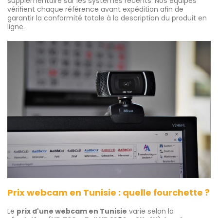
supplémentaire sur les systèmes récents. Nos équipes
vérifient chaque référence avant expédition afin de
garantir la conformité totale à la description du produit en
ligne.
Prix webcam en Tunisie : quelle fourchette ?
Le
prix d'une webcam en Tunisie
varie selon la