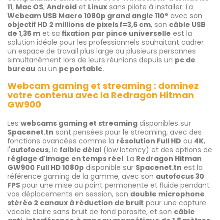
11
,
Mac OS
,
Android
et
Linux
sans pilote à installer. La
Webcam USB Macro 1080p grand angle 110°
avec son
objectif HD 2 millions de pixels f=3,6 cm
, son
câble USB
de 1,35 m
et sa
fixation par pince universelle
est la
solution idéale pour les professionnels souhaitant cadrer
un espace de travail plus large ou plusieurs personnes
simultanément lors de leurs réunions depuis un
pc de
bureau
ou un
pc portable
.
Webcam gaming et streaming : dominez
votre contenu avec la Redragon Hitman
GW900
Les
webcams gaming et streaming
disponibles sur
Spacenet.tn
sont pensées pour le streaming, avec des
fonctions avancées comme la
résolution Full HD
ou
4K
,
l'
autofocus
, le
faible délai
(low latency) et des options de
réglage d'image en temps réel
. La
Redragon Hitman
GW900 Full HD 1080p
disponible sur
Spacenet.tn
est la
référence gaming de la gamme, avec son
autofocus 30
FPS
pour une mise au point permanente et fluide pendant
vos déplacements en session, son
double microphone
stéréo 2 canaux à réduction de bruit
pour une capture
vocale claire sans bruit de fond parasite, et son
câble