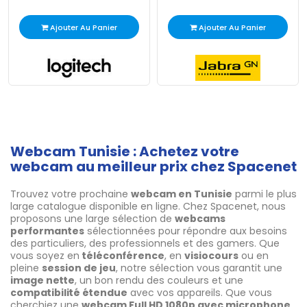
Ajouter Au Panier
Ajouter Au Panier
Webcam Tunisie : Achetez votre
webcam au meilleur prix chez Spacenet
Trouvez votre prochaine
webcam en Tunisie
parmi le plus
large catalogue disponible en ligne. Chez Spacenet, nous
proposons une large sélection de
webcams
performantes
sélectionnées pour répondre aux besoins
des particuliers, des professionnels et des gamers. Que
vous soyez en
téléconférence
, en
visiocours
ou en
pleine
session de jeu
, notre sélection vous garantit une
image nette
, un bon rendu des couleurs et une
compatibilité étendue
avec vos appareils. Que vous
cherchiez une
webcam Full HD 1080p avec microphone