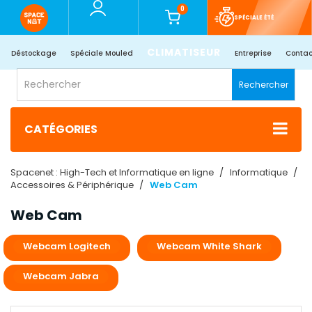
0
SPÉCIALE ÉTÉ
CLIMATISEUR
Déstockage
Spéciale Mouled
Entreprise
Contac
Rechercher
CATÉGORIES
Spacenet : High-Tech et Informatique en ligne
Informatique
Accessoires & Périphérique
Web Cam
Web Cam
Webcam Logitech
Webcam White Shark
Webcam Jabra