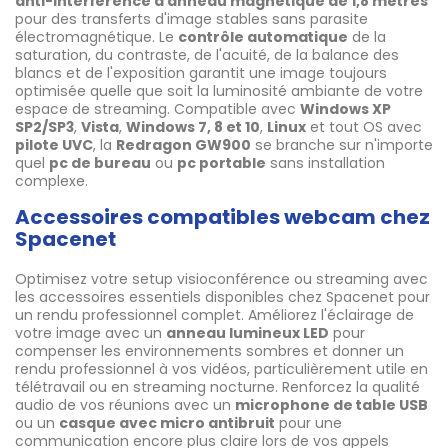
anti-interférence à anneau magnétique de 1,8 mètres
pour des transferts d'image stables sans parasite
électromagnétique. Le
contrôle automatique
de la
saturation, du contraste, de l'acuité, de la balance des
blancs et de l'exposition garantit une image toujours
optimisée quelle que soit la luminosité ambiante de votre
espace de streaming. Compatible avec
Windows XP
SP2/SP3
,
Vista
,
Windows 7, 8 et 10
,
Linux
et tout OS avec
pilote UVC
, la
Redragon GW900
se branche sur n'importe
quel
pc de bureau
ou
pc portable
sans installation
complexe.
Accessoires compatibles webcam chez
Spacenet
Optimisez votre setup visioconférence ou streaming avec
les accessoires essentiels disponibles chez Spacenet pour
un rendu professionnel complet. Améliorez l'éclairage de
votre image avec un
anneau lumineux LED
pour
compenser les environnements sombres et donner un
rendu professionnel à vos vidéos, particulièrement utile en
télétravail ou en streaming nocturne. Renforcez la qualité
audio de vos réunions avec un
microphone de table USB
ou un
casque avec micro antibruit
pour une
communication encore plus claire lors de vos appels