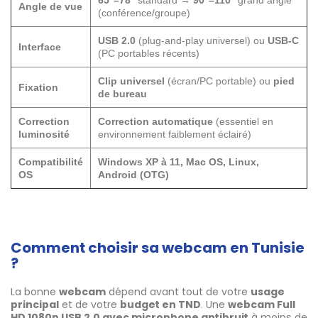
65°–78°
standard →
90°–110°
grand angle
Angle de vue
(conférence/groupe)
USB 2.0
(plug-and-play universel) ou
USB-C
Interface
(PC portables récents)
Clip universel
(écran/PC portable) ou
pied
Fixation
de bureau
Correction
Correction automatique
(essentiel en
luminosité
environnement faiblement éclairé)
Compatibilité
Windows XP à 11, Mac OS, Linux,
OS
Android (OTG)
Comment choisir sa webcam en Tunisie
?
La bonne
webcam
dépend avant tout de votre
usage
principal
et de votre
budget en TND
. Une
webcam Full
HD 1080p USB 2.0 avec microphone antibruit
à moins de