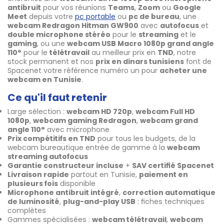
antibruit
pour vos réunions
Teams
,
Zoom
ou
Google
Meet
depuis votre
pc portable
ou
pc de bureau
, une
webcam Redragon Hitman GW900
avec
autofocus
et
double microphone stéréo
pour le
streaming
et le
gaming
, ou une
webcam USB Macro 1080p grand angle
110°
pour le
télétravail
au meilleur prix en
TND
, notre
stock permanent et nos
prix en dinars tunisiens
font de
Spacenet votre référence numéro un pour
acheter une
webcam en Tunisie
.
Ce qu'il faut retenir
Large sélection :
webcam HD 720p
,
webcam Full HD
1080p
,
webcam gaming Redragon
,
webcam grand
angle 110°
avec microphone
Prix compétitifs en TND
pour tous les budgets, de la
webcam bureautique entrée de gamme à la
webcam
streaming autofocus
Garantie constructeur incluse
+
SAV certifié Spacenet
Livraison rapide
partout en Tunisie,
paiement en
plusieurs fois
disponible
Microphone antibruit intégré
,
correction automatique
de luminosité
,
plug-and-play USB
: fiches techniques
complètes
Gammes spécialisées :
webcam télétravail
,
webcam