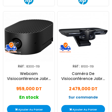
Réf :
Réf :
8300-119
8100-119
Webcam
Caméra De
Visioconférence Jabra
Visioconférence Jabra
PanaCast 20 Ultra HD -
PanaCast MS (8100-119)
959,000 DT
2 479,000 DT
Noir
En stock
Sur commande
Ajouter Au Panier
Ajouter Au Panier