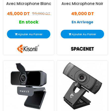
Avec Microphone Blanc
Avec Microphone Noir
45,000 DT
49,000 DT
55,000 DT
En stock
En Arrivage
Ajouter Au Panier
Ajouter Au Panier