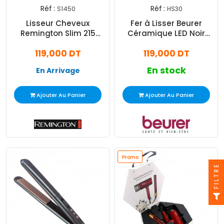
Réf :
Réf :
S1450
HS30
Lisseur Cheveux
Fer à Lisser Beurer
Remington Slim 215
Céramique LED Noir
Céramique Noir (S1450)
HS30
119,000 DT
119,000 DT
En stock
En Arrivage
Ajouter Au Panier
Ajouter Au Panier
Promo
FILTRE