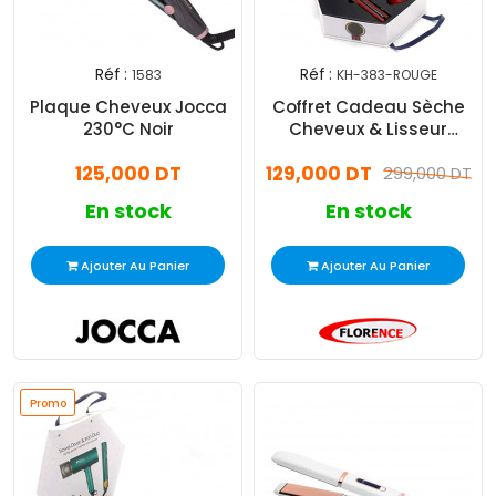
Réf :
Réf :
1583
KH-383-ROUGE
Plaque Cheveux Jocca
Coffret Cadeau Sèche
230°C Noir
Cheveux & Lisseur
Florence KH-383 Rouge
125,000 DT
129,000 DT
299,000 DT
En stock
En stock
Ajouter Au Panier
Ajouter Au Panier
Promo