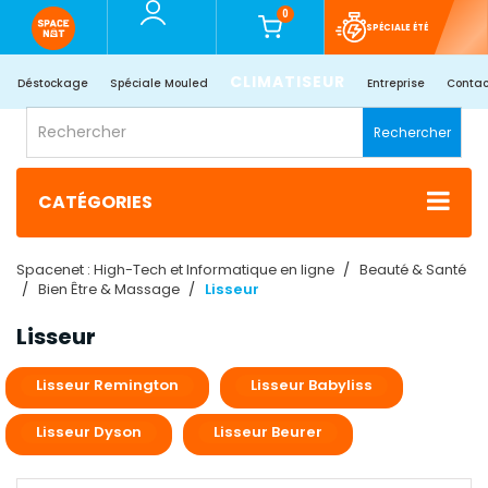
0
SPÉCIALE ÉTÉ
CLIMATISEUR
Déstockage
Spéciale Mouled
Entreprise
Contac
Rechercher
CATÉGORIES
Spacenet : High-Tech et Informatique en ligne
Beauté & Santé
Bien Être & Massage
Lisseur
Lisseur
Lisseur Remington
Lisseur Babyliss
Lisseur Dyson
Lisseur Beurer