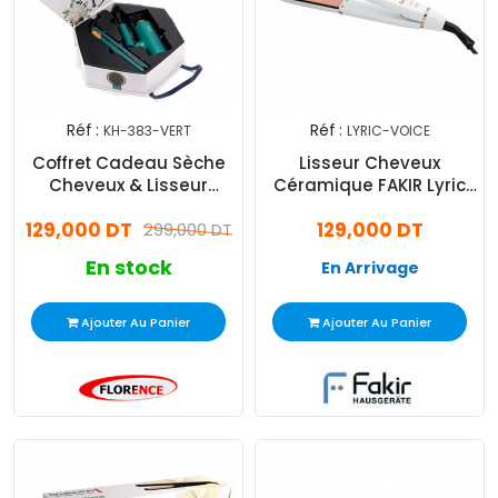
Réf :
Réf :
KH-383-VERT
LYRIC-VOICE
Coffret Cadeau Sèche
Lisseur Cheveux
Cheveux & Lisseur
Céramique FAKIR Lyric
Florence KH-383 Vert
Voice avec Kératine
129,000 DT
129,000 DT
299,000 DT
230°C - Blanc
En stock
En Arrivage
Ajouter Au Panier
Ajouter Au Panier