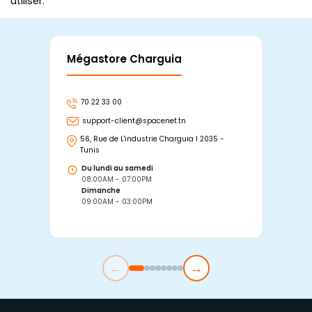
utiliser.
Mégastore Charguia
Mag
70 22 33 00
7
support-client@spacenet.tn
s
56, Rue de L'industrie Charguia I 2035 -
25
Tunis
Tu
Du lundi au samedi
D
08:00AM - 07:00PM
0
Dimanche
D
09:00AM - 03:00PM
0
←
→