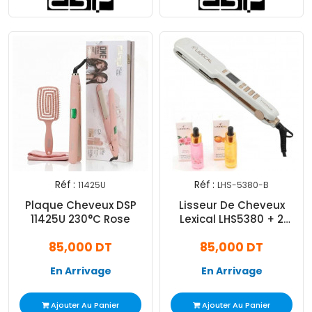
Réf :
Réf :
11425U
LHS-5380-B
Plaque Cheveux DSP
Lisseur De Cheveux
11425U 230°C Rose
Lexical LHS5380 + 2
Huiles De Soin Capillaire
85,000 DT
85,000 DT
Blanc
En Arrivage
En Arrivage
Ajouter Au Panier
Ajouter Au Panier