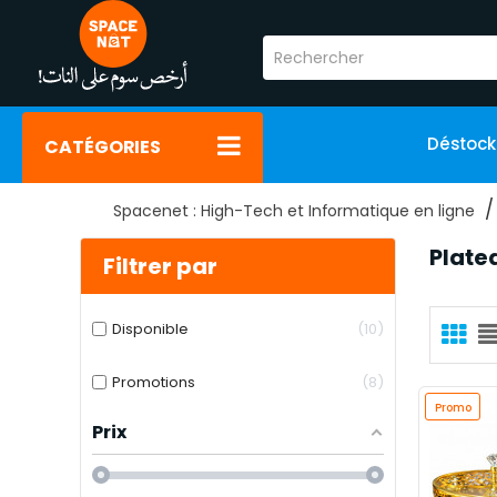
Déstoc
CATÉGORIES
Spacenet : High-Tech et Informatique en ligne
Plate
Filtrer par
Disponible
10
Promotions
8
Promo
Prix