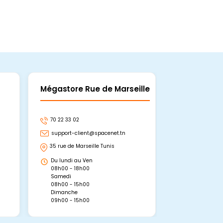
Mégastore Rue de Marseille
Mégastore
70 22 33 02
70 22 33 06
support-client@spacenet.tn
support-clie
35 rue de Marseille Tunis
Avenue Abou 
Hammamet, 
Du lundi au Ven
Du lundi au 
08h00 - 18h00
08h00 - 19h0
Samedi
Dimanche
08h00 - 15h00
09h00 - 15h0
Dimanche
09h00 - 15h00