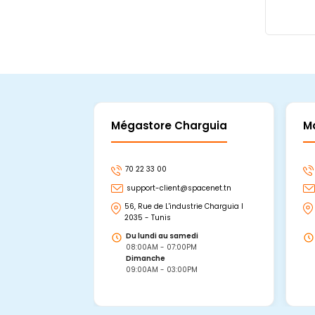
Mégastore Charguia
M
70 22 33 00
support-client@spacenet.tn
56, Rue de L'industrie Charguia I
2035 - Tunis
Du lundi au samedi
08:00AM - 07:00PM
Dimanche
09:00AM - 03:00PM