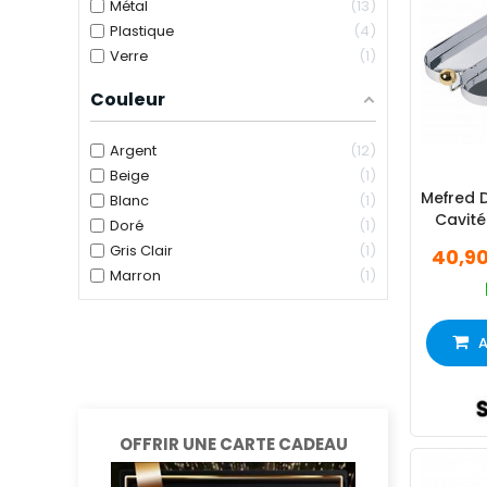
Métal
13
Plastique
4
Verre
1
Couleur
Argent
12
Beige
1
Mefred D
Blanc
1
Cavité
Doré
1
Gris Clair
1
40,9
Marron
1
A
OFFRIR UNE CARTE CADEAU