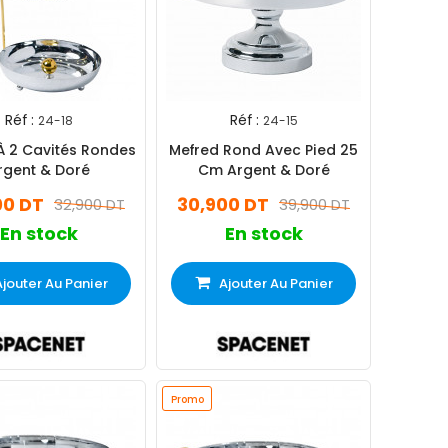
Réf :
Réf :
24-18
24-15
À 2 Cavités Rondes
Mefred Rond Avec Pied 25
rgent & Doré
Cm Argent & Doré
00 DT
30,900 DT
32,900 DT
39,900 DT
En stock
En stock
Ajouter Au Panier
Ajouter Au Panier
Promo