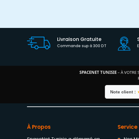
Livraison Gratuite
Commande sup à 300 DT
SPACENET TUNISIE
– À VOTRE 
Note client :
À Propos
Service 
SpaceNet Tunisie a démarré en
Nos M