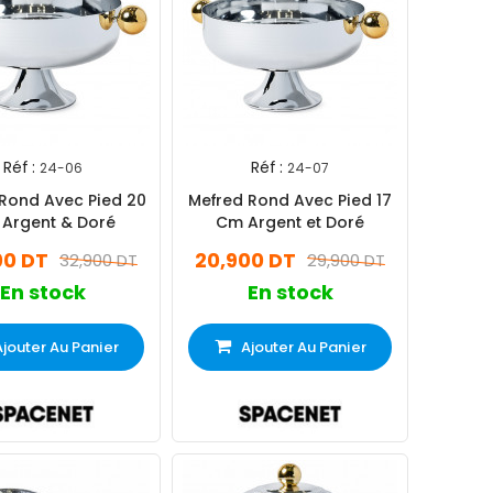
Réf :
Réf :
24-06
24-07
Rond Avec Pied 20
Mefred Rond Avec Pied 17
Argent & Doré
Cm Argent et Doré
00 DT
20,900 DT
32,900 DT
29,900 DT
En stock
En stock
Ajouter Au Panier
Ajouter Au Panier