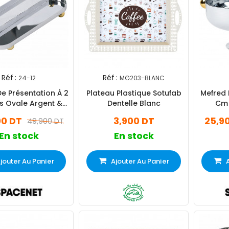
Réf :
Réf :
24-12
MG203-BLANC
e Présentation À 2
Plateau Plastique Sotufab
Mefred 
s Ovale Argent &
Dentelle Blanc
Cm 
Doré
00 DT
3,900 DT
25,9
49,900 DT
En stock
En stock
jouter Au Panier
Ajouter Au Panier