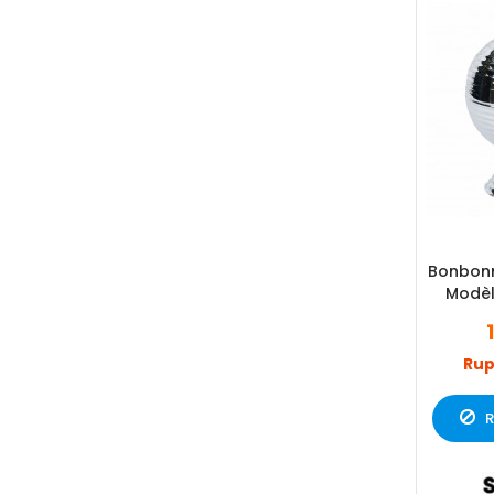
Bonbonni
Modèl
Rup
R