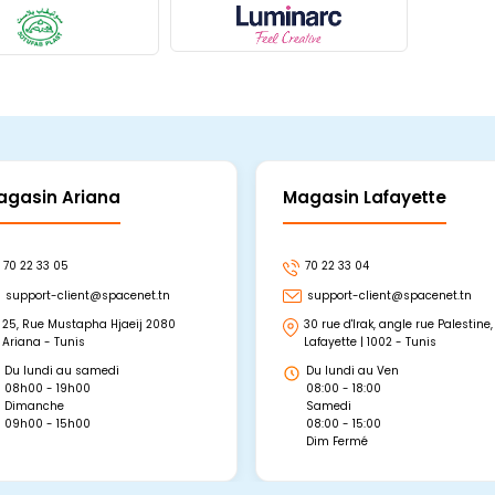
agasin Ariana
Magasin Lafayette
70 22 33 05
70 22 33 04
support-client@spacenet.tn
support-client@spacenet.tn
25, Rue Mustapha Hjaeij 2080
30 rue d'Irak, angle rue Palestine,
Ariana - Tunis
Lafayette | 1002 - Tunis
Du lundi au samedi
Du lundi au Ven
08h00 - 19h00
08:00 - 18:00
Dimanche
Samedi
09h00 - 15h00
08:00 - 15:00
Dim Fermé