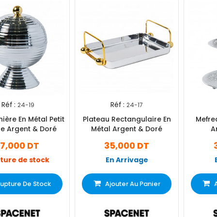
Réf :
Réf :
24-19
24-17
ère En Métal Petit
Plateau Rectangulaire En
Mefre
e Argent & Doré
Métal Argent & Doré
A
17,000 DT
35,000 DT
ture de stock
En Arrivage
upture De Stock
Ajouter Au Panier