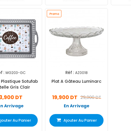
Promo
f :
Réf :
MG203-GC
AZ0018
 Plastique Sotufab
Plat A Gâteau Luminarc
elle Gris Clair
3,900 DT
19,900 DT
29,000 DT
En Arrivage
En Arrivage
jouter Au Panier
Ajouter Au Panier