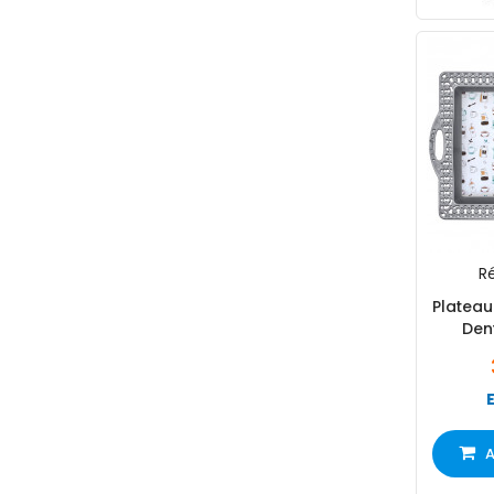
Ré
Plateau
Dent
A