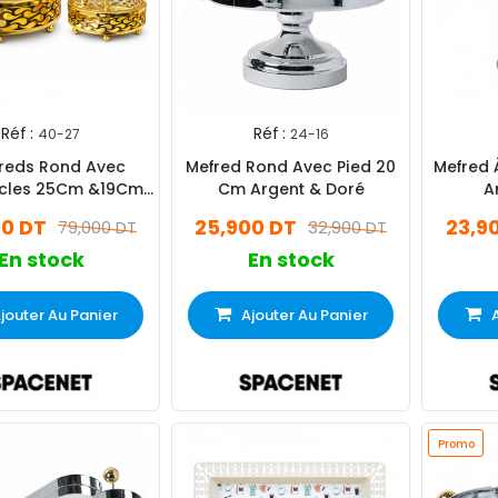
Réf :
Réf :
40-27
24-16
freds Rond Avec
Mefred Rond Avec Pied 20
Mefred 
cles 25Cm &19Cm
Cm Argent & Doré
A
Doré
00 DT
25,900 DT
23,9
79,000 DT
32,900 DT
En stock
En stock
jouter Au Panier
Ajouter Au Panier
Promo