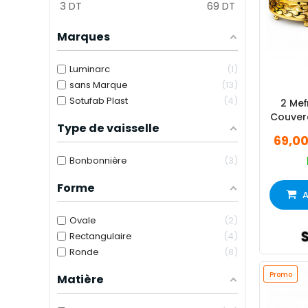
3
DT
69
DT
Marques
Luminarc
1
sans Marque
13
Sotufab Plast
4
2 Me
Couver
Type de vaisselle
69,0
Bonbonnière
3
Forme
A
Ovale
2
Rectangulaire
4
Ronde
8
Promo
Matière