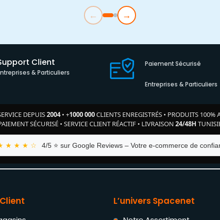
←
→
Support Client
Paiement Sécurisé
Entreprises & Particuliers
Entreprises & Particuliers
SERVICE DEPUIS
2004
•
+
1000 000
CLIENTS ENREGISTRÉS
•
PRODUITS 100% 
PAIEMENT SÉCURISÉ
•
SERVICE CLIENT RÉACTIF
•
LIVRAISON
24/48H
TUNISI
★ ★ ★ ★ ☆
4/5 ⭐ sur Google Reviews – Votre e-commerce de confian
Client
L’univers Spacenet
agasins
Notre Assortiment