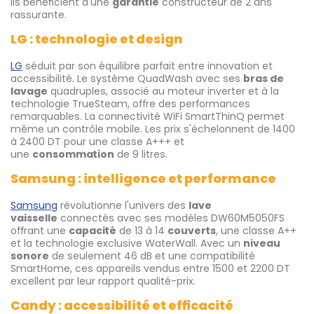
ils bénéficient d'une
garantie
constructeur de 2 ans
rassurante.
LG : technologie et design
LG
séduit par son équilibre parfait entre innovation et
accessibilité. Le système QuadWash avec ses
bras de
lavage
quadruples, associé au moteur inverter et à la
technologie TrueSteam, offre des performances
remarquables. La connectivité WiFi SmartThinQ permet
même un contrôle mobile. Les prix s'échelonnent de 1400
à 2400 DT pour une classe A+++ et
une
consommation
de 9 litres.
Samsung : intelligence et performance
Samsung
révolutionne l'univers des
lave
vaisselle
connectés avec ses modèles DW60M5050FS
offrant une
capacité
de 13 à 14
couverts
, une classe A++
et la technologie exclusive WaterWall. Avec un
niveau
sonore
de seulement 46 dB et une compatibilité
SmartHome, ces appareils vendus entre 1500 et 2200 DT
excellent par leur rapport qualité-prix.
Candy : accessibilité et efficacité