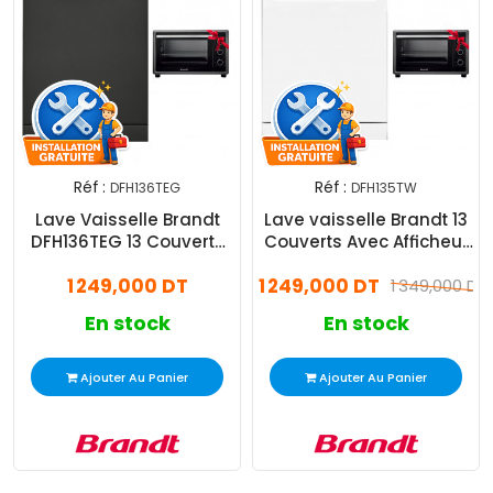
Réf :
Réf :
DFH136TEG
DFH135TW
Lave Vaisselle Brandt
Lave vaisselle Brandt 13
DFH136TEG 13 Couverts
Couverts Avec Afficheur
Gris
Blanc
1 249,000 DT
1 249,000 DT
1 349,000 DT
En stock
En stock
Ajouter Au Panier
Ajouter Au Panier