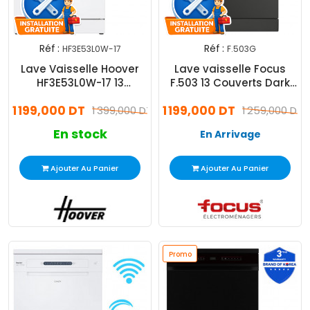
Réf :
Réf :
HF3E53L0W-17
F.503G
Lave Vaisselle Hoover
Lave vaisselle Focus
HF3E53L0W-17 13
F.503 13 Couverts Dark
Couverts Inverter Blanc
Inox
1 199,000 DT
1 199,000 DT
1 399,000 DT
1 259,000 DT
En stock
En Arrivage
Ajouter Au Panier
Ajouter Au Panier
Promo