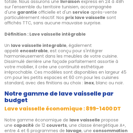
totale. Nous assurons une
livraison
express en 24 à 48h
sur l'ensemble du territoire tunisien, accompagnée
d'une
garantie
officielle et d'un
service
après-vente
particulièrement réactif. Nos
prix lave vaisselle
sont
affichés TTC, sans aucune mauvaise surprise.
Définition : Lave vaisselle intégrable
Un
lave vaisselle integrable
, également
appelé
encastrable
, est conçu pour s'intégrer
harmonieusement dans les meubles de votre cuisine.
Dissimulé derrière une façade parfaitement assortie à
votre mobilier, il crée une continuité esthétique
irréprochable. Ces modèles sont disponibles en largeur 45
cm pour les petits espaces et 60 cm pour les cuisines
standard, avec des finitions au choix :
inox
, blanc ou noir.
Notre gamme de lave vaisselle par
budget
Lave vaisselle économique : 899-1400 DT
Notre gamme économique de
lave vaisselle
propose
une
capacité
de 12
couverts
, une classe énergétique A+,
entre 4 et 6 programmes de
lavage
, une
consommation