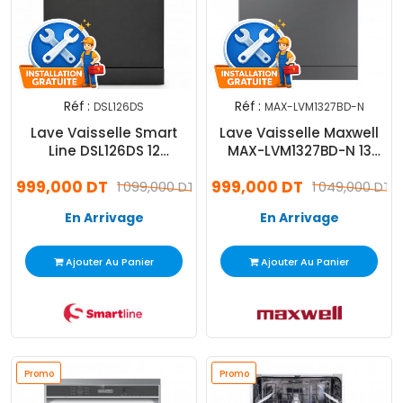
Réf :
Réf :
DSL126DS
MAX-LVM1327BD-N
Lave Vaisselle Smart
Lave Vaisselle Maxwell
Line DSL126DS 12
MAX-LVM1327BD-N 13
Couverts Dark Silver
Couverts Noir
999,000 DT
999,000 DT
1 099,000 DT
1 049,000 DT
En Arrivage
En Arrivage
Ajouter Au Panier
Ajouter Au Panier
Promo
Promo