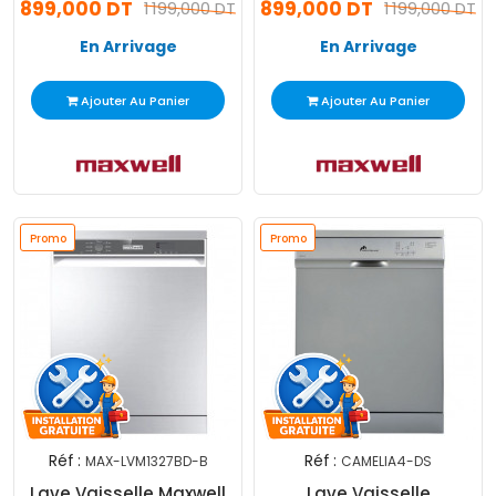
899,000 DT
899,000 DT
1 199,000 DT
1 199,000 DT
En Arrivage
En Arrivage
Ajouter Au Panier
Ajouter Au Panier
Promo
Promo
Réf :
Réf :
MAX-LVM1327BD-B
CAMELIA4-DS
Lave Vaisselle Maxwell
Lave Vaisselle