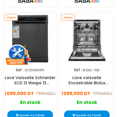
Promo
Promo
Réf :
Réf :
SCD13WEXPS
M.ENC-15B
Lave Vaisselle Schneider
Lave vaisselle
SCD 13 Wexps 13
Encastrable Biolux
Couverts Silver
M.ENC-15B 15 Couverts
1 099,000 DT
1 099,000 DT
1 299,000 DT
Blanc
1 259,000 DT
En stock
En stock
Ajouter Au Panier
Ajouter Au Panier