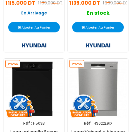
1 115,000 DT
1 139,000 DT
1 189,000 DT
1 239,000 DT
En stock
En Arrivage
Ajouter Au Panier
Ajouter Au Panier
Promo
Promo
Réf :
Réf :
F.503B
HS622E91X
Lave vaisselle Focus
Lave-Vaisselle Hisense