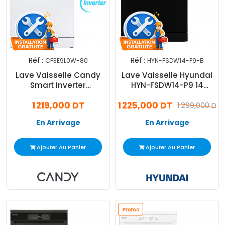
Réf :
Réf :
CF3E9L0W-80
HYN-FSDW14-P9-B
Lave Vaisselle Candy
Lave Vaisselle Hyundai
Smart Inverter
HYN-FSDW14-P9 14
CF3E9L0W-80 13
Couverts Noir
1 219,000 DT
1 225,000 DT
Couverts Blanc
1 299,000 DT
En Arrivage
En Arrivage
Ajouter Au Panier
Ajouter Au Panier
Promo