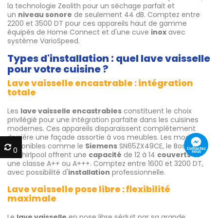
la technologie Zeolith pour un séchage parfait et
un
niveau sonore
de seulement 44 dB. Comptez entre
2200 et 3500 DT pour ces appareils haut de gamme
équipés de Home Connect et d'une cuve
inox
avec
système VarioSpeed.
Types d'installation : quel lave vaisselle
pour votre cuisine ?
Lave vaisselle encastrable : intégration
totale
Les
lave vaisselle encastrables
constituent le choix
privilégié pour une intégration parfaite dans les cuisines
modernes. Ces appareils disparaissent complètement
derrière une façade assortie à vos meubles. Les modèles
disponibles comme le
Siemens
SN65ZX49CE, le Bosch ou
0
0
le Whirlpool offrent une
capacité
de 12 à 14
couverts
et
une classe A++ ou A+++. Comptez entre 1600 et 3200 DT,
avec possibilité d'
installation
professionnelle.
Lave vaisselle pose libre : flexibilité
maximale
Le
lave vaisselle
en pose libre séduit par sa grande