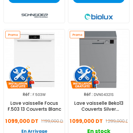
Promo
Promo
Réf :
Réf :
F.503W
DVN04321S
Lave vaisselle Focus
Lave vaisselle Beko13
F.503 13 Couverts Blanc
Couverts Silver
DVN04321S
1 099,000 DT
1 099,000 DT
1 199,000 DT
1 289,000 DT
En stock
En Arrivage