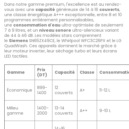
Dans notre gamme premium, l'excellence est au rendez-
vous avec une
capacité
généreuse de 14 à 16
couverts
,
une classe énergétique A+++ exceptionnelle, entre 8 et 10
programmes entièrement personnalisables,
une
consommation d'eau
ultra-optimisée de seulement
7 à 9 litres, et un
niveau sonore
ultra-silencieux variant
de 44 à 46 dB. Les modèles stars comprennent
le
Siemens
SN65ZX49CE, le Whirlpool WFC3C26PX et le LG
QuadWash. Ces appareils dominent le marché grâce à
leur moteur inverter, leur séchage turbo et leurs écrans
LED tactiles.
Prix
Gamme
Capacité
Classe
Consommati
(DT)
899-
12
Économique
A+
11-12 L
1400
couverts
Milieu
1400-
13-14
A++
9-10 L
gamme
2000
couverts
14-16