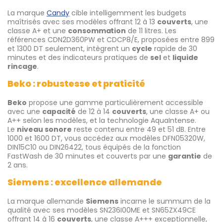
La marque
Candy
cible intelligemment les budgets
maîtrisés avec ses modèles offrant 12 à 13
couverts
, une
classe A+ et une
consommation
de 11 litres. Les
références CDN2D360PW et CDCP8/E, proposées entre 899
et 1300 DT seulement, intègrent un
cycle
rapide de 30
minutes et des indicateurs pratiques de
sel
et
liquide
rincage
.
Beko : robustesse et praticité
Beko
propose une gamme particulièrement accessible
avec une
capacité
de 12 à 14
couverts
, une classe A+ ou
A++ selon les modèles, et la technologie AquaIntense.
Le
niveau sonore
reste contenu entre 49 et 51 dB. Entre
1000 et 1600 DT, vous accédez aux modèles DFN05320W,
DIN15C10 ou DIN26422, tous équipés de la fonction
FastWash de 30 minutes et couverts par une
garantie
de
2 ans.
Siemens : excellence allemande
La marque allemande
Siemens
incarne le summum de la
qualité avec ses modèles SN236I00ME et SN65ZX49CE
offrant 14 à 16
couverts
, une classe A+++ exceptionnelle,