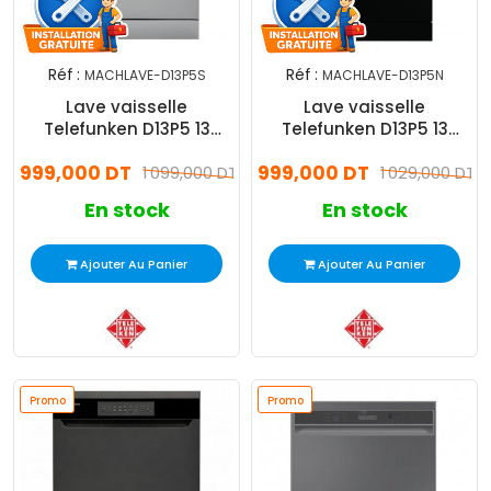
Réf :
Réf :
MACHLAVE-D13P5S
MACHLAVE-D13P5N
Lave vaisselle
Lave vaisselle
Telefunken D13P5 13
Telefunken D13P5 13
Couverts Silver
Couverts Noir
999,000 DT
999,000 DT
1 099,000 DT
1 029,000 DT
En stock
En stock
Ajouter Au Panier
Ajouter Au Panier
Promo
Promo