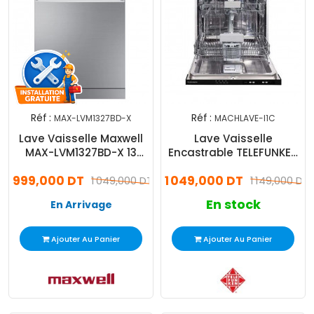
Réf :
Réf :
MAX-LVM1327BD-X
MACHLAVE-I1C
Lave Vaisselle Maxwell
Lave Vaisselle
MAX-LVM1327BD-X 13
Encastrable TELEFUNKEN
Couverts Inox
12 Couverts Noir
999,000 DT
1 049,000 DT
1 049,000 DT
(MACHLAVE-I1C)
1 149,000 DT
En stock
En Arrivage
Ajouter Au Panier
Ajouter Au Panier