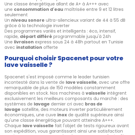
Une classe énergétique allant de A+ à A+++ avec
une
consommation d'eau
maîtrisée entre 9 et 12 litres
seulement
Un
niveau sonore
ultra-silencieux variant de 44 à 55 dB
grâce à la technologie inverter
Des programmes variés et intelligents : éco, intensif,
rapide,
départ différé
programmable jusqu'à 24h
Une
livraison
express sous 24 à 48h partout en Tunisie
avec
installation
offerte
Pourquoi choisir Spacenet pour votre
lave vaisselle ?
Spacenet s'est imposé comme le leader tunisien
incontesté dans la vente de
lave vaisselle
, avec une offre
remarquable de plus de 150 modèles constamment
disponibles en stock. Nos machines à
vaisselle
intègrent
exclusivement les meilleurs composants du marché : des
systèmes de
lavage
dernier cri avec
bras de
lavage
satellite, des moteurs inverter particulièrement
économiques, une cuve
inox
de qualité supérieure ainsi
qu'une classe énergétique pouvant atteindre A+++.
Chaque
lave vaisselle
fait l'objet de tests rigoureux avant
son expédition, vous garantissant ainsi une satisfaction