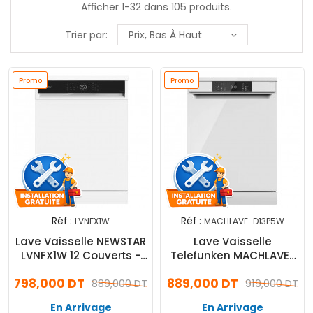
Afficher 1-32 dans 105 produits.
Trier par:
Prix, Bas À Haut
Promo
Promo
Réf :
Réf :
LVNFX1W
MACHLAVE-D13P5W
Lave Vaisselle NEWSTAR
Lave Vaisselle
LVNFX1W 12 Couverts -
Telefunken MACHLAVE-
Blanc
D13P5W 13 Couverts
798,000 DT
889,000 DT
889,000 DT
Blanc
919,000 DT
En Arrivage
En Arrivage