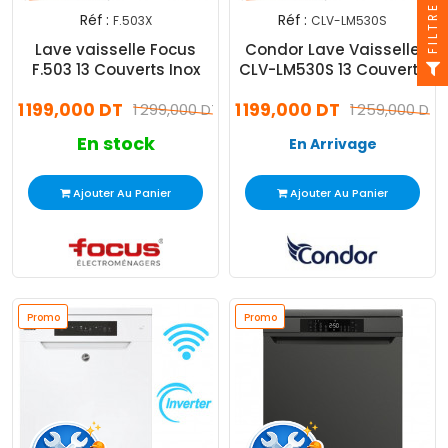
FILTRE
Réf :
Réf :
F.503X
CLV-LM530S
Lave vaisselle Focus
Condor Lave Vaisselle
F.503 13 Couverts Inox
CLV-LM530S 13 Couverts
Silver
1 199,000 DT
1 199,000 DT
1 299,000 DT
1 259,000 DT
En stock
En Arrivage
Ajouter Au Panier
Ajouter Au Panier
Promo
Promo