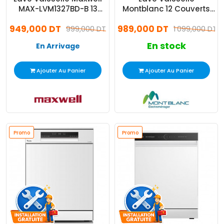
MAX-LVM1327BD-B 13
Montblanc 12 Couverts
Couverts Blanc
Silver
949,000 DT
989,000 DT
999,000 DT
1 099,000 DT
En stock
En Arrivage
Ajouter Au Panier
Ajouter Au Panier
Promo
Promo