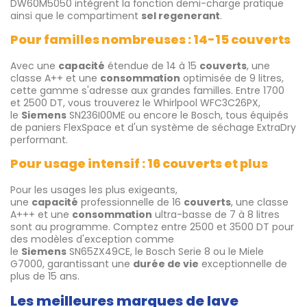
DW60M5050 intègrent la fonction demi-charge pratique
ainsi que le compartiment
sel regenerant
.
Pour familles nombreuses : 14-15 couverts
Avec une
capacité
étendue de 14 à 15
couverts
, une
classe A++ et une
consommation
optimisée de 9 litres,
cette gamme s'adresse aux grandes familles. Entre 1700
et 2500 DT, vous trouverez le Whirlpool WFC3C26PX,
le
Siemens
SN236I00ME ou encore le Bosch, tous équipés
de paniers FlexSpace et d'un système de séchage ExtraDry
performant.
Pour usage intensif : 16 couverts et plus
Pour les usages les plus exigeants,
une
capacité
professionnelle de 16
couverts
, une classe
A+++ et une
consommation
ultra-basse de 7 à 8 litres
sont au programme. Comptez entre 2500 et 3500 DT pour
des modèles d'exception comme
le
Siemens
SN65ZX49CE, le Bosch Serie 8 ou le Miele
G7000, garantissant une
durée de vie
exceptionnelle de
plus de 15 ans.
Les meilleures marques de lave