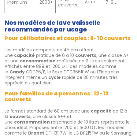
Premium
2000+
A+++
7-9 L
couverts
Nos modèles de lave vaisselle
recommandés par usage
Pour célibataires et couples : 6-10 couverts
Les modèles compacts de 45 cm offrent
une
capacité
pratique de 6 à 10
couverts
, une classe A+
et une
consommation
maîtrisée de 9 litres seulement.
Affichés entre 899 et 1200 DT, ces modèles comme
le
Candy
CDCP6/E, le Beko DTC36610W ou l'Electrolux
intègrent même un
cycle
rapide de 30 minutes très
apprécié au quotidien.
Pour familles de 4 personnes : 12-13
couverts
Le format standard de 60 cm avec une
capacité
de 12 à
13
couverts
, une classe A++ et
une
consommation
raisonnable de 10 litres représente le
choix idéal. Proposés entre 1200 et 1800 DT, les modèles
comme le
Brandt
DFH13117W, le LG DF215FW ou le Samsung