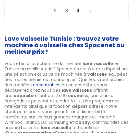
1
2
3
4
Lave vaisselle Tunisie : trouvez votre
machine à vaisselle chez Spacenet au
meilleur prix !
Vous êtes à la recherche du meilleur
lave vaisselle
en
Tunisie au meilleur prix ? Spacenet met à votre disposition
une sélection exclusive de machines à
vaisselle
équipées
des toutes dernières technologies. Que vous recherchiez
des modèles
encastrables
ou en pose libre, vous
découvrirez chez nous des
lave vaisselle
offrant
une
capacité
allant de 12 à 16
couverts
, une classe
énergétique pouvant atteindre A+++, des programmes
intelligents ainsi que la fonction
départ différé
. Notre
stock permanent vous garantit une disponibilité
immédiate sur les plus grandes marques du marché :
Whirlpool, Brandt, LG, Samsung et
Candy
. Commandez dès
aujourd'hui votre
lave vaisselle
et bénéficiez
d'une
consommation d'eau
optimisée, d'un
niveau