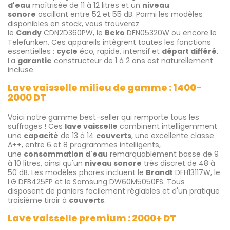
d'eau
maîtrisée de 11 à 12 litres et un
niveau
sonore
oscillant entre 52 et 55 dB. Parmi les modèles
disponibles en stock, vous trouverez
le
Candy
CDN2D360PW, le
Beko
DFN05320W ou encore le
Telefunken. Ces appareils intègrent toutes les fonctions
essentielles :
cycle
éco, rapide, intensif et
départ différé
.
La
garantie
constructeur de 1 à 2 ans est naturellement
incluse.
Lave vaisselle milieu de gamme : 1400-
2000 DT
Voici notre gamme best-seller qui remporte tous les
suffrages ! Ces
lave vaisselle
combinent intelligemment
une
capacité
de 13 à 14
couverts
, une excellente classe
A++, entre 6 et 8 programmes intelligents,
une
consommation d'eau
remarquablement basse de 9
à 10 litres, ainsi qu'un
niveau sonore
très discret de 48 à
50 dB. Les modèles phares incluent le
Brandt
DFH13117W, le
LG DFB425FP et le Samsung DW60M5050FS. Tous
disposent de paniers facilement réglables et d'un pratique
troisième tiroir à
couverts
.
Lave vaisselle premium : 2000+ DT