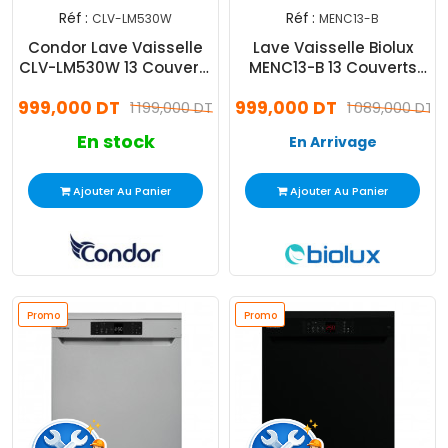
Réf :
Réf :
CLV-LM530W
MENC13-B
Condor Lave Vaisselle
Lave Vaisselle Biolux
CLV-LM530W 13 Couverts
MENC13-B 13 Couverts
Blanc
Blanc
999,000 DT
999,000 DT
1 199,000 DT
1 089,000 DT
En stock
En Arrivage
Ajouter Au Panier
Ajouter Au Panier
Promo
Promo