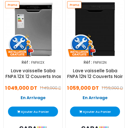
Promo
Promo
Réf :
Réf :
FNPA12X
FNPA12N
Lave vaisselle Saba
Lave vaisselle Saba
FNPA 12X 12 Couverts Inox
FNPA 12N 12 Couverts Noir
1 049,000 DT
1 059,000 DT
1 149,000 DT
1 159,000 DT
En Arrivage
En Arrivage
Ajouter Au Panier
Ajouter Au Panier