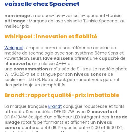
vaisselle chez Spacenet
nom image :
marques-lave-vaisselle-spacenet-tunisie
alt image :
Marques de lave vaisselle Tunisie Spacenet au
meilleur prix
Whirlpool : innovation et fiabilité
Whirlpool
s'impose comme une référence absolue en
matière de technologie avec son système 6ème Sens et
PowerClean. Leurs
lave vaisselle
offrent une
capacité
de
14
couverts
, une classe A+++ et
une
consommation
maîtrisée de 9 litres. Le modèle phare
WFC3C26PX se distingue par son
niveau sonore
de
seulement 46 dB. Notre stock permanent vous garantit
des
prix
toujours compétitifs.
Brandt : rapport qualité-prix imbattable
La marque française
Brandt
conjugue robustesse et tarifs
attractifs. Ses modèles DFH13117W avec 13
couverts
et
DFH14104W équipé d'un afficheur LED intègrent des
bras de
lavage
rotatifs performants et affichent un
niveau
sonore
contenu à 49 dB. Proposés entre 1200 et 1900 DT,