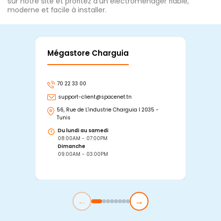
sur notre site et profitez d’un électroménager fiable,
moderne et facile à installer.
Mégastore Charguia
Mag
70 22 33 00
7
support-client@spacenet.tn
s
56, Rue de L'industrie Charguia I 2035 -
25
Tunis
Tu
Du lundi au samedi
D
08:00AM - 07:00PM
0
Dimanche
D
09:00AM - 03:00PM
0
←
→