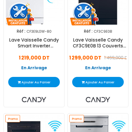
Réf :
Réf :
CF3E9L0W-80
CF3C9E0B
Lave Vaisselle Candy
Lave Vaisselle Candy
Smart Inverter
CF3C9E0B 13 Couverts
CF3E9L0W-80 13
Noir
1 219,000 DT
1 299,000 DT
Couverts Blanc
1 469,000 DT
En Arrivage
En Arrivage
Ajouter Au Panier
Ajouter Au Panier
Promo
Promo