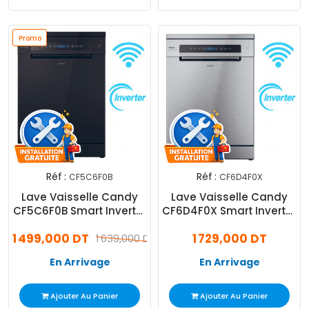
Promo
Réf :
Réf :
CF5C6F0B
CF6D4F0X
Lave Vaisselle Candy
Lave Vaisselle Candy
CF5C6F0B Smart Inverter
CF6D4F0X Smart Inverter
15 Couverts Noir
16 Couverts Inox
1 499,000 DT
1 729,000 DT
1 639,000 DT
En Arrivage
En Arrivage
Ajouter Au Panier
Ajouter Au Panier