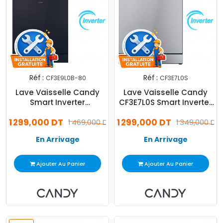
Réf :
Réf :
CF3E9L0B-80
CF3E7L0S
Lave Vaisselle Candy
Lave Vaisselle Candy
Smart Inverter
CF3E7L0S Smart Inverter
CF3E9L0B-80 13 Couverts
13 Couverts Silver
1 299,000 DT
1 299,000 DT
Noir
1 469,000 DT
1 349,000 DT
En Arrivage
En Arrivage
Ajouter Au Panier
Ajouter Au Panier