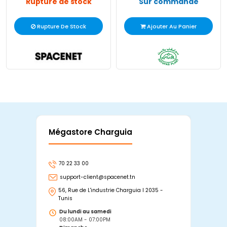
Rupture de stock
Sur commande
Rupture De Stock
Ajouter Au Panier
Mégastore Charguia
Mag
70 22 33 00
7
support-client@spacenet.tn
s
56, Rue de L'industrie Charguia I 2035 -
25
Tunis
Tu
Du lundi au samedi
D
08:00AM - 07:00PM
0