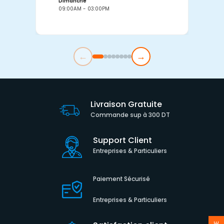
Dimanche
D
09:00AM - 03:00PM
0
←
→
Livraison Gratuite
Commande sup à 300 DT
Support Client
Entreprises & Particuliers
Paiement Sécurisé
Entreprises & Particuliers