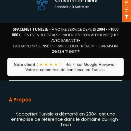
FILTRE
Satisfaction client
Satisfait où Satisfait
SPACENET TUNISIE
– À VOTRE SERVICE DEPUIS
2004
•
+
1000
000
CLIENTS ENREGISTRÉS
•
PRODUITS 100% AUTHENTIQUES
AVEC GARANTIE
•
PAIEMENT SÉCURISÉ
•
SERVICE CLIENT RÉACTIF
•
LIVRAISON
24/48H
TUNISIE
Note client :
★ ★ ★ ★ ☆
4/5 ⭐ sur Google Reviews –
Votre e-commerce de confiance en Tunisie.
À Propos
SpaceNet Tunisie a démarré en 2004, est une
entreprise de référence dans le domaine du High-
Tech