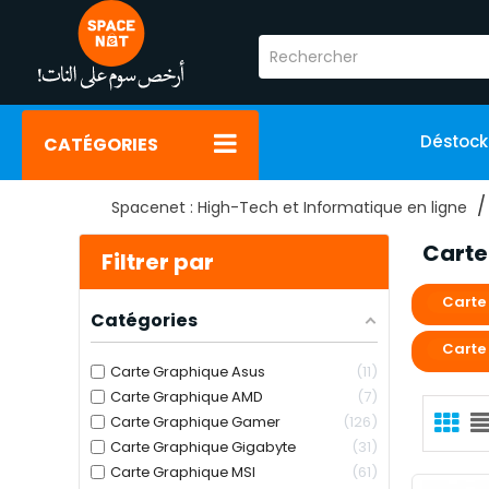
Déstoc
CATÉGORIES
Spacenet : High-Tech et Informatique en ligne
Carte
Filtrer par
Carte
Catégories
Carte
Carte Graphique Asus
11
Carte Graphique AMD
7
Carte Graphique Gamer
126
Carte Graphique Gigabyte
31
Carte Graphique MSI
61