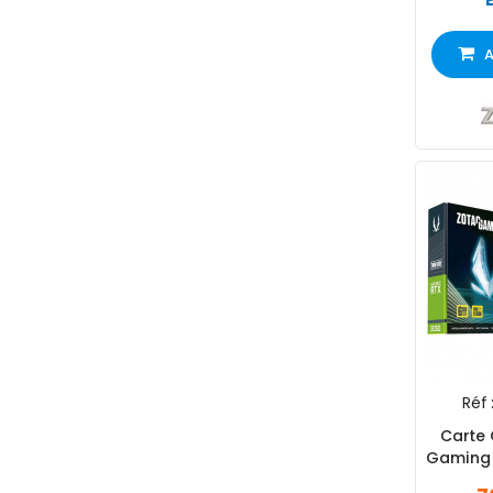
A
Réf 
Carte
Gaming 
6Go GD