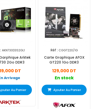
:
Réf :
AKN730D3S2GL1
CGGT220/1G
Garphique Arktek
Carte Graphique AFOX
730 2Go DDR3
GT220 1Go DDR3
119,000 DT
129,000 DT
En stock
En Arrivage
Ajouter Au Panier
Ajouter Au Panier