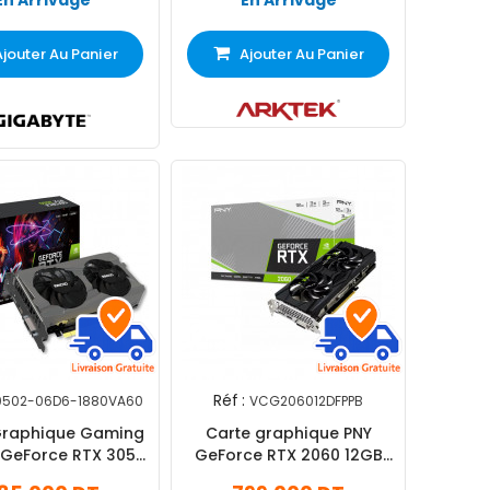
En Arrivage
En Arrivage
Ajouter Au Panier
Ajouter Au Panier
Réf :
0502-06D6-1880VA60
VCG206012DFPPB
Graphique Gaming
Carte graphique PNY
 GeForce RTX 3050
GeForce RTX 2060 12GB
DDR6 Twin X2 V2
Revel Dual Fan