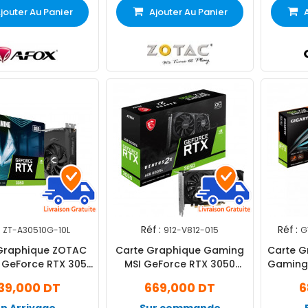
jouter Au Panier
Ajouter Au Panier
Réf :
Réf :
ZT-A30510G-10L
912-V812-015
G
Graphique ZOTAC
Carte Graphique Gaming
Carte G
GeForce RTX 3050
MSI GeForce RTX 3050
Gaming
o GDDR6 Solo
Ventus 2X 6Go OC
6
39,000 DT
669,000 DT
6