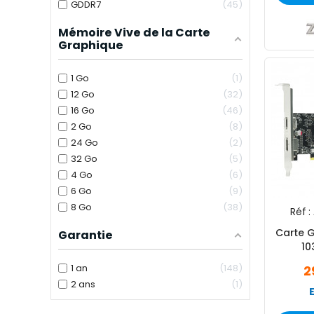
GDDR7
45
Mémoire Vive de la Carte
Graphique
1 Go
1
12 Go
32
16 Go
46
2 Go
8
24 Go
2
32 Go
5
4 Go
6
6 Go
9
8 Go
38
Réf :
Carte 
Garantie
10
1 an
148
2
2 ans
1