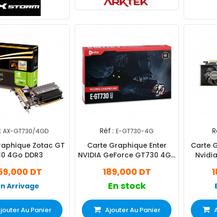
:
Réf :
R
AX-GT730/4GD
E-GT730-4G
raphique Zotac GT
Carte Graphique Enter
Carte 
30 4Go DDR3
NVIDIA GeForce GT730 4Go
Nvidi
DDR3
59,000 DT
189,000 DT
1
En stock
En Arrivage
jouter Au Panier
Ajouter Au Panier