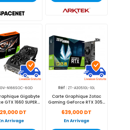
Réf :
GV-N166SOC-6GD
ZT-A30510L-10L
raphique Gigabyte
Carte Graphique Zotac
e GTX 1660 SUPER
Gaming GeForce RTX 3050
OC 6G
LP 6Go DDR6
29,000 DT
639,000 DT
En Arrivage
En Arrivage