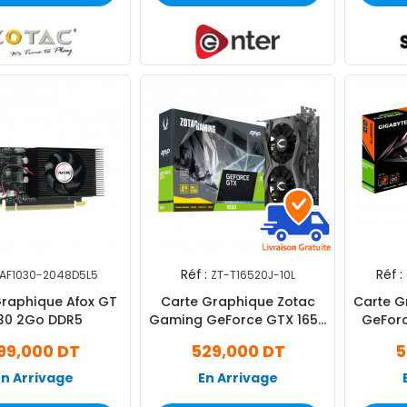
Réf :
Réf :
AF1030-2048D5L5
ZT-T16520J-10L
Graphique Afox GT
Carte Graphique Zotac
Carte G
30 2Go DDR5
Gaming GeForce GTX 1650
GeForc
4Go GDDR6
99,000 DT
529,000 DT
5
En Arrivage
En Arrivage