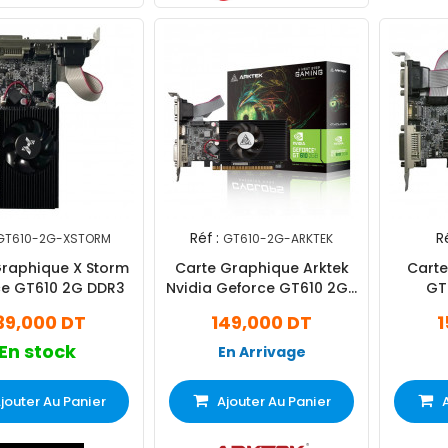
Réf :
Ré
GT610-2G-XSTORM
GT610-2G-ARKTEK
Graphique X Storm
Carte Graphique Arktek
Carte
e GT610 2G DDR3
Nvidia Geforce GT610 2Go
GT
DDR3
39,000 DT
149,000 DT
1
En stock
En Arrivage
jouter Au Panier
Ajouter Au Panier