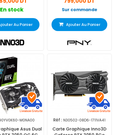
85,000 DT
799,000 DT
En stock
Sur commande
Ajouter Au Panier
Ajouter Au Panier
Réf :
90YV0K60-M0NA00
N30502-08D6-1711VA41
raphique Asus Dual
Carte Graphique Inno3D