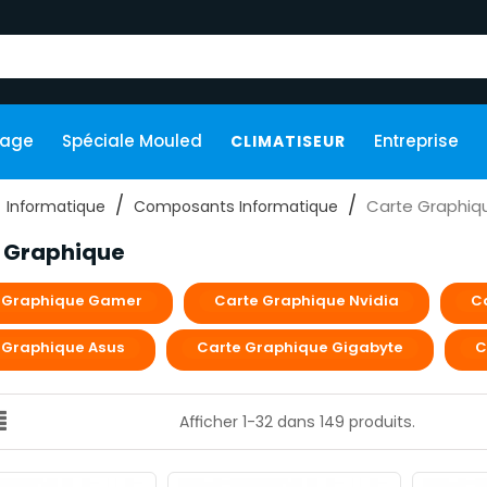
kage
Spéciale Mouled
Entreprise
CLIMATISEUR
Carte Graphiq
Informatique
Composants Informatique
 Graphique
 Graphique Gamer
Carte Graphique Nvidia
C
 Graphique Asus
Carte Graphique Gigabyte
C
Afficher 1-32 dans 149 produits.