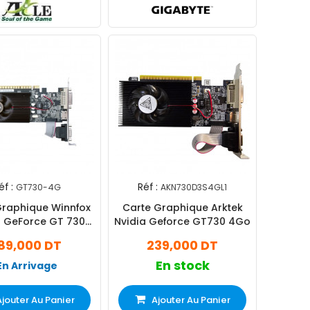
éf :
Réf :
GT730-4G
AKN730D3S4GL1
Graphique Winnfox
Carte Graphique Arktek
a GeForce GT 730
Nvidia Geforce GT730 4Go
4Go DDR
89,000 DT
239,000 DT
En stock
En Arrivage
Ajouter Au Panier
Ajouter Au Panier