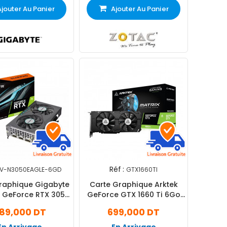
Ajouter Au Panier
Ajouter Au Panier
Réf :
V-N3050EAGLE-6GD
GTX1660TI
raphique Gigabyte
Carte Graphique Arktek
 GeForce RTX 3050
GeForce GTX 1660 Ti 6Go
Go Eagle OC
Dual Fans DDR6
89,000 DT
699,000 DT