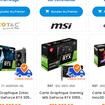
En Arrivage
Sur commande
jouter Au Panier
Ajouter Au Panier
:
Réf :
Réf :
ZT-A30510H-10L
912-V812-056
N3
 Graphique Zotac
Carte Graphique Gaming
Carte 
GeForce RTX 3050
MSI GeForce RTX 3050
Inno3D
DR6 Twin Edge OC
Ventus 2X E 6Go OC
6Go G