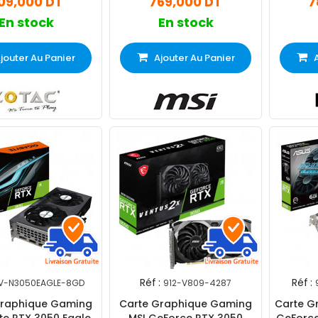
09,000 DT
769,000 DT
7
En stock
En stock
jouter Au Panier
Ajouter Au Panier
Réf :
Réf :
V-N3050EAGLE-8GD
912-V809-4287
Graphique Gaming
Carte Graphique Gaming
Carte G