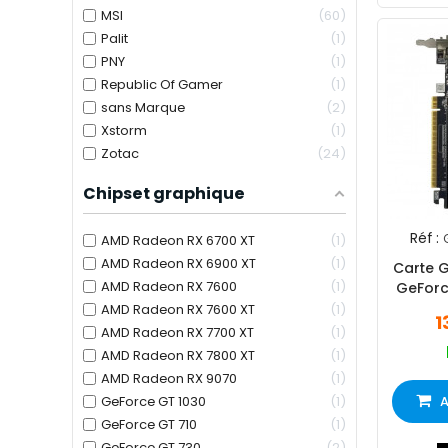
MSI
60
Palit
1
PNY
1
Republic Of Gamer
1
sans Marque
2
Xstorm
1
Zotac
24
Chipset graphique
Réf :
AMD Radeon RX 6700 XT
1
AMD Radeon RX 6900 XT
1
Carte 
AMD Radeon RX 7600
1
GeForc
AMD Radeon RX 7600 XT
1
1
AMD Radeon RX 7700 XT
1
AMD Radeon RX 7800 XT
1
AMD Radeon RX 9070
1
GeForce GT 1030
1
A
GeForce GT 710
1
GeForce GT 730
2