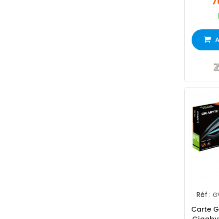
7
A
Réf :
G
Carte 