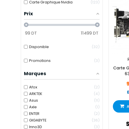
Carte Graphique Nvidia
123
Prix
99
DT
11499
DT
Disponible
32
Promotions
3
Carte 
Marques
6
Afox
2
ARKTEK
4
Asus
11
A
Axle
1
ENTER
2
GIGABYTE
36
Inno3D
3