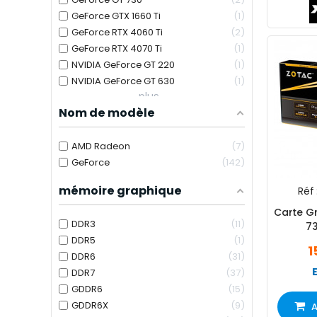
GeForce GTX 1660 Ti
1
GeForce RTX 4060 Ti
2
GeForce RTX 4070 Ti
1
NVIDIA GeForce GT 220
1
NVIDIA GeForce GT 630
1
plus...
Nom de modèle
AMD Radeon
7
GeForce
142
mémoire graphique
Réf 
Carte G
DDR3
11
7
DDR5
1
1
DDR6
31
DDR7
37
GDDR6
15
GDDR6X
9
A