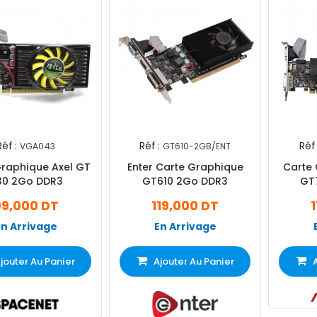
Réf :
Réf :
Réf 
VGA043
GT610-2GB/ENT
Graphique Axel GT
Enter Carte Graphique
Carte 
30 2Go DDR3
GT610 2Go DDR3
GT
99,000 DT
119,000 DT
En Arrivage
En Arrivage
jouter Au Panier
Ajouter Au Panier