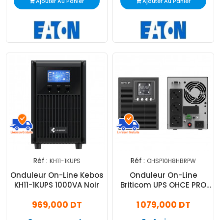
Ajouter Au Panier
Ajouter Au Panier
Réf :
Réf :
KH11-1KUPS
OHSP10H8HBRPW
Onduleur On-Line Kebos
Onduleur On-Line
KH11-1KUPS 1000VA Noir
Briticom UPS OHCE PRO
1000VA Noir
969,000 DT
1 079,000 DT