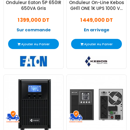
Onduleur Eaton 5P 650IR
Onduleur On-Line Kebos
650VA Gris
GH11 ONE 1K UPS 1000 VA
Noir
1 399,000 DT
1 449,000 DT
Sur commande
En arrivage
Ajouter Au Panier
Ajouter Au Panier