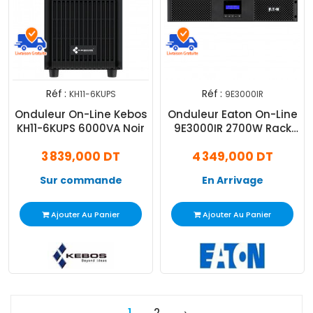
Réf :
Réf :
KH11-6KUPS
9E3000IR
Onduleur On-Line Kebos
Onduleur Eaton On-Line
KH11-6KUPS 6000VA Noir
9E3000IR 2700W Rack
Noir
3 839,000 DT
4 349,000 DT
Sur commande
En Arrivage
Ajouter Au Panier
Ajouter Au Panier
1
2