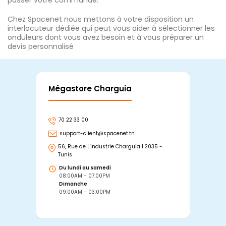
passer votre commande.
Chez Spacenet nous mettons à votre disposition un
interlocuteur dédiée qui peut vous aider à sélectionner les
onduleurs dont vous avez besoin et à vous préparer un
devis personnalisé
Mégastore Charguia
Mag
70 22 33 00
7
support-client@spacenet.tn
s
56, Rue de L'industrie Charguia I 2035 -
25
Tunis
Tu
Du lundi au samedi
D
08:00AM - 07:00PM
0
Dimanche
D
09:00AM - 03:00PM
0