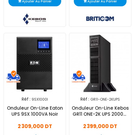
Ajouter Au Panier
Ajouter Au Panier
Réf :
Réf :
9SX1000I
GR11-ONE-2KUPS
Onduleur On-Line Eaton
Onduleur On-Line Kebos
UPS 9SX 1000VA Noir
GR11 ONE-2K UPS 2000W
Noir
2 309,000 DT
2 399,000 DT