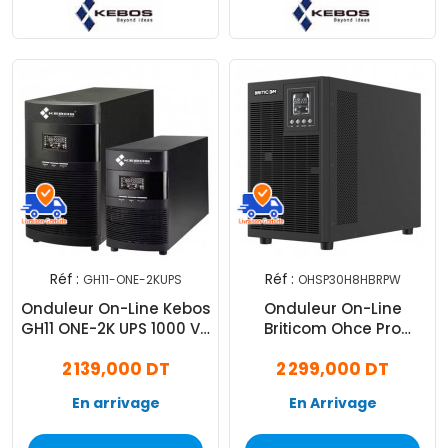
Réf :
Réf :
GH11-ONE-2KUPS
OHSP30H8HBRPW
Onduleur On-Line Kebos
Onduleur On-Line
GH11 ONE-2K UPS 1000 VA
Briticom Ohce Pro
Noir
3000VA Noir
2 139,000 DT
2 299,000 DT
En arrivage
En Arrivage