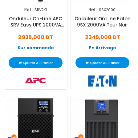
Réf :
Réf :
SRV2KI
9SX2000I
Onduleur On-Line APC
Onduleur On Line Eaton
SRV Easy UPS 2000VA
9SX 2000VA Tour Noir
230V Noir
2 939,000 DT
3 349,000 DT
Sur commande
En Arrivage
Ajouter Au Panier
Ajouter Au Panier