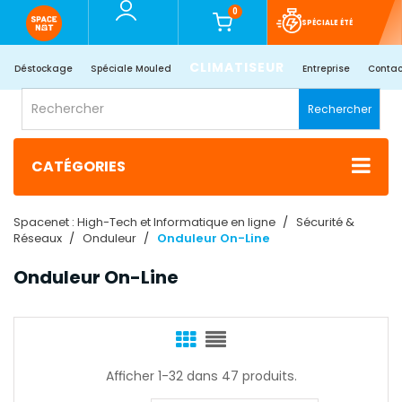
0
SPÉCIALE ÉTÉ
CLIMATISEUR
Déstockage
Spéciale Mouled
Entreprise
Contac
Rechercher
CATÉGORIES
Spacenet : High-Tech et Informatique en ligne
Sécurité &
Réseaux
Onduleur
Onduleur On-Line
Onduleur On-Line
Afficher 1-32 dans 47 produits.