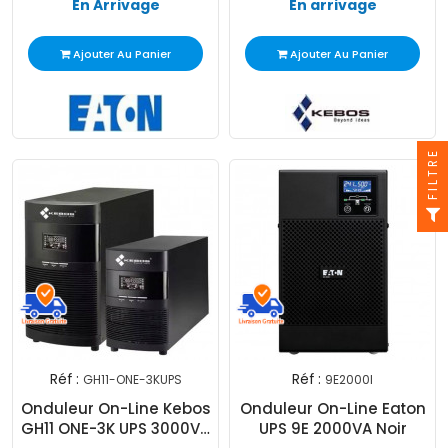
En Arrivage
En arrivage
Ajouter Au Panier
Ajouter Au Panier
FILTRE
Réf :
Réf :
GH11-ONE-3KUPS
9E2000I
Onduleur On-Line Kebos
Onduleur On-Line Eaton
GH11 ONE-3K UPS 3000VA
UPS 9E 2000VA Noir