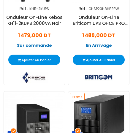
Réf :
Réf :
KH11-2KUPS
OHSP20H8HBRPW
Onduleur On-Line Kebos
Onduleur On-Line
KH11-2KUPS 2000VA Noir
Briticom UPS OHCE PRO
2000VA Noir
1 479,000 DT
1 489,000 DT
Sur commande
En Arrivage
Ajouter Au Panier
Ajouter Au Panier
Promo