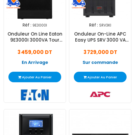
Réf :
Réf :
9E3000I
SRV3KI
Onduleur On Line Eaton
Onduleur On-Line APC
9E3000I 3000VA Tour
Easy UPS SRV 3000 VA
Noir
2400W 230 V Noir
3 459,000 DT
3 729,000 DT
En Arrivage
Sur commande
Ajouter Au Panier
Ajouter Au Panier