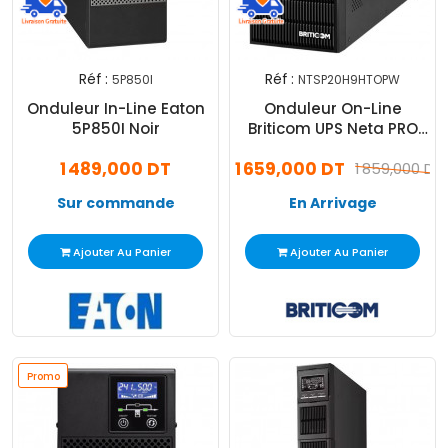
Réf :
Réf :
5P850I
NTSP20H9HTOPW
Onduleur In-Line Eaton
Onduleur On-Line
5P850I Noir
Briticom UPS Neta PRO
2000VA Noir
1 489,000 DT
1 659,000 DT
1 859,000 DT
Sur commande
En Arrivage
Ajouter Au Panier
Ajouter Au Panier
Promo