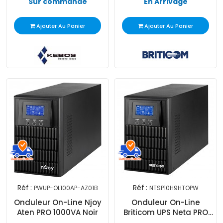
Sur commande
En Arrivage
Ajouter Au Panier
Ajouter Au Panier
Réf :
Réf :
PWUP-OL100AP-AZ01B
NTSP10H9HTOPW
Onduleur On-Line Njoy
Onduleur On-Line
Aten PRO 1000VA Noir
Briticom UPS Neta PRO
1000VA Noir