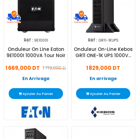
Réf :
Réf :
9E1000I
GR11-1KUPS
Onduleur On Line Eaton
Onduleur On-Line Kebos
9E1000I 1000VA Tour Noir
GR11 ONE-1K UPS 1000VA
Noir
1 669,000 DT
1 829,000 DT
1 719,000 DT
En Arrivage
En arrivage
Ajouter Au Panier
Ajouter Au Panier