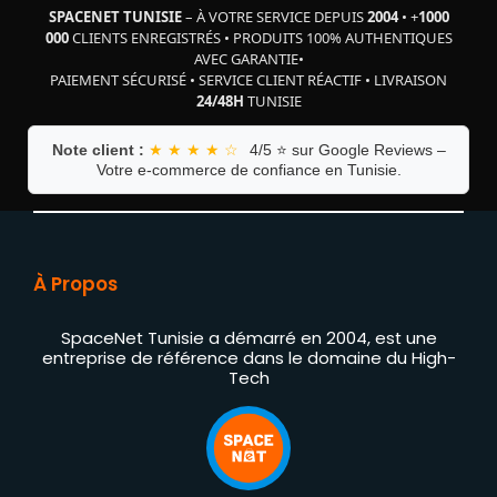
SPACENET TUNISIE
– À VOTRE SERVICE DEPUIS
2004
•
+
1000
000
CLIENTS ENREGISTRÉS
•
PRODUITS 100% AUTHENTIQUES
AVEC GARANTIE
•
PAIEMENT SÉCURISÉ
•
SERVICE CLIENT RÉACTIF
•
LIVRAISON
24/48H
TUNISIE
Note client :
★ ★ ★ ★ ☆
4/5 ⭐ sur Google Reviews –
Votre e-commerce de confiance en Tunisie.
À Propos
SpaceNet Tunisie a démarré en 2004, est une
entreprise de référence dans le domaine du High-
Tech