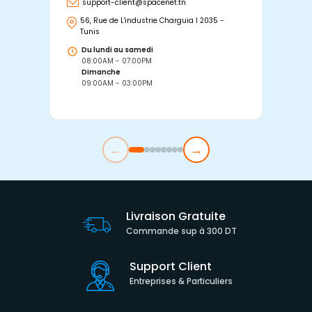
support-client@spacenet.tn
s
56, Rue de L'industrie Charguia I 2035 -
25
Tunis
Tu
Du lundi au samedi
D
08:00AM - 07:00PM
0
Dimanche
D
09:00AM - 03:00PM
0
←
→
Livraison Gratuite
Commande sup à 300 DT
Support Client
Entreprises & Particuliers