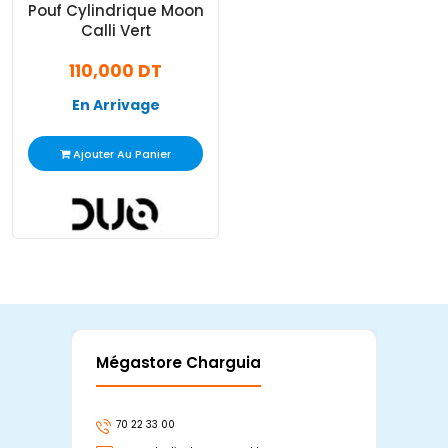
Pouf Cylindrique Moon
Calli Vert
110,000 DT
En Arrivage
Ajouter Au Panier
Mégastore Charguia
Mag
70 22 33 00
7