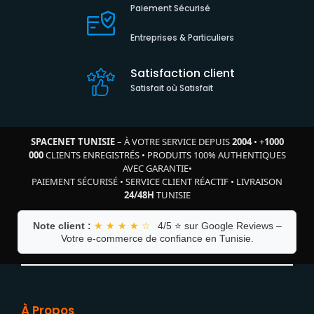
Paiement Sécurisé
Entreprises & Particuliers
Satisfaction client
Satisfait où Satisfait
SPACENET TUNISIE
– À VOTRE SERVICE DEPUIS
2004
•
+
1000
000
CLIENTS ENREGISTRÉS
•
PRODUITS 100% AUTHENTIQUES
AVEC GARANTIE
•
PAIEMENT SÉCURISÉ
•
SERVICE CLIENT RÉACTIF
•
LIVRAISON
24/48H
TUNISIE
Note client :
★ ★ ★ ★ ☆
4/5 ⭐ sur Google Reviews –
Votre e-commerce de confiance en Tunisie.
À Propos