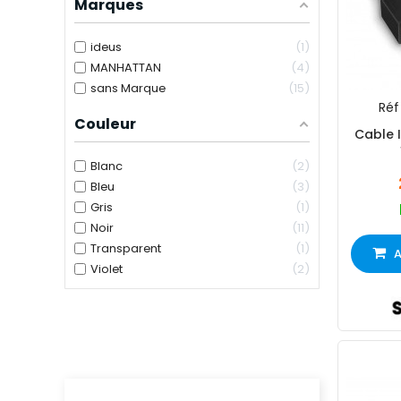
Marques
ideus
1
MANHATTAN
4
sans Marque
15
Réf 
Couleur
Cable 
Blanc
2
Bleu
3
Gris
1
Noir
11
Transparent
1
A
Violet
2