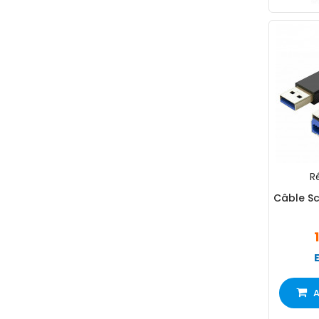
Ré
Câble Sc
A