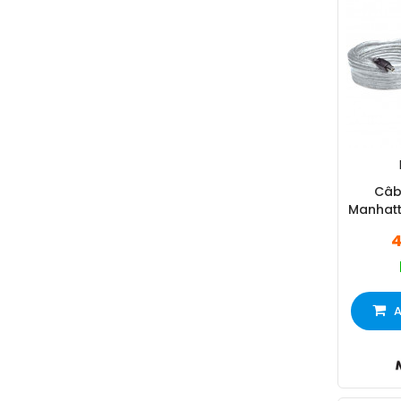
Câb
Manhatt
4
A