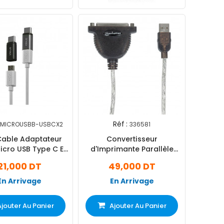
Réf :
MICROUSBB-USBCX2
336581
Cable Adaptateur
Convertisseur
icro USB Type C Et
d'Imprimante Parallèle
Type C Vers Micro
Manhattan 336581 USB Vers
21,000 DT
49,000 DT
USB
DB25 Noir
En Arrivage
En Arrivage
Ajouter Au Panier
Ajouter Au Panier