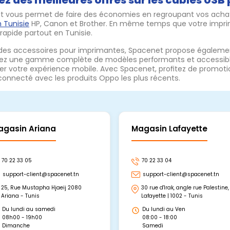
tez des meilleures offres sur les câbles US
t vous permet de faire des économies en regroupant vos ach
 Tunisie
HP, Canon et Brother. En même temps que votre imprim
 rapide partout en Tunisie.
 des accessoires pour imprimantes, Spacenet propose égaleme
ez une gamme complète de modèles performants et accessibl
r votre expérience mobile. Avec Spacenet, profitez de promotions
connecté avec les produits Oppo les plus récents.
agasin Ariana
Magasin Lafayette
70 22 33 05
70 22 33 04
support-client@spacenet.tn
support-client@spacenet.tn
25, Rue Mustapha Hjaeij 2080
30 rue d'Irak, angle rue Palestine,
Ariana - Tunis
Lafayette | 1002 - Tunis
Du lundi au samedi
Du lundi au Ven
08h00 - 19h00
08:00 - 18:00
Dimanche
Samedi