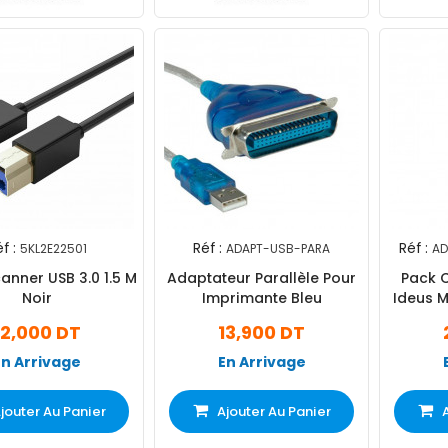
f :
Réf :
Réf :
5KL2E22501
ADAPT-USB-PARA
AD
anner USB 3.0 1.5 M
Adaptateur Parallèle Pour
Pack 
Noir
Imprimante Bleu
Ideus M
Cable 
12,000 DT
13,900 DT
En Arrivage
En Arrivage
jouter Au Panier
Ajouter Au Panier