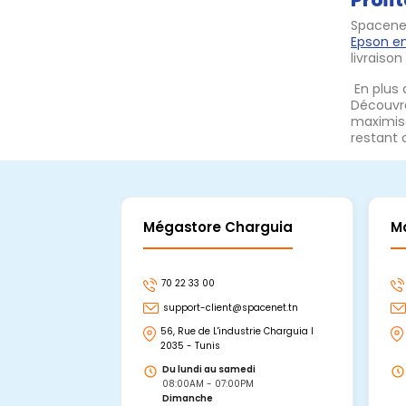
Profi
Spacene
Epson en
livraison
En plus
Découvr
maximise
restant 
Mégastore Charguia
M
70 22 33 00
support-client@spacenet.tn
56, Rue de L'industrie Charguia I
2035 - Tunis
Du lundi au samedi
08:00AM - 07:00PM
Dimanche