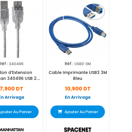
Réf :
Réf :
340496
USB3-3M
on d'Extension
Cable Imprimante USB3 3M
an 340496 USB 2.0
Bleu
Haut Débit
7,900 DT
10,900 DT
En Arrivage
En Arrivage
Ajouter Au Panier
Ajouter Au Panier