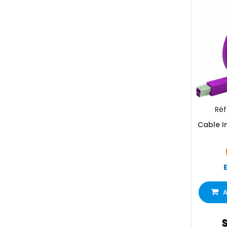
Réf 
Cable I
A