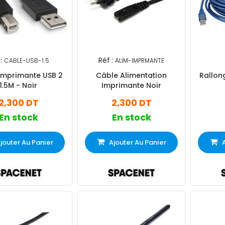
:
Réf :
CABLE-USB-1.5
ALIM-IMPRMANTE
Imprimante USB 2
Câble Alimentation
Rallon
1.5M - Noir
Imprimante Noir
2,300 DT
2,300 DT
En stock
En stock
jouter Au Panier
Ajouter Au Panier