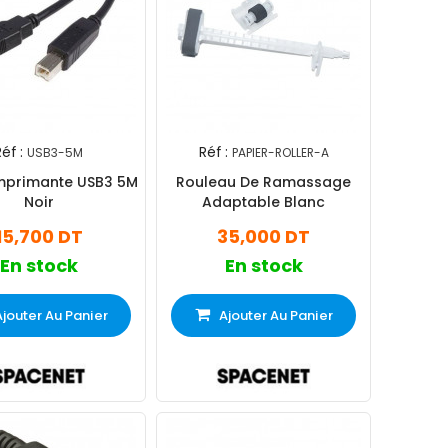
éf :
Réf :
USB3-5M
PAPIER-ROLLER-A
mprimante USB3 5M
Rouleau De Ramassage
Noir
Adaptable Blanc
15,700 DT
35,000 DT
En stock
En stock
Ajouter Au Panier
Ajouter Au Panier