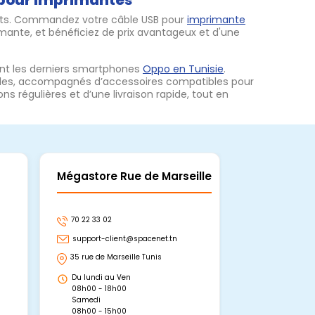
B pour imprimantes
ats. Commandez votre câble USB pour
imprimante
ante, et bénéficiez de prix avantageux et d'une
nt les derniers smartphones
Oppo en Tunisie
.
es, accompagnés d’accessoires compatibles pour
 régulières et d’une livraison rapide, tout en
Mégastore Rue de Marseille
Mégastore
70 22 33 02
70 22 33 06
support-client@spacenet.tn
support-clie
35 rue de Marseille Tunis
Avenue Abou 
Hammamet, 
Du lundi au Ven
Du lundi au 
08h00 - 18h00
08h00 - 19h0
Samedi
Dimanche
08h00 - 15h00