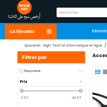
Déstoc
CATÉGORIES
Spacenet : High-Tech et Informatique en ligne
Acces
Filtrer par
Disponible
9
Prix
2
DT
49
DT