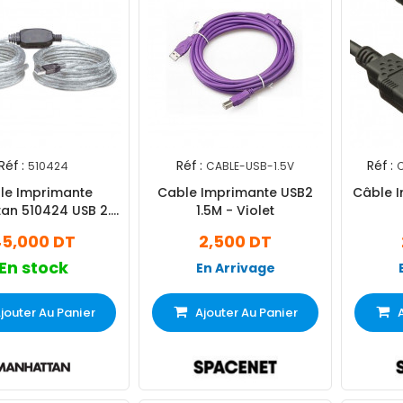
Réf :
Réf :
Réf :
510424
CABLE-USB-1.5V
C
le Imprimante
Cable Imprimante USB2
Câble I
an 510424 USB 2.0
1.5M - Violet
10M Gris
5,000 DT
2,500 DT
En stock
En Arrivage
jouter Au Panier
Ajouter Au Panier