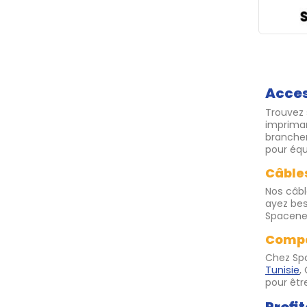
Acces
Trouvez 
impriman
branchem
pour équ
Câbles
Nos câbl
ayez bes
Spacenet
Compat
Chez Sp
Tunisie
,
pour être