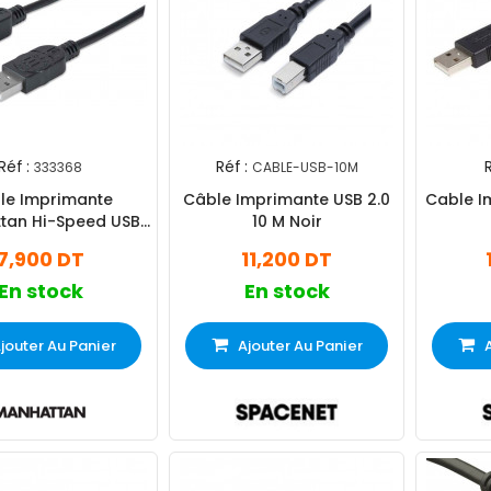
Réf :
Réf :
R
333368
CABLE-USB-10M
le Imprimante
Câble Imprimante USB 2.0
Cable I
tan Hi-Speed USB
10 M Noir
.0 1.8m Noir
7,900 DT
11,200 DT
En stock
En stock
jouter Au Panier
Ajouter Au Panier